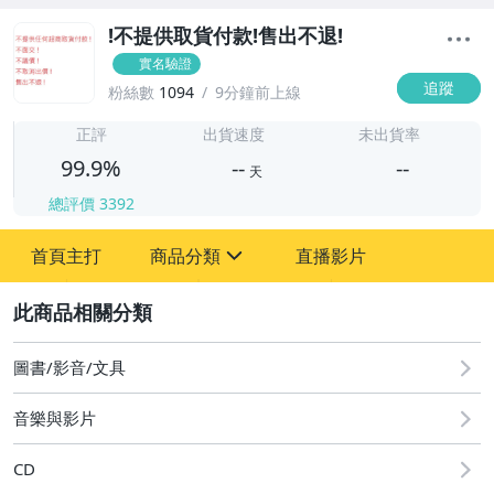
!不提供取貨付款!售出不退!
實名驗證
追蹤
粉絲數
1094
9分鐘前上線
-
-
正評
出貨速度
未出貨率
99.9%
--
--
天
總評價
3392
-
首頁主打
商品分類
直播影片
-
sign
圖書/影音/文具
2
偶像、球員卡與郵幣
圖書/影音/文具
音樂與影片
CD