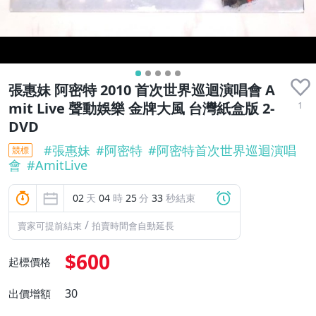
張惠妹 阿密特 2010 首次世界巡迴演唱會 A
1
mit Live 聲動娛樂 金牌大風 台灣紙盒版 2-
DVD
#
張惠妹
#
阿密特
#
阿密特首次世界巡迴演唱
競標
會
#
AmitLive
02
天
04
時
25
分
33
秒結束
/
賣家可提前結束
拍賣時間會自動延長
$600
起標價格
30
出價增額