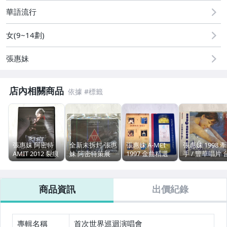
華語流行
女(9~14劃)
張惠妹
店內相關商品
張惠妹 阿密特
全新未拆封 張惠
張惠妹 A-MEI
張惠妹 1998 牽
AMIT 2012 裂痕
妹 阿密特策展
1997 金曲精選
手 / 豐華唱片 
RIFT 遊戲原聲帶
台灣賓士
伴唱帶 (I) 豐華
灣版專輯 CD /
+ 同名主題曲 台
Mercedes-Benz
唱片 台灣紙盒版
附半側標 歌詞
灣版 宣傳單曲
& A-MIT 2012
錄影帶 VHS
商品資訊
出價紀錄
2-CD 附歌詞明
Avant/Garde 全
信片
球藝術特展 台灣
版邀請函 宣傳用
非賣品
專輯名稱
首次世界巡迴演唱會