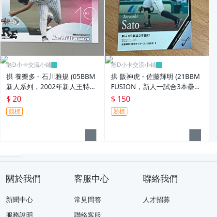
老D小卡交流小鋪
老D小卡交流小鋪
拱 養樂多 - 石川雅規 (05BBM
拱 阪神虎 - 佐藤輝明 (21BBM
新人系列，2002年新人王特
FUSION，新人一試合3本壘
卡，NO.R13)
打，NO.29) RC新人卡
$ 20
$ 150
競標
競標
關於我們
客服中心
聯絡我們
新聞中心
常見問答
人才招募
服務說明
聯絡客服