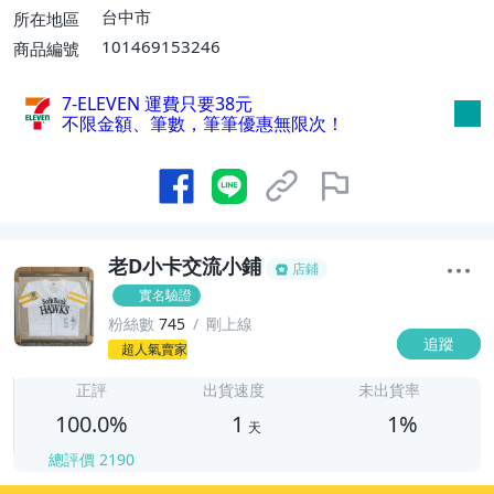
消費滿$700免運費】、低溫配送【單件運
台中市
所在地區
費$60】
101469153246
商品編號
7-ELEVEN 運費只要
38
元
不限金額、筆數，筆筆優惠無限次！
老D小卡交流小鋪
店鋪
實名驗證
粉絲數
745
剛上線
追蹤
1
超人氣賣家
正評
出貨速度
未出貨率
100.0%
1
1%
天
總評價
2190