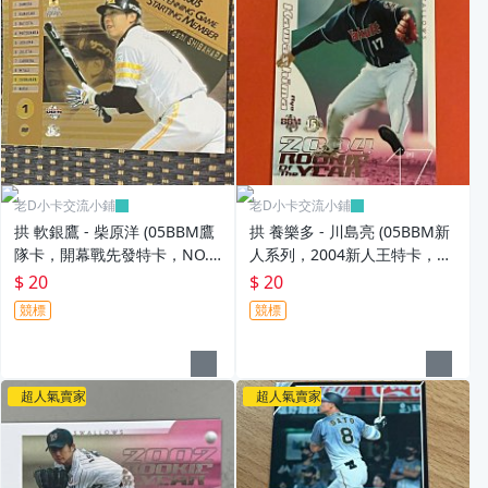
老D小卡交流小鋪
老D小卡交流小鋪
拱 軟銀鷹 - 柴原洋 (05BBM鷹
拱 養樂多 - 川島亮 (05BBM新
隊卡，開幕戰先發特卡，NO.H
人系列，2004新人王特卡，N
S9)
O.R14)
$ 20
$ 20
競標
競標
超人氣賣家
超人氣賣家