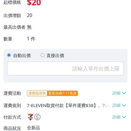
$20
起標價格
20
出價增額
無
最高出價者
1
件
數量
自動出價
直接出價
運費活動
運費抵用券
驚喜加碼7-11免運
運費規則
7-ELEVEN取貨付款【單件運費$38】、7-EL
EVEN取貨不付款【單件運費$38】、宅配/
付款方式
貨運【單件運費$60、消費滿$1000免運
費】、郵局掛號【單件運費$31、滿10件或
全新品
商品狀況