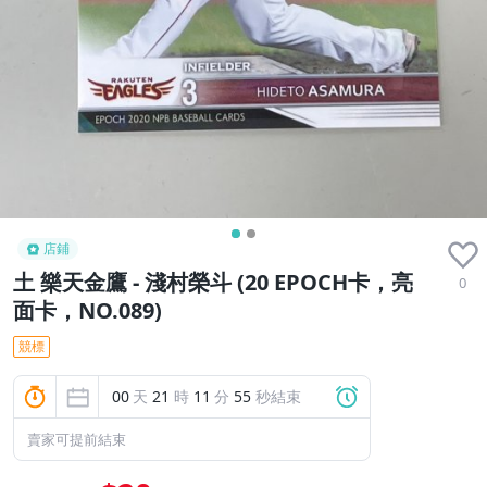
店鋪
土 樂天金鷹 - 淺村榮斗 (20 EPOCH卡，亮
0
面卡，NO.089)
競標
00
天
21
時
11
分
55
秒結束
賣家可提前結束