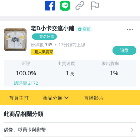
老D小卡交流小鋪
店鋪
實名驗證
粉絲數
745
17分鐘前上線
追蹤
1
超人氣賣家
正評
出貨速度
未出貨率
100.0%
1
1%
天
總評價
2172
首頁主打
商品分類
直播影片
sign
2
其它
偶像、球員卡與郵幣