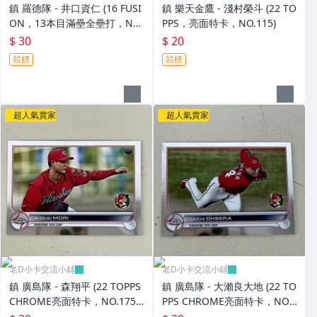
鎮 羅德隊 - 井口資仁 (16 FUSI
鎮 樂天金鷹 - 淺村榮斗 (22 TO
ON，13本目滿壘全壘打，NO.
PPS，亮面特卡，NO.115)
064) BBM活動卡，有鋼印
$ 30
$ 20
競標
競標
超人氣賣家
超人氣賣家
老D小卡交流小鋪
老D小卡交流小鋪
鎮 廣島隊 - 森翔平 (22 TOPPS
鎮 廣島隊 - 大瀨良大地 (22 TO
CHROME亮面特卡，NO.175)
PPS CHROME亮面特卡，NO.
RC新人卡
176)