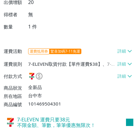
20
出價增額
無
得標者
1
件
數量
運費活動
運費抵用券
驚喜加碼7-11免運
運費規則
7-ELEVEN取貨付款【單件運費$38】、7-EL
EVEN取貨不付款【單件運費$38】、宅配/
付款方式
貨運【單件運費$60、消費滿$1000免運
費】、郵局掛號【單件運費$31、滿10件或
全新品
商品狀況
消費滿$700免運費】、低溫配送【單件運
台中市
所在地區
費$60】
101469504301
商品編號
7-ELEVEN 運費只要
38
元
不限金額、筆數，筆筆優惠無限次！