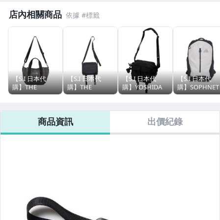
店內相關商品
【S.I 日本代
【S.I 日本代
【S.I 日本代
【S.I 日本代
購】THE
購】THE
購】YOSHIDA
購】SOPHNET
NORTH FACE
NORTH FACE
PORTER
GREGORY
Purple Label
Purple Label
SENSES
RHUNE 28
CORDURA
CORDURA
SHOULDER
Dyneema®
商品資訊
出價紀錄
Nylon Shoulder
Nylon Shoulder
PACK
backpack
Tote Bag
Bag