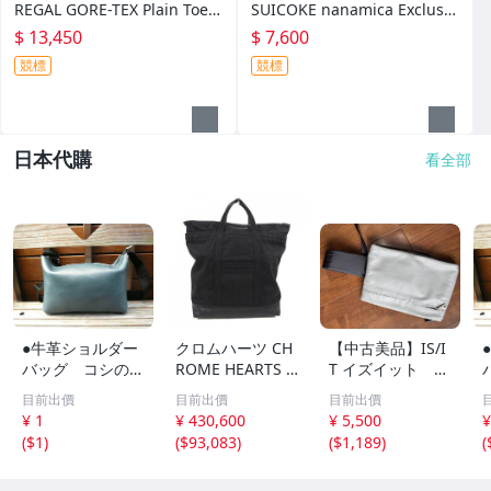
REGAL GORE-TEX Plain Toe S
SUICOKE nanamica Exclusiv
hoes
e FL Slides
$ 13,450
$ 7,600
競標
競標
日本代購
看全部
●牛革ショルダー
クロムハーツ CH
【中古美品】IS/I
バッグ コシのあ
ROME HEARTS U
T イズイット ワ
る革●厚めレザー
A 25TH ANNIV T
ンショルダーバッ
目前出價
目前出價
目前出價
バッグ シュリン
OTE 2232 304 00
グ・クラッチバッ
¥ 1
¥ 430,600
¥ 5,500
¥
ク●ハンドメイド
25 0900 BAG
グ グレー
(
$1
)
(
$93,083
)
(
$1,189
)
(
BAG ちょっとし
たお出かけに便利