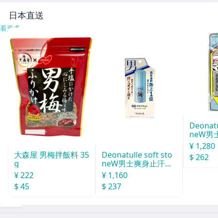
な小サイズ●717
日本直送
看更多
Deonatu
neW男
汗石 中世
¥ 1,280
Deonatulle soft sto
大森屋 男梅拌飯料 35
$ 262
neW男士爽身止汗石
g
消臭石２０ｇ
¥ 1,160
¥ 222
$ 237
$ 45