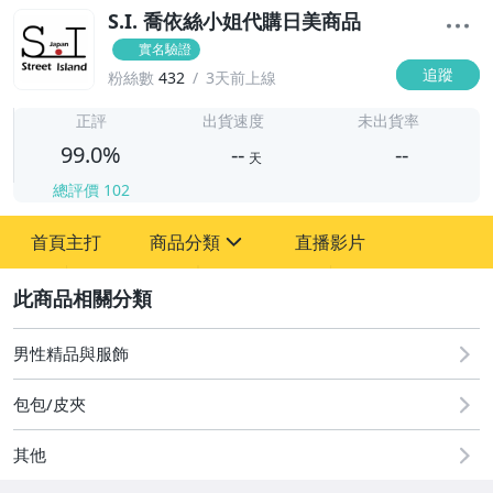
S.I. 喬依絲小姐代購日美商品
實名驗證
追蹤
粉絲數
432
3天前上線
-
-
正評
出貨速度
未出貨率
99.0%
--
--
天
總評價
102
-
首頁主打
商品分類
直播影片
-
sign
男性精品與服飾
2
男性精品與服飾
包包/皮夾
其他