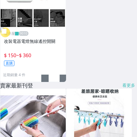
雁渟屋
改裝電器電燈無線遙控開關
$ 150
~
$ 360
直購
近期銷量 4 件
賣家最新刊登
看更多