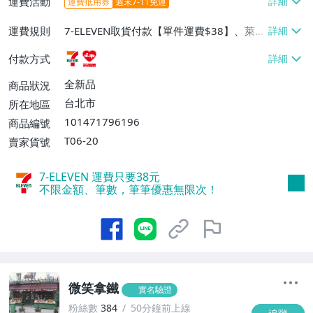
運費活動
運費抵用券
週末7-11免運
運費規則
7-ELEVEN取貨付款【單件運費$38】、萊爾
富取貨付款【單件運費$60】
付款方式
全新品
商品狀況
台北市
所在地區
101471796196
商品編號
T06-20
賣家貨號
7-ELEVEN 運費只要
38
元
不限金額、筆數，筆筆優惠無限次！
微笑拿鐵
實名驗證
粉絲數
384
50分鐘前上線