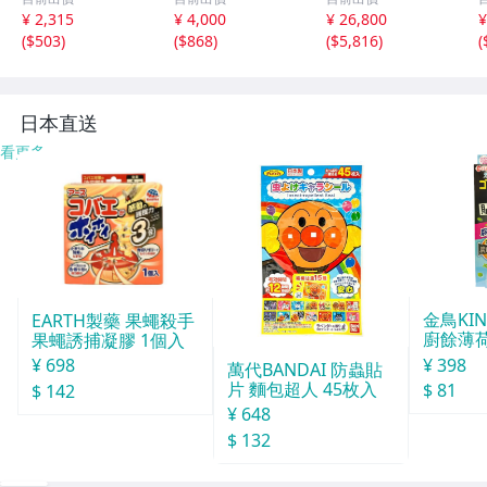
- コットン、レザ
セット 2WAY シ
ス ヴィヴィアン
¥ 2,315
¥ 4,000
¥ 26,800
¥
ー アイボリー×ブ
ョルダーバッグ
ウエスドウッド
(
$503
)
(
$868
)
(
$5,816
)
(
ラウン×黒 ネコ/
ポーチ STARBUC
中古 古着
斜めがけ 美品 バ
KS
ッグ
日本直送
看更多
金鳥KI
EARTH製藥 果蠅殺手
廚餘薄
果蠅誘捕凝膠 1個入
30天分
¥ 398
¥ 698
萬代BANDAI 防蟲貼
片 麵包超人 45枚入
$ 81
$ 142
¥ 648
$ 132