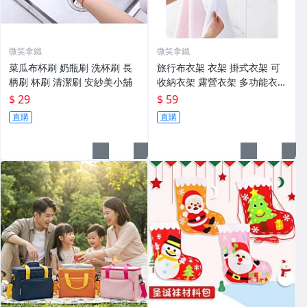
微笑拿鐵
微笑拿鐵
菜瓜布杯刷 奶瓶刷 洗杯刷 長
旅行布衣架 衣架 掛式衣架 可
柄刷 杯刷 清潔刷 安紗美小舖
收納衣架 露營衣架 多功能衣架
晾衣架 晾衣衣夾 布衣架 收納
$ 29
$ 59
掛架 安紗美小舖
直購
直購