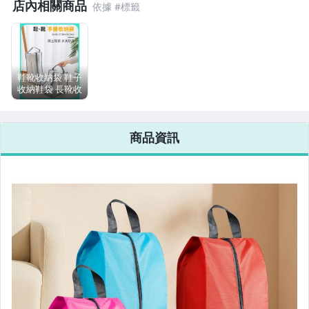
店內相關商品
嬰幼兒與孕婦
寵物用品與水族
汽機車精品百貨
鞋靴收納袋 鞋子
收納鞋袋 長靴收
居家、家具與園藝
納 短靴收納袋
防塵袋 防塵套
男性精品與服飾
馬靴收納袋 防水
商品資訊
鞋袋
女裝與服飾配件
手錶與飾品配件
女包精品與女鞋
家電與影音視聽