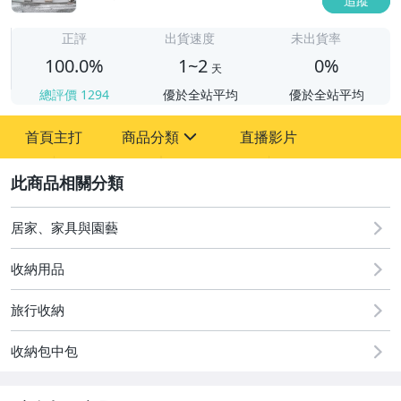
追蹤
1
正評
出貨速度
未出貨率
100.0%
1~2
0%
天
總評價
1294
優於全站平均
優於全站平均
首頁主打
商品分類
直播影片
sign
2
居家、家具與園藝
圖書/影音/文具
手機、配件與通訊
收納用品
美容保養與彩妝
旅行收納
電腦、平板與周邊
收納包中包
運動、戶外與休閒