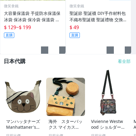
微笑拿鐵
微笑拿鐵
大容量保溫袋 手提防水保溫保
聖誕節 聖誕襪 DIY手作材料包
冰袋 保冰袋 保冷袋 保溫袋 露
不織布聖誕襪 聖誕禮物 交換禮
營保冰袋
物 耶誕節 DIY材料包
$ 129
~
$ 199
$ 49
直購
直購
日本代購
看全部
マンハッタナーズ
海外 スターバッ
Vivienne Westw
Manhattaner's
クス マイカスタ
ood ショルダー
ショルダーバッグ
マイズジャーニー
バッグ レディー
目前出價
目前出價
目前出價