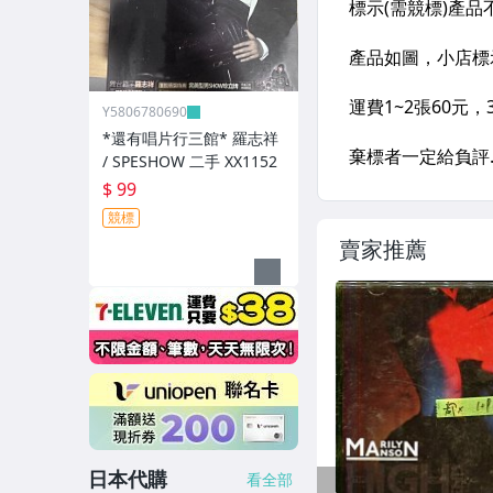
Y5806780690
*還有唱片行三館* 羅志祥
/ SPESHOW 二手 XX1152
$ 99
競標
賣家推薦
日本代購
看全部