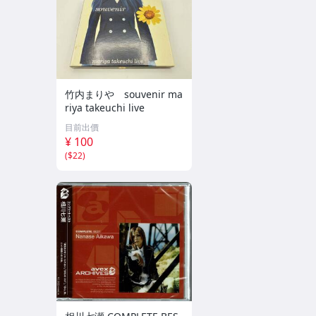
竹内まりや souvenir ma
riya takeuchi live
目前出價
¥ 100
(
$22
)