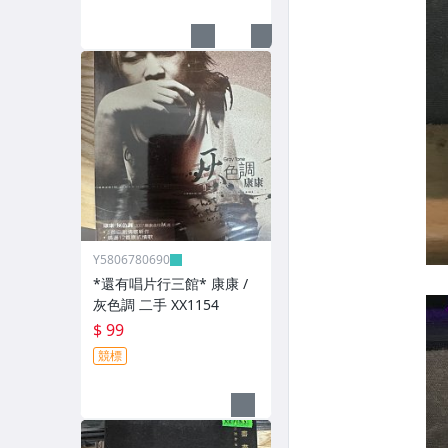
Y5806780690
*還有唱片行三館* 康康 /
灰色調 二手 XX1154
$ 99
競標