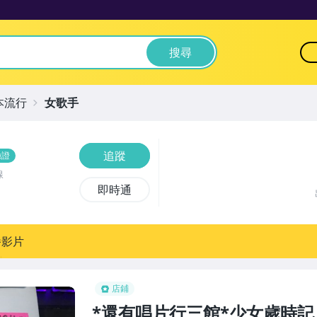
搜尋
本流行
女歌手
追蹤
驗證
線
即時通
播影片
店鋪
*還有唱片行三館*少女歲時記 冬 