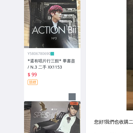
Y5806780690
*還有唱片行三館* 畢書盡
/ N.3 二手 XX1153
$ 99
競標