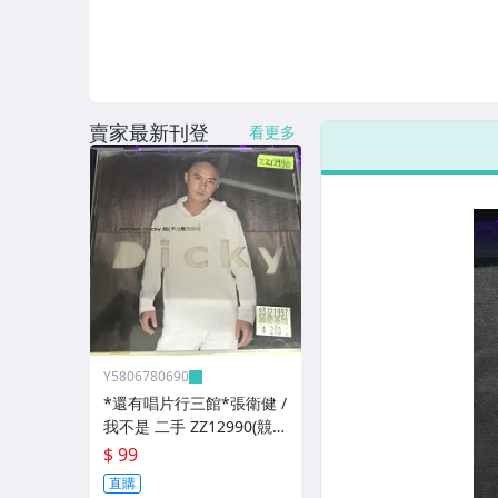
賣家最新刊登
看更多
Y5806780690
*還有唱片行三館*張衛健 /
我不是 二手 ZZ12990(競
標)(補單
$ 99
直購