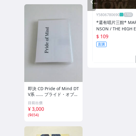
PREV
Y5806780690
*還有唱片三館* MAR
NSON / THE HIGH 
二手 ZZ0023 (封面底
$ 109
直購
即決 CD Pride of Mind DT
V系 ...... プライド・オブ・
マインド プライドオブマ
目前出價
インド ...VV...
¥ 3,000
(
$654
)