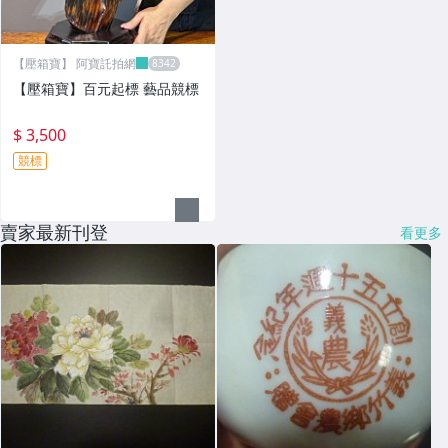
【壓箱寶】 阿寶託拍網
【壓箱寶】百元起標 藝品競標
$ 3,500
競標
賣家最新刊登
看更多