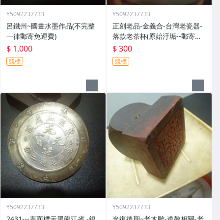
Y5092237733
Y5092237733
呂鐵州~國畫水墨作品(不完整
正刻老品-金義合-台灣老瓷器-
一律郵寄免運費)
落款老茶杯(原始汙垢--郵寄免
運費)
$ 1,000
$ 300
競標
競標
Y5092237733
Y5092237733
2431---表面標示黑龍江省 -銀
光復後期~老木雕-道教相關-老