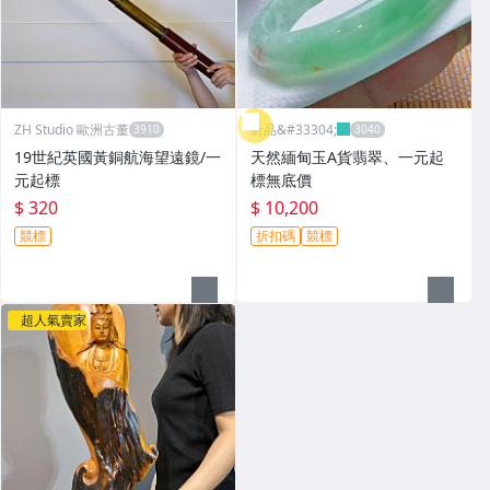
ZH Studio 歐洲古董
昕品&#33304;
19世紀英國黃銅航海望遠鏡/一
天然緬甸玉A貨翡翠、一元起
元起標
標無底價
$ 320
$ 10,200
競標
折扣碼
競標
超人氣賣家