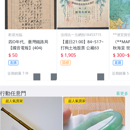
歡迎光臨
沒得比一元網拍18453715
**便宜貨
四O年代。臺灣鐵路局
【週日21:00】84~S17~
《**MA
【國音電報】(404)
打狗土地股票 公藏63
秋海棠 
國國旗) 
$ 50
$ 1,905
$ 300
~
$
直購
競標
直購
近期銷量 7 件
近期銷量 5
行動任意門
看更多
超人氣賣家
超人氣賣家