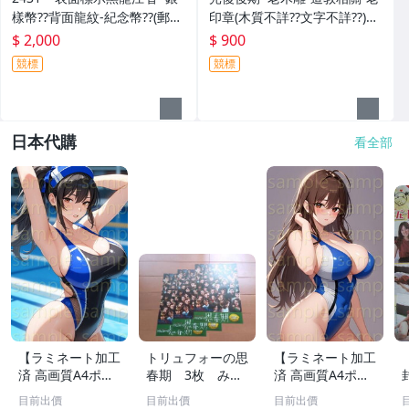
樣幣??背面龍紋-紀念幣??(郵寄
印章(木質不詳??文字不詳??)歷
免運費)
史民俗文物??(郵寄免運費)
$ 2,000
$ 900
競標
競標
日本代購
看全部
【ラミネート加工
トリュフォーの思
【ラミネート加工
済 高画質A4ポス
春期 3枚 みゆ
済 高画質A4ポス
ター】1583 AI美
き座 ジュリー
ター】1582 AI美
目前出價
目前出價
目前出價