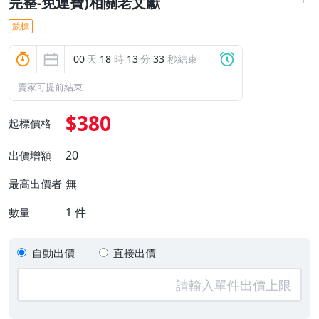
完整-免運費)相關老文獻
競標
00
天
18
時
13
分
32
秒結束
賣家可提前結束
$380
起標價格
20
出價增額
無
最高出價者
1
件
數量
自動出價
直接出價