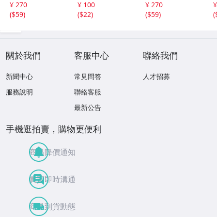
女 イラスト ポス
デムソー ｋ
女 イラスト ポス
¥ 270
¥ 100
¥ 270
¥
ター セクシー か
ター セクシー か
(
$59
)
(
$22
)
(
$59
)
(
わいい 水着 下着
わいい 水着 下着
關於我們
客服中心
聯絡我們
新聞中心
常見問答
人才招募
服務說明
聯絡客服
最新公告
手機逛拍賣，購物更便利
商品降價通知
買賣即時溝通
商品到貨動態