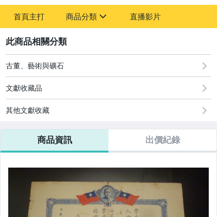
-
首頁主打
商品分類
直播影片
-
sign
古董、藝術與礦石
2
玩具、模型與公仔
古董、藝術與礦石
文獻收藏品
其他文獻收藏
商品資訊
出價紀錄