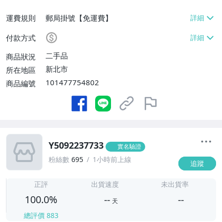
運費規則
郵局掛號【免運費】
付款方式
二手品
商品狀況
新北市
所在地區
101477754802
商品編號
Y5092237733
實名驗證
粉絲數
695
1小時前上線
追蹤
-
-
正評
出貨速度
未出貨率
100.0%
--
--
天
總評價
883