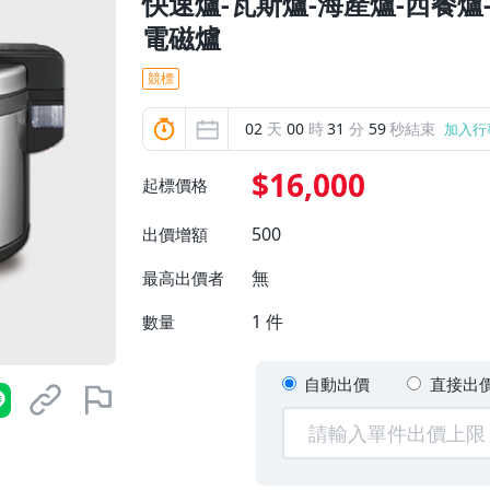
快速爐-瓦斯爐-海產爐-西餐爐-
電磁爐
競標
02
天
00
時
31
分
58
秒結束
加入行
$16,000
起標價格
500
出價增額
無
最高出價者
1
件
數量
自動出價
直接出