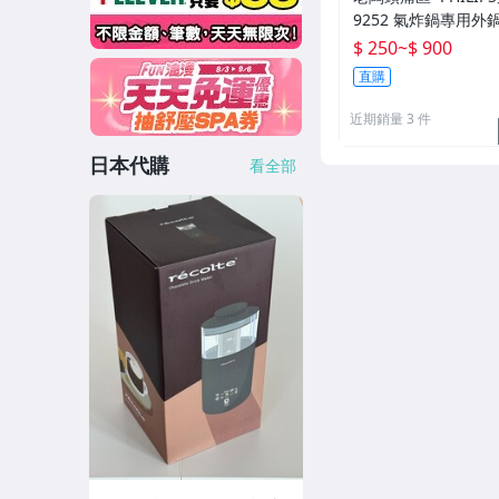
9252 氣炸鍋專用外
外鍋塞
$ 250
~
$ 900
直購
近期銷量 3 件
日本代購
看全部