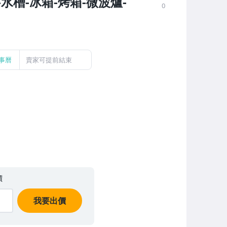
水槽-冰箱-烤箱-微波爐-
0
事曆
賣家可提前結束
價
我要出價