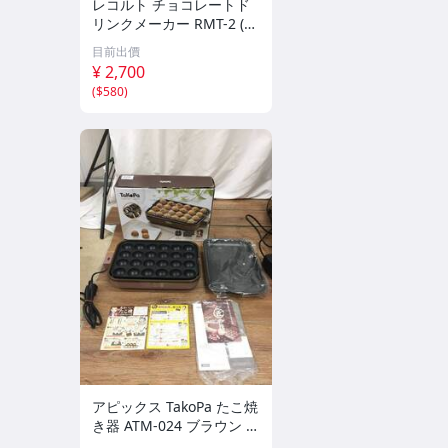
レコルト チョコレートド
リンクメーカー RMT-2 (G
Y) Chocolate Drink Maker
目前出價
recolte 未開封
¥ 2,700
(
$580
)
アピックス TakoPa たこ焼
き器 ATM-024 ブラウン 着
脱式プレート2枚組（たこ