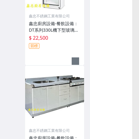
鑫忠不銹鋼工業有限公司
鑫忠廚房設備-餐飲設備：
DT系列330L機下型玻璃冷
藏展示冰箱-賣場有水槽-烤
$ 22,500
箱-快速爐-果汁機-油炸機-
競標
咖啡機-工作台-飲料機-電
磁爐-吧台-西餐爐-煮麵機
鑫忠不銹鋼工業有限公司
鑫忠廚房設備-餐飲設備：