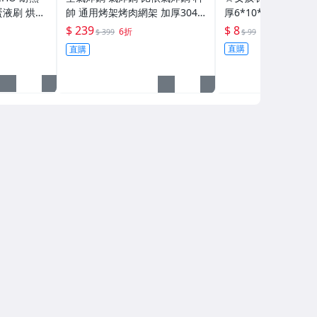
蛋液刷 烘培
帥 通用烤架烤肉網架 加厚304
厚6*10*2cm 奈米
肉刷 氣炸鍋
不鏽鋼架 (NO.25)
劑 沾水即用 去污魔術
$ 239
$ 8
6折
$ 399
$ 99
刷
潔小幫手 氣炸鍋專用
直購
直購
品夏 獨立包裝(NO.02