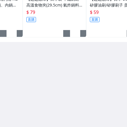
鍋、內鍋、
高溫食物夾(29.5cm) 氣炸鍋料
矽膠油刷/矽膠刷子 
理夾 矽膠夾 防燙夾 燒烤夾 氣炸
油刷 耐熱烘培刷 烤
$ 79
$ 59
鍋配件 耐熱夾 麵包夾
配件 長柄油掃 料理
直購
直購