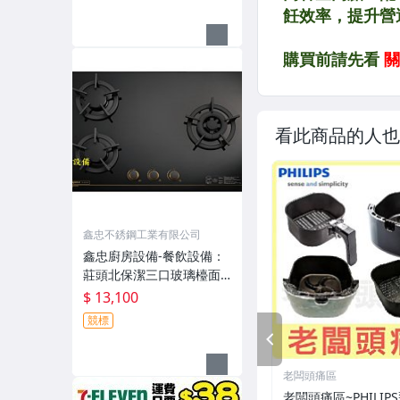
酵箱-咖啡機-電磁爐
看此商品的人也
鑫忠不銹鋼工業有限公司
鑫忠廚房設備-餐飲設備：
莊頭北保潔三口玻璃檯面
爐TG-8533G賣場有流理
$ 13,100
台-烤箱-微晶調理爐-冰箱-
競標
熱水器-烘碗機
PREV
老闆頭痛區
老闆頭痛區~PHILIP