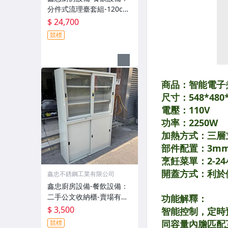
分件式流理臺套組-120cm
水槽平台抽屜櫥櫃+72cm
$ 24,700
嵌入爐台櫥櫃+雙口嵌入爐
競標
全套-賣場有吊櫃、抽油煙
機、電陶爐、微晶調理
爐、水龍頭
鑫忠不銹鋼工業有限公司
鑫忠廚房設備-餐飲設備：
二手公文收納櫃-賣場有水
槽-油炸機-冰箱-快速爐-吧
$ 3,500
台-微波爐-烤箱-煮麵機-發
競標