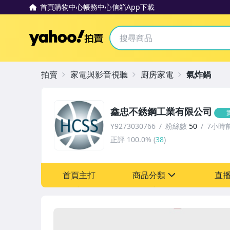
首頁
購物中心
帳務中心
信箱
App下載
Yahoo拍賣
拍賣
家電與影音視聽
廚房家電
氣炸鍋
鑫忠不銹鋼工業有限公司
Y9273030766
粉絲數
50
7小時
正評
100.0%
(
38
)
首頁主打
商品分類
直
sign
居家、家具與園藝
家電與影音視聽