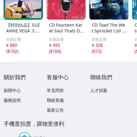
【特別出品】SUZ
CD Fourteen Kar
CD Toad The We
C
ANNE VEGA スザ
at Soul Thats Do
t Sprocket Coil C
s
ンヌ・ヴェガ 精
o-Wapp Acappel
K67862 Columbi
O
目前出價
目前出價
目前出價
選集 100歌 音楽D
la PCCY00374 Ca
a /00110
5
¥ 880
¥ 493
¥ 328
¥
L(MP3CD)☆
nyon Internatio
0
(
$192
)
(
$108
)
(
$72
)
(
nal /00110
關於我們
客服中心
聯絡我們
新聞中心
常見問答
人才招募
服務說明
聯絡客服
最新公告
手機逛拍賣，購物更便利