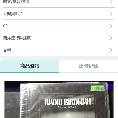
圖書/影音/文具
音樂與影片
CD
西洋流行與搖滾
合輯
商品資訊
出價紀錄