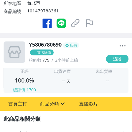
台北市
所在地區
101479788361
商品編號
Y5806780690
店鋪
實名驗證
追蹤
粉絲數
779
2小時前上線
-
-
正評
出貨速度
未出貨率
100.0%
--
--
天
總評價
1700
-
首頁主打
商品分類
直播影片
-
sign
其它
2