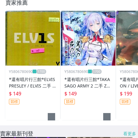
賣家推薦
Y5806780690
Y5806780690
Y5806780
*還有唱片行三館*ELVIS
*還有唱片行三館*TAKA
*還有唱片
PRESLEY / ELVIS 二手 Z
SAGO ARMY 2 二手 ZZ5
ON / LI
Z5715(需競標)
677(需競標)
二手 ZZ1
$ 149
$ 149
$ 199
競標
競標
競標
賣家最新刊登
看更多