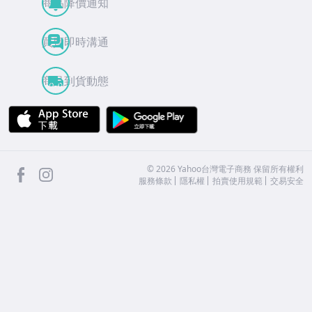
商品降價通知
買賣即時溝通
商品到貨動態
APP Store
Google Play
facebook
Instagram
©
2026
Yahoo台灣電子商務 保留所有權利
服務條款
隱私權
拍賣使用規範
交易安全