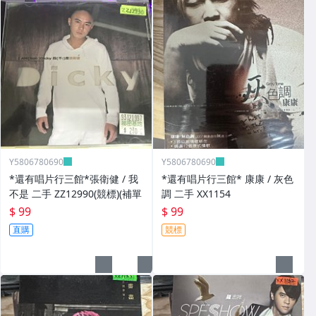
Y5806780690
Y5806780690
*還有唱片行三館*張衛健 / 我
*還有唱片行三館* 康康 / 灰色
不是 二手 ZZ12990(競標)(補單
調 二手 XX1154
$ 99
$ 99
直購
競標