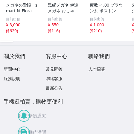
メガネの愛眼 s
黒縁メガネ 伊達
度数 -1.00 ブラウ
6
mart fit Flora F
メガネ おしゃれ
ン系 ボストン型
F-1620M 中古
メガネ 韓国風 ユ
眼鏡 グラス 近
目前出價
目前出價
目前出價
品
ニセックス ファ
視メガネ めが
¥ 3,000
¥ 550
¥ 1,000
¥
ッション 小顔 メ
ね メガネ
(
$629
)
(
$116
)
(
$210
)
(
ンズ レディース
通勤 ウェリント
ン型 新品
關於我們
客服中心
聯絡我們
新聞中心
常見問答
人才招募
服務說明
聯絡客服
最新公告
手機逛拍賣，購物更便利
商品降價通知
買賣即時溝通