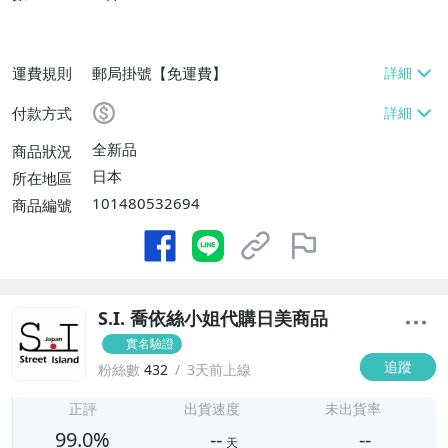
運費規則
郵局掛號【免運費】
付款方式
全新品
商品狀況
日本
所在地區
101480532694
商品編號
S.I. 喬依絲小姐代購日美商品
實名驗證
追蹤
粉絲數
432
3天前上線
-
-
正評
出貨速度
未出貨率
99.0%
--
--
天