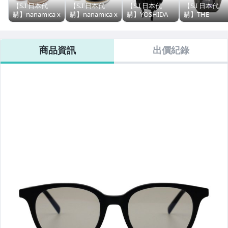
【S.I 日本代
【S.I 日本代
【S.I 日本代
【S.I 日本代
購】nanamica x
購】nanamica x
購】YOSHIDA
購】THE
SUICOKE
REGAL GORE-
PORTER
NORTH FACE
nanamica
TEX Plain Toe
SENSES
Purple Label
Exclusive FL
Shoes
SHOULDER
CORDURA
商品資訊
出價紀錄
Slides
PACK
Nylon Shoulde
Tote Bag