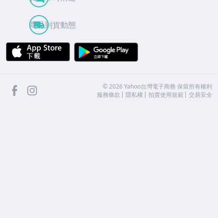
商品到貨動態
APP Store
Google Play
facebook
Instagram
©
2026
Yahoo台灣電子商務 保留所有權利
服務條款
隱私權
拍賣使用規範
交易安全