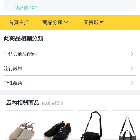
總評價
102
-
首頁主打
商品分類
直播影片
-
sign
男性精品與服飾
2
手錶與飾品配件
流行鏡框
中性鏡架
店內相關商品