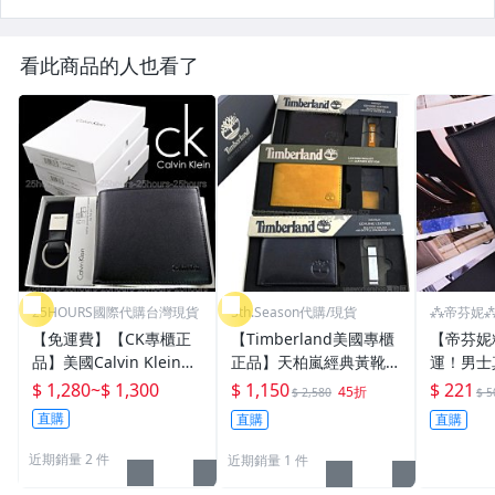
看此商品的人也看了
25HOURS國際代購台灣現貨
5th.Season代購/現貨
⁂帝芬妮⁂
【免運費】【CK專櫃正
【Timberland美國專櫃
【帝芬妮
品】美國Calvin Klein零
正品】天柏嵐經典黃靴皮
運！男士
錢袋短皮夾+鑰匙圈二件
色麂皮零錢袋短夾+鑰匙
錢夾卡夾
$ 1,280
~
$ 1,300
$ 1,150
$ 221
45折
$ 2,580
$ 5
式禮盒組◎附美國專櫃購
圈禮盒組◎可放WAVE感
包 手提
直購
直購
直購
買證明
應卡/悠遊卡/附提袋
化妝包 
背包64
近期銷量 2 件
近期銷量 1 件