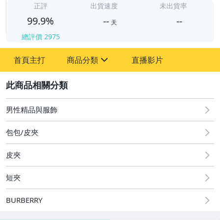
-
正評
出貨速度
未出貨率
99.9%
--
--
天
總評價
2975
-
首頁主打
商品分類
直播影片
-
sign
嬰幼兒與孕婦
2
手機、配件與通訊
男性精品與服飾
居家、家具與園藝
包包/皮夾
男性精品與服飾
皮夾
女裝與服飾配件
短夾
手錶與飾品配件
BURBERRY
女包精品與女鞋