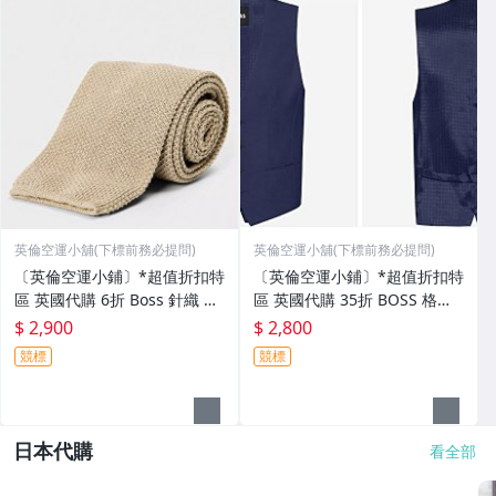
英倫空運小舖(下標前務必提問)
英倫空運小舖(下標前務必提問)
〔英倫空運小鋪〕*超值折扣特
〔英倫空運小鋪〕*超值折扣特
區 英國代購 6折 Boss 針織 領
區 英國代購 35折 BOSS 格紋
帶 (有檔期)
海軍藍 背心 (有檔期)
$ 2,900
$ 2,800
競標
競標
日本代購
看全部