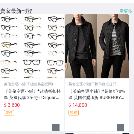
賣家最新刊登
看更多
英倫空運小舖(下標前務必提問)
英倫空運小舖(下標前務必提問)
〔英倫空運小鋪〕*超值折扣特
〔英倫空運小鋪〕*超值折扣特
區 英國代購 35-4折 Dsquare
區 英國代購 6折 BURBERRY
d2 鏡框 鏡架 中性款 數款
熱門款 菱格紋 外套 夾克 (有檔
$ 3,600
$ 14,800
期)
競標
競標