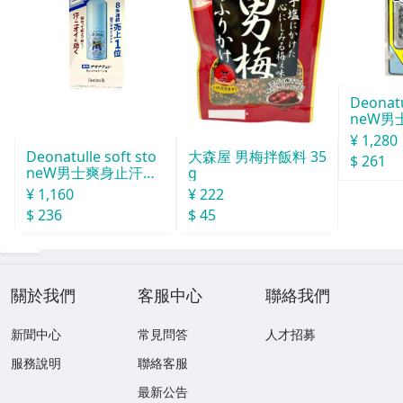
Deonatu
neW男
汗石 中世
¥ 1,280
Deonatulle soft sto
大森屋 男梅拌飯料 35
$ 261
neW男士爽身止汗石
g
消臭石２０ｇ
¥ 1,160
¥ 222
$ 236
$ 45
關於我們
客服中心
聯絡我們
新聞中心
常見問答
人才招募
服務說明
聯絡客服
最新公告