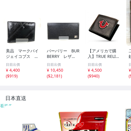
美品 マークバイ
バーバリー BUR
【アメリカで購
ジェイコブス M
BERRY レザ
入】TRUE RELIGI
ARC JACOBES
ー 二つ折り長財
ON 二つ折り財布
目前出價
目前出價
目前出價
二つ折り財布
布 札入れ ノバ
お札入れ カード
¥ 4,400
¥ 10,450
¥ 4,500
¥
パスケース付き
チェック/ブラッ
ケース 名刺入れ
(
$919
)
(
$2,181
)
(
$940
)
(
リザード調 ブラ
ク 幅：約18cm
トゥルーレリジョ
ック YS-320
YS-667
ン ウォレット 折
りたたみ財布 ブ
ラック
日本直送
看更多