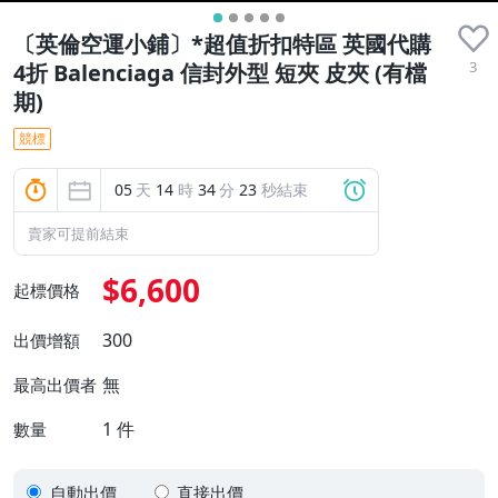
〔英倫空運小鋪〕*超值折扣特區 英國代購
3
4折 Balenciaga 信封外型 短夾 皮夾 (有檔
期)
競標
05
天
14
時
34
分
22
秒結束
賣家可提前結束
$6,600
起標價格
300
出價增額
無
最高出價者
1
件
數量
自動出價
直接出價