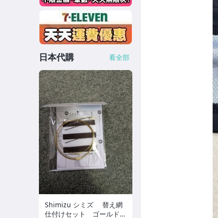
日本代購
看全部
Shimizu シミズ 替え網
仕付けセット ゴールド×