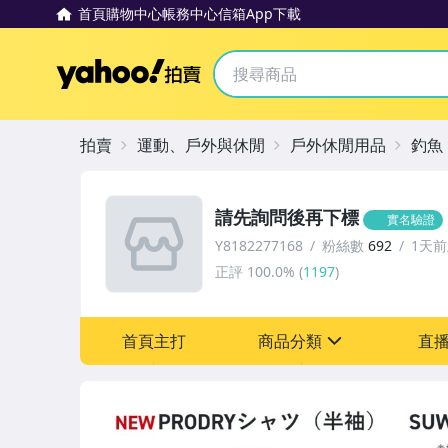
首頁
購物中心
帳務中心
信箱
App下載
Yahoo拍賣
拍賣
運動、戶外與休閒
戶外休閒用品
釣魚
請先詢問後再下標
實名驗證
Y8182277168
粉絲數
692
1天
正評
100.0%
(
1197
)
首頁主打
商品分類
直
sign
運動、戶外與休閒