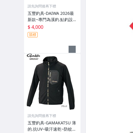
請先詢問後再下標
五豐釣具-DAIWA 2026最
新款~專門為溪釣.鮎釣設計
的~輕便.薄的短版防水雨衣
$ 4,000
DR-3926J外套特價4000元
競標
請先詢問後再下標
五豐釣具-GAMAKATSU 薄
的.抗UV~吸汗速乾~防蚊~