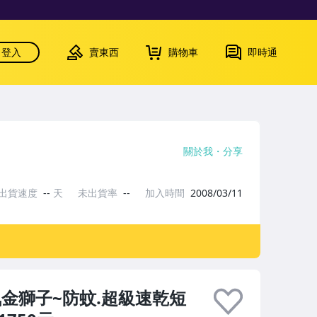
登入
賣東西
購物車
即時通
關於我
分享
出貨速度
--
天
未出貨率
--
加入時間
2008/03/11
帥氣金獅子~防蚊.超級速乾短