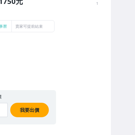
1750元
1
事曆
賣家可提前結束
價
我要出價