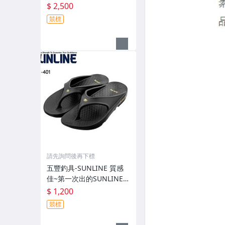
有伸縮彈性付帽防曬外套
$ 2,500
GM-3547 特價2000元
競標
請先詢問後再下標
五豐釣具-SUNLINE 質感
佳~第一次出的SUNLINE金
獅子人字夾腳拖鞋SUS-40
$ 1,200
1特價1200元
競標