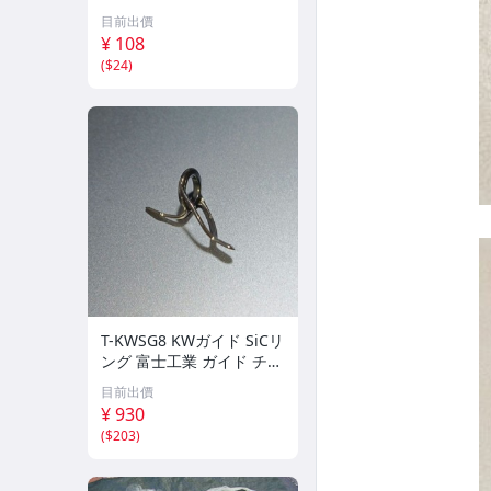
ブラック
目前出價
¥ 108
(
$24
)
T-KWSG8 KWガイド SiCリ
ング 富士工業 ガイド チタ
ンフレーム
目前出價
¥ 930
(
$203
)