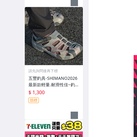
請先詢問後再下標
五豐釣具-SHIMANO2026
最新款輕量.耐滑性佳~釣魚
專用布希涼鞋 FS-091I特價
$ 1,300
1300元
競標