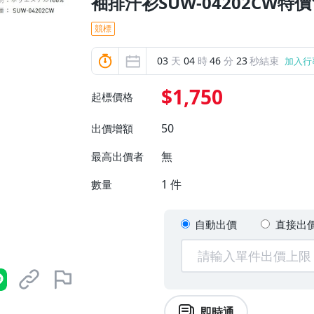
袖排汗衫SUW-04202CW特價
競標
03
天
04
時
46
分
21
秒結束
加入行
$1,750
起標價格
50
出價增額
無
最高出價者
1
件
數量
自動出價
直接出
即時通