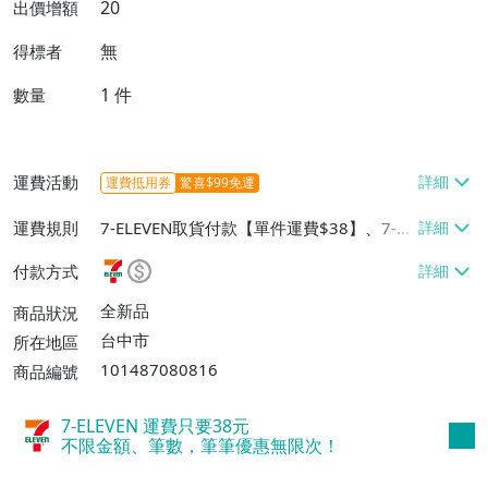
20
出價增額
無
得標者
1
件
數量
運費活動
運費抵用券
驚喜$99免運
運費規則
7-ELEVEN取貨付款【單件運費$38】、7-EL
EVEN取貨不付款【單件運費$38】、宅配/
付款方式
貨運【單件運費$60、消費滿$1000免運
費】、郵局掛號【單件運費$31、滿10件或
全新品
商品狀況
消費滿$700免運費】、低溫配送【單件運
台中市
所在地區
費$60】
101487080816
商品編號
7-ELEVEN 運費只要
38
元
不限金額、筆數，筆筆優惠無限次！