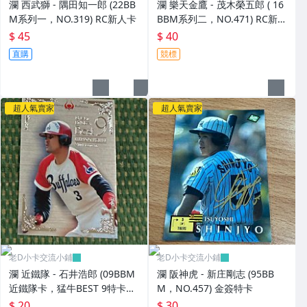
瀾 西武獅 - 隅田知一郎 (22BB
瀾 樂天金鷹 - 茂木榮五郎 ( 16
M系列一，NO.319) RC新人卡
BBM系列二，NO.471) RC新人
卡
$ 45
$ 40
直購
競標
超人氣賣家
超人氣賣家
老D小卡交流小鋪
老D小卡交流小鋪
瀾 近鐵隊 - 石井浩郎 (09BBM
瀾 阪神虎 - 新庄剛志 (95BB
近鐵隊卡，猛牛BEST 9特卡，
M，NO.457) 金簽特卡
NO.B3) 狼主
$ 20
$ 30