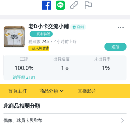
老D小卡交流小鋪
店鋪
實名驗證
粉絲數
745
4小時前上線
追蹤
1
超人氣賣家
正評
出貨速度
未出貨率
100.0%
1
1%
天
總評價
2181
首頁主打
商品分類
直播影片
sign
2
其它
偶像、球員卡與郵幣