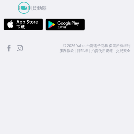
商品到貨動態
APP Store
Google Play
facebook
Instagram
©
2026
Yahoo台灣電子商務 保留所有權利
服務條款
隱私權
拍賣使用規範
交易安全