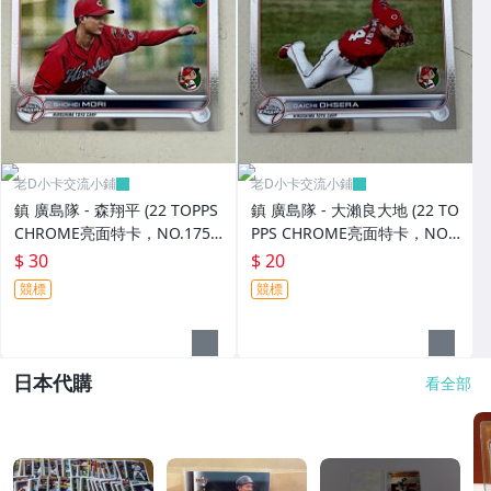
老D小卡交流小鋪
老D小卡交流小鋪
鎮 廣島隊 - 森翔平 (22 TOPPS
鎮 廣島隊 - 大瀨良大地 (22 TO
CHROME亮面特卡，NO.175)
PPS CHROME亮面特卡，NO.
RC新人卡
176)
$ 30
$ 20
競標
競標
日本代購
看全部