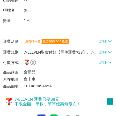
無
得標者
1
件
數量
運費活動
運費抵用券
驚喜加碼7-11免運
運費規則
7-ELEVEN取貨付款【單件運費$38】、7-EL
EVEN取貨不付款【單件運費$38】、宅配/
付款方式
貨運【單件運費$60、消費滿$1000免運
費】、郵局掛號【單件運費$31、滿10件或
全新品
商品狀況
消費滿$700免運費】、低溫配送【單件運
台中市
所在地區
費$60】
101489494654
商品編號
7-ELEVEN 運費只要
38
元
不限金額、筆數，筆筆優惠無限次！