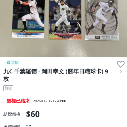
店鋪
九C 千葉羅德 - 岡田幸文 (歷年日職球卡) 9
0
枚
競標
競標已結束
2026/08/06 17:41:00
$60
結標價格
20
出價增額