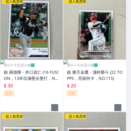
超人氣賣家
超人氣賣家
老D小卡交流小鋪
老D小卡交流小鋪
鎮 羅德隊 - 井口資仁 (16 FUSI
鎮 樂天金鷹 - 淺村榮斗 (22 TO
ON，13本目滿壘全壘打，NO.
PPS，亮面特卡，NO.115)
064) BBM活動卡，有鋼印
$ 30
$ 20
競標
競標
超人氣賣家
超人氣賣家