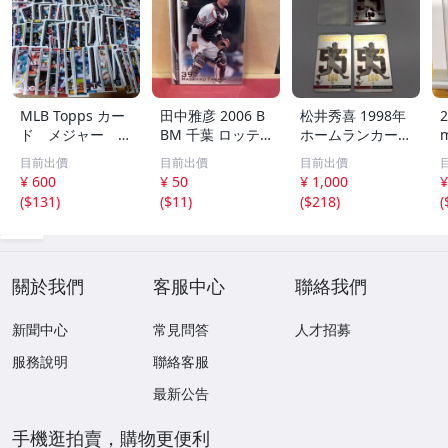
MLB Topps カー
田中雅彦 2006 B
松井秀喜 1998年
2
ド メジャー 1
BM 千葉 ロッテ
ホームランカード
00枚 2
マリーンズ トレ
150号 記念カード
m
目前出價
目前出價
目前出價
カ プロ野球 カー
3枚セット 読売ジ
h
¥ 600
¥ 50
¥ 1,000
¥
ド M37 スポーツ
ャイアンツ 日本
(
$131
)
(
$11
)
(
$218
)
(
アスリート トレ
テレビ 劇空間プ
ーディングカード
ロ野球
NPB
關於我們
客服中心
聯絡我們
新聞中心
常見問答
人才招募
服務說明
聯絡客服
最新公告
手機逛拍賣，購物更便利