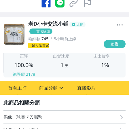
老D小卡交流小鋪
店鋪
實名驗證
粉絲數
745
5小時前上線
追蹤
1
超人氣賣家
正評
出貨速度
未出貨率
100.0%
1
1%
天
總評價
2178
首頁主打
商品分類
直播影片
sign
2
其它
偶像、球員卡與郵幣