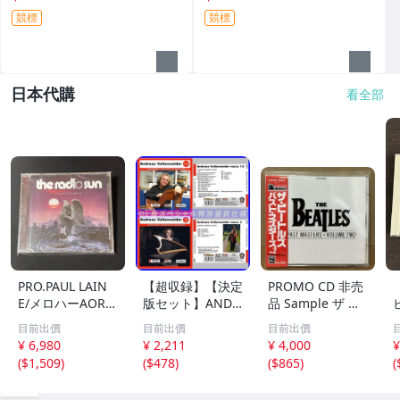
競標
競標
日本代購
看全部
PRO.PAUL LAIN
【超収録】【決定
PROMO CD 非売
E/メロハーAOR◆
版セット】ANDR
品 Sample ザ ビ
THE RADIO SUN/
EAS VOLLENWEI
ートルズ パスト
目前出價
目前出價
目前出價
UNSTOPPABLE
DER CD1+2+3 厳
マスターズ VOL.2
¥ 6,980
¥ 2,211
¥ 4,000
¥
選プレミア音源集
CP32-5602 THE
(
$1,509
)
(
$478
)
(
$865
)
(
MP3CD-DLVer 3
BEATLES / PAST
ディスク♪
MASTERS VOLU