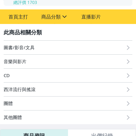
總評價
1703
-
首頁主打
商品分類
直播影片
-
sign
其它
2
圖書/影音/文具
音樂與影片
CD
西洋流行與搖滾
團體
其他團體
商品資訊
出價紀錄