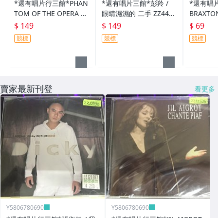
*還有唱片行三館*PHAN
*還有唱片三館*彭羚 /
*還有唱片
TOM OF THE OPERA 二
眼睛濕濕的 二手 ZZ4448
BRAXTO
手 ZZ19360(競標)
(需競標)
(刮傷、需
$ 149
$ 149
$ 69
競標
競標
競標
賣家最新刊登
看更多
Y5806780690
Y5806780690