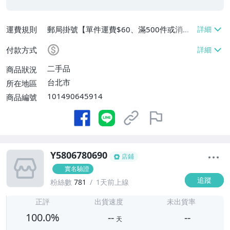
運費規則
郵局掛號【單件運費$60、滿500件或消費
滿$20000免運費】
付款方式
二手品
商品狀況
台北市
所在地區
101490645914
商品編號
Y5806780690
店鋪
實名驗證
追蹤
粉絲數
781
1天前上線
-
-
正評
出貨速度
未出貨率
100.0%
--
--
天