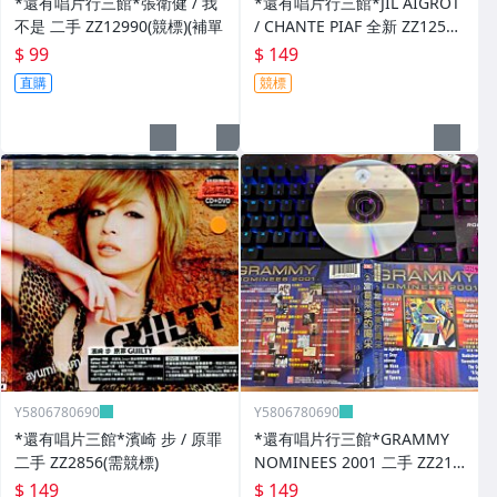
*還有唱片行三館*張衛健 / 我
*還有唱片行三館*JIL AIGROT
不是 二手 ZZ12990(競標)(補單
/ CHANTE PIAF 全新 ZZ12526
(競標)
$ 99
$ 149
直購
競標
Y5806780690
Y5806780690
*還有唱片三館*濱崎 步 / 原罪
*還有唱片行三館*GRAMMY
二手 ZZ2856(需競標)
NOMINEES 2001 二手 ZZ214
03
$ 149
$ 149