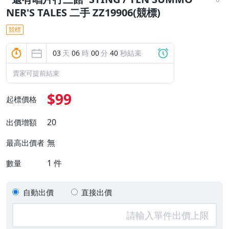
NER'S TALES 二手 ZZ19906(競標)
競標
03
天
06
時
00
分
40
秒結束
賣家可提前結束
$99
起標價格
20
出價增額
無
最高出價者
1
件
數量
自動出價
直接出價