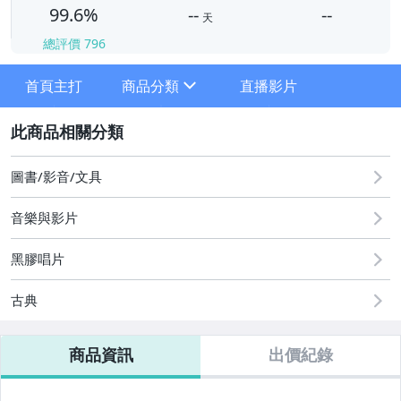
99.6%
--
--
天
總評價
796
-
首頁主打
商品分類
直播影片
-
sign
2
圖書/影音/文具
音樂與影片
黑膠唱片
。低價起標特賣區。
古典
。日本古道具。
。日本鐵瓶。
商品資訊
出價紀錄
。日本深川製磁。