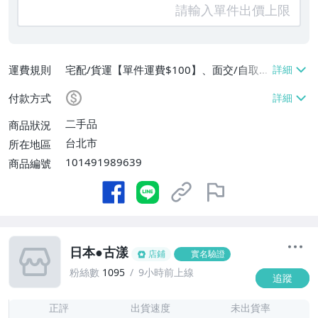
運費規則
宅配/貨運【單件運費$100】、面交/自取/
不寄送【免運費】
付款方式
二手品
商品狀況
台北市
所在地區
101491989639
商品編號
日本●古漾
店鋪
實名驗證
粉絲數
1095
9小時前上線
追蹤
-
-
正評
出貨速度
未出貨率