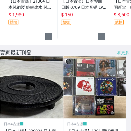
【日本古漾】21304 日
【日本古漾】日本帶回
【日本古漾
本純銅製 純銅建水 純銅
日版 0709 日本音樂 LP
開新堂 
茶筒 茶器組兩個一套 品
唱片 三橋美智也 民搖史
+建水+茶托5
$ 1,980
$ 150
$ 3,600
項美 箱附
第1集與第2集 2枚組
起標價
競標
競標
競標
賣家最新刊登
看更多
日本●古漾
日本●古漾
【日本古漾】230901 日本南
【日本古漾】1301 西洋音樂