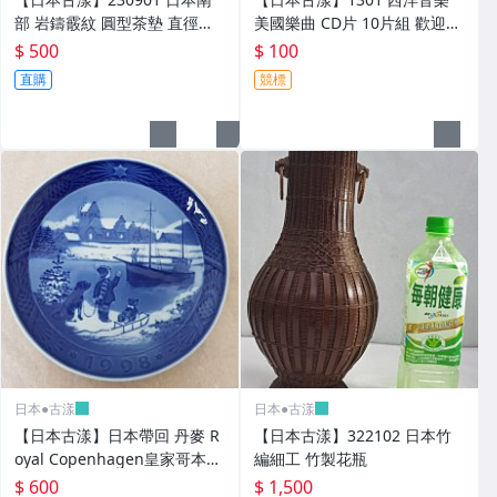
部 岩鑄霰紋 圓型茶墊 直徑約
美國樂曲 CD片 10片組 歡迎問
9.8cm 高約1.6cm
與答詢問喔
$ 500
$ 100
直購
競標
日本●古漾
日本●古漾
【日本古漾】日本帶回 丹麥 R
【日本古漾】322102 日本竹
oyal Copenhagen皇家哥本哈
編細工 竹製花瓶
根 1998年度手繪盤
$ 600
$ 1,500