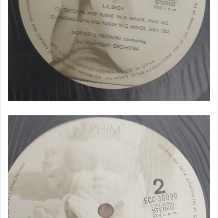
。CD唱片-古典音樂。
。飾品-項鍊。
。日本暖爐。－煤油暖爐
其它