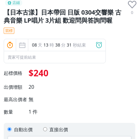
店鋪
【日本古漾】日本帶回 日版 0304交響樂 古
0
典音樂 LP唱片 3片組 歡迎問與答詢問喔
競標
08
天
13
時
38
分
29
秒結束
賣家可提前結束
$240
起標價格
20
出價增額
無
最高出價者
1
件
數量
自動出價
直接出價