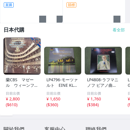
直購
競標
日本代購
看全部
蘭CBS マゼー
LP4796-モーツァ
LP4808-ラフマニ
ル ウィーンフィ
ルト EINE KLEI
ノフ ピアノ曲全
ル バトル マー
NE NACHTMUSI
集 第１集 非売
目前出價
目前出價
目前出價
ラー 交響曲第４
K
品
¥ 2,800
¥ 1,650
¥ 1,760
¥
番 マゼール絶頂
(
$610
)
(
$360
)
(
$384
)
(
期の録音
關於我們
客服中心
聯絡我們