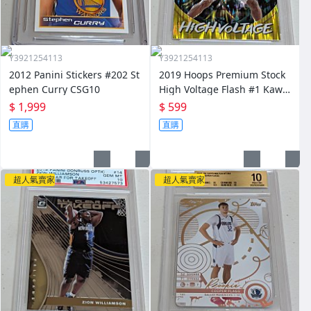
Y3921254113
Y3921254113
2012 Panini Stickers #202 St
2019 Hoops Premium Stock
ephen Curry CSG10
High Voltage Flash #1 Kawh
i Leonard PSA9
$ 1,999
$ 599
直購
直購
超人氣賣家
超人氣賣家