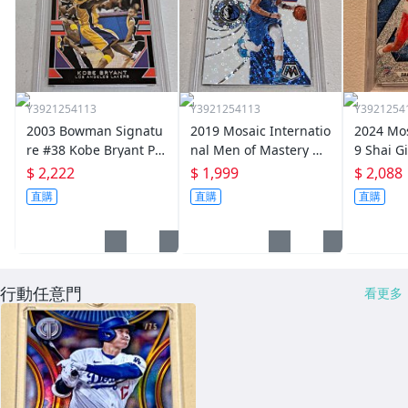
Y3921254113
Y3921254113
Y3921254
2003 Bowman Signatu
2019 Mosaic Internatio
2024 Mos
re #38 Kobe Bryant PS
nal Men of Mastery M
9 Shai G
A9
osaic #11 Luka Doncic
der PSA
$ 2,222
$ 1,999
$ 2,088
PSA10
直購
直購
直購
行動任意門
看更多