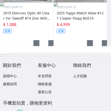
Y3921254113
Y3921254113
2019 Donruss Optic All Clea
2025 Topps Match Attax #12
r For Takeoff #14 Zion Willia
1 Cooper Flagg BGS10
mson PSA10
$ 1,088
$ 4,999
直購
直購
關於我們
客服中心
聯絡我們
新聞中心
常見問答
人才招募
服務說明
聯絡客服
最新公告
手機逛拍賣，購物更便利