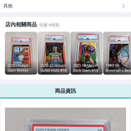
其他
店內相關商品
2020 Hoops
2020-21 Hoops
2005-06 Upper
1997-98
Slam Winter
SLAM Holo #18
Deck Slam #14
Bowman's Bes
Holo #2 LeBron
Ja Morant PSA9
LeBron James
Refractors #10
James PSA10
PSA9
Tim Duncan
PSA9
商品資訊