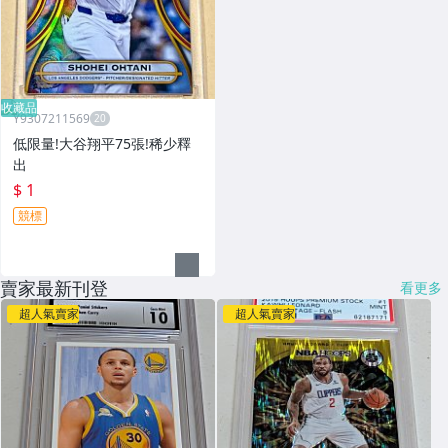
收藏品
Y9307211569
低限量!大谷翔平75張!稀少釋
出
$ 1
競標
賣家最新刊登
看更多
超人氣賣家
超人氣賣家