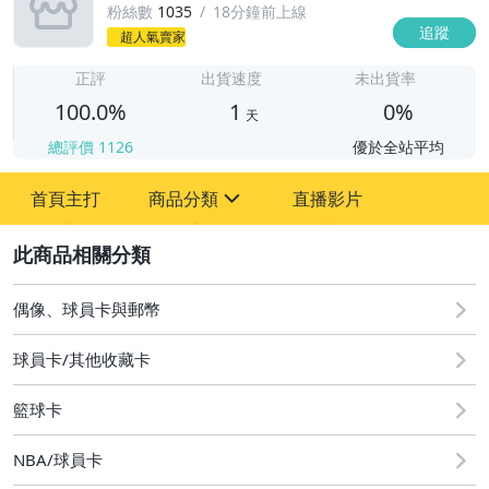
粉絲數
1035
18分鐘前上線
追蹤
超人氣賣家
1
正評
出貨速度
未出貨率
100.0%
1
0%
天
總評價
1126
優於全站平均
首頁主打
商品分類
直播影片
sign
2
偶像、球員卡與郵幣
運動、戶外與休閒
偶像、球員卡與郵幣
球員卡/其他收藏卡
籃球卡
NBA/球員卡