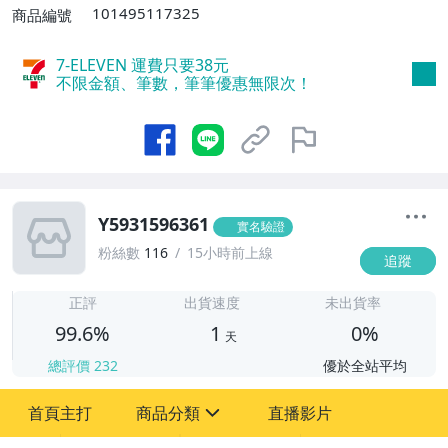
101495117325
商品編號
7-ELEVEN 運費只要
38
元
不限金額、筆數，筆筆優惠無限次！
Y5931596361
實名驗證
粉絲數
116
15小時前上線
追蹤
1
正評
出貨速度
未出貨率
99.6%
1
0%
天
總評價
232
優於全站平均
首頁主打
商品分類
直播影片
sign