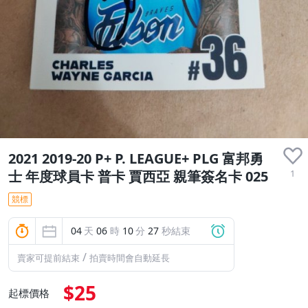
2021 2019-20 P+ P. LEAGUE+ PLG 富邦勇
1
士 年度球員卡 普卡 賈西亞 親筆簽名卡 025
競標
04
天
06
時
10
分
27
秒結束
/
賣家可提前結束
拍賣時間會自動延長
$25
起標價格