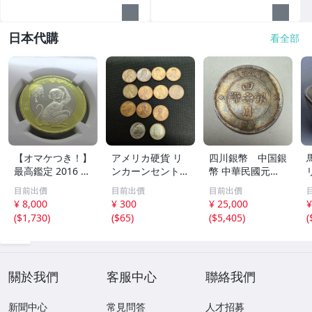
日本代購
看全部
【オマケつき！】
アメリカ硬貨 リ
四川銀幣 中国銀
最高鑑定 2016 中
ンカーンセント
幣 中華民國元年
国 10元 申年 猿
他13枚セット 外
軍政府造 壹圓 古
目前出價
目前出價
目前出價
バイメタル NGC
国コイン 古銭 コ
銭 銀貨 アンティ
¥ 8,000
¥ 300
¥ 25,000
¥
MS69PL プルーフ
レクション
ーク
(
$1,730
)
(
$65
)
(
$5,405
)
(
ライク 初期発行
金猴春ラベル ア
ンティークコイン
關於我們
客服中心
聯絡我們
新聞中心
常見問答
人才招募