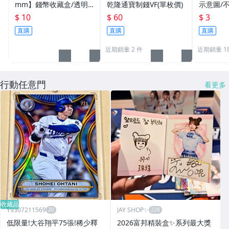
mm】錢幣收藏盒/透明
乾隆通寶制錢VF(單枚價)
示意圖/
圓盒/硬幣盒/錢幣收藏用
機出貨
$ 10
$ 60
$ 3
品
直購
直購
直購
近期銷量 2 件
近期銷量 18
行動任意門
看更多
收藏品
Y9307211569
JAY SHOP✨
低限量!大谷翔平75張!稀少釋
2026富邦精裝盒✨系列最大獎