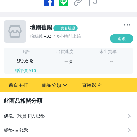
壞銅舊錫
實名驗證
粉絲數
432
6小時前上線
追蹤
-
-
正評
出貨速度
未出貨率
99.6%
--
--
天
總評價
510
-
首頁主打
商品分類
直播影片
-
sign
古董、藝術與礦石
2
偶像、球員卡與郵幣
偶像、球員卡與郵幣
錢幣/古錢幣