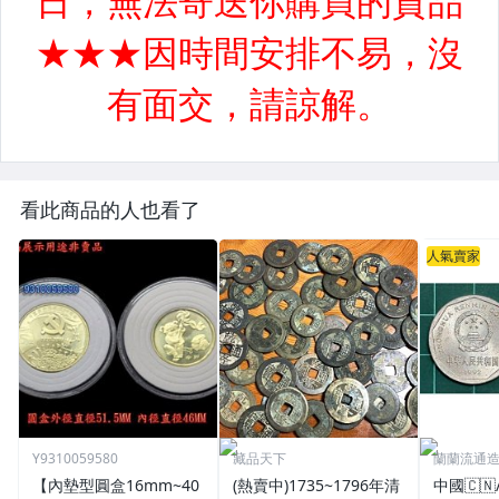
看此商品的人也看了
人氣賣家
Y9310059580
藏品天下
蘭蘭流通
【內墊型圓盒16mm~40
(熱賣中)1735~1796年清
中國🇨