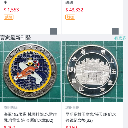
出
珠珠
$ 1,553
$ 43,332
競標
競標
賣家最新刊登
看更多
壞銅舊錫
壞銅舊錫
海軍192艦隊 械彈排除.水雷作
早期高雄玉皇宮/張天師 紀念
戰.救難出險 金屬紀念章(B2)
鍍銀紀念幣(B2)
$ 460
$ 150