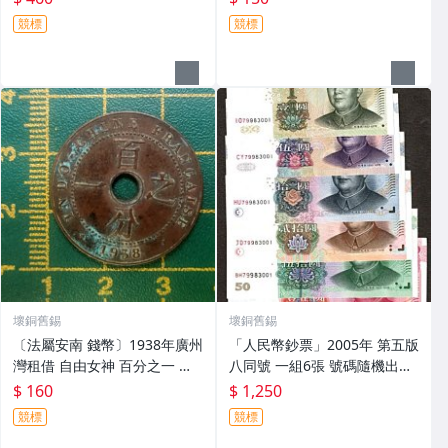
競標
競標
壞銅舊錫
壞銅舊錫
〔法屬安南 錢幣〕1938年廣州
「人民幣鈔票」2005年 第五版
灣租借 自由女神 百分之一 銅
八同號 一組6張 號碼隨機出貨
幣(515)
(購買多組可連號出)
$ 160
$ 1,250
競標
競標