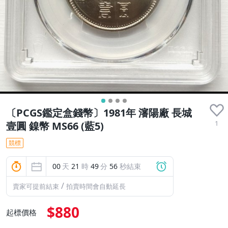
〔PCGS鑑定盒錢幣〕1981年 瀋陽廠 長城
1
壹圓 鎳幣 MS66 (藍5)
競標
00
天
21
時
49
分
55
秒結束
/
賣家可提前結束
拍賣時間會自動延長
$880
起標價格