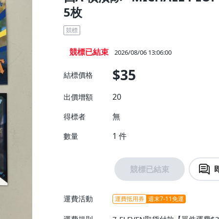
5枚
競標
競標已結束
2026/08/06 13:06:00
$35
結標價格
20
出價增額
無
得標者
1
件
數量
競標已結束
運費活動
運費抵用券
週末7-11免運