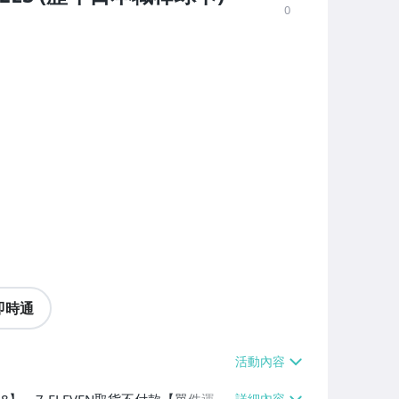
0
即時通