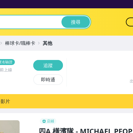
搜尋
棒球卡/職棒卡
其他
實名驗證
追蹤
時前上線
即時通
播影片
店鋪
四A 橫濱隊 - MICHAEL PE