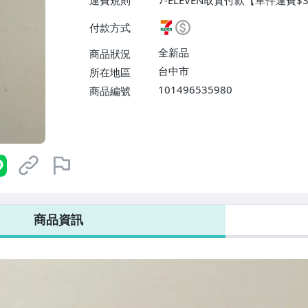
運費規則
7-ELEVEN取貨付款【單件運費$
$38】、宅配/貨運【單件運費$
付款方式
【單件運費$31、滿10件或消費
$60】
全新品
商品狀況
台中市
所在地區
101496535980
商品編號
7-ELEVEN 運費只要
38
元
不限金額、筆數，筆筆優惠無限次！
商品資訊