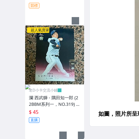
競標
超人氣賣家
老D小卡交流小鋪
瀾 西武獅 - 隅田知一郎 (2
2BBM系列一，NO.319) R
C新人卡
$ 45
直購