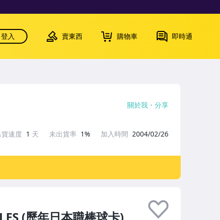
登入
賣東西
購物車
即時通
關於我
分享
出貨速度
1
天
未出貨率
1%
加入時間
2004/02/26
OPLES (歷年日本職棒球卡)