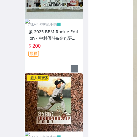
老D小卡交流小鋪
廉 2025 BBM Rookie Edit
ion - 中村優斗&金丸夢斗&
西川史礁& 宗山塁 ("日本
$ 200
代表隊"親密關係特卡，N
競標
O.CR1) RC新人卡
超人氣賣家