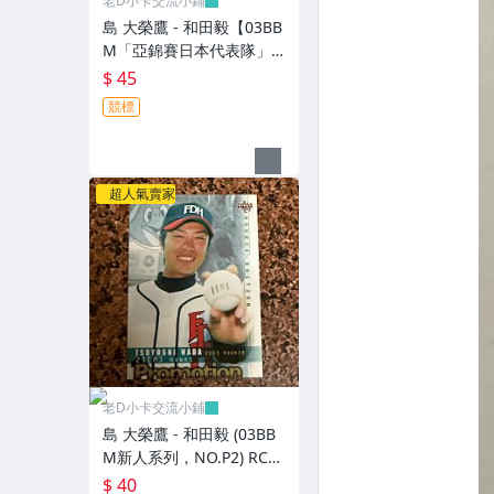
老D小卡交流小鋪
島 大榮鷹 - 和田毅【03BB
M「亞錦賽日本代表隊」
特卡，NO.AJ10】RC新人
$ 45
卡
競標
超人氣賣家
老D小卡交流小鋪
島 大榮鷹 - 和田毅 (03BB
M新人系列，NO.P2) RC新
人卡 宣傳卡
$ 40