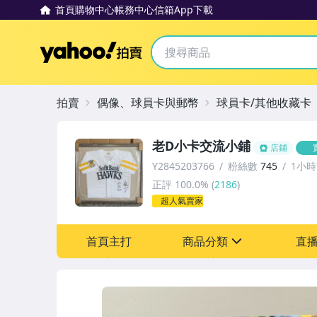
首頁
購物中心
帳務中心
信箱
App下載
Yahoo拍賣
拍賣
偶像、球員卡與郵幣
球員卡/其他收藏卡
老D小卡交流小鋪
店鋪
Y2845203766
粉絲數
745
1小
正評
100.0%
(
2186
)
超人氣賣家
首頁主打
商品分類
直
sign
其它