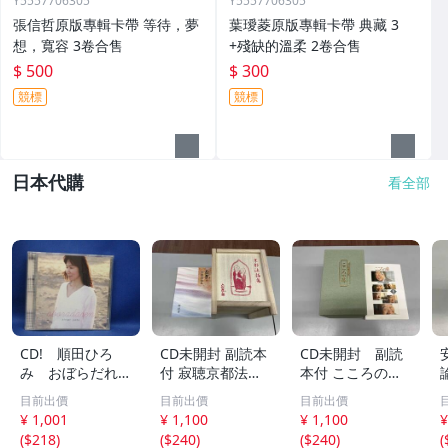
Y5557706305
Y5557706305
張信哲原版專輯卡帶 等待，夢
葉璦菱原版專輯卡帶 典藏 3
想，寬容 3卷合售
+殘缺的溫柔 2卷合售
$ 500
$ 300
競標
競標
日本代購
看全部
CD! 順田ひろ
CD未開封 副読本
CD未開封 副読
み おぼらだれ
付 寂聴京都法話
本付 こころの
ん 帯付き OM
集 ユーキャン
扉 河合隼雄講話
目前出價
目前出價
目前出價
CD-16 42405
集
¥ 1,001
¥ 1,100
¥ 1,100
¥
(
$218
)
(
$240
)
(
$240
)
(