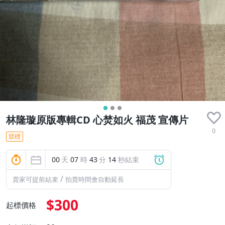
林隆璇原版專輯CD 心焚如火 福茂 宣傳片
0
競標
00
天
07
時
43
分
13
秒結束
/
賣家可提前結束
拍賣時間會自動延長
$300
起標價格