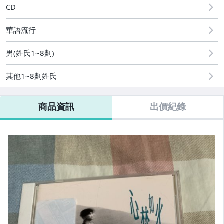
CD
居家、家具與園藝
華語流行
玩具、模型與公仔
男(姓氏1~8劃)
男性精品與服飾
其他1~8劃姓氏
偶像、球員卡與郵幣
女裝與服飾配件
商品資訊
出價紀錄
手錶與飾品配件
美容保養與彩妝
電玩遊戲與主機
運動、戶外與休閒