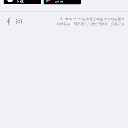
facebook
Instagram
©
2026
Yahoo台灣電子商務 保留所有權利
服務條款
隱私權
拍賣使用規範
交易安全