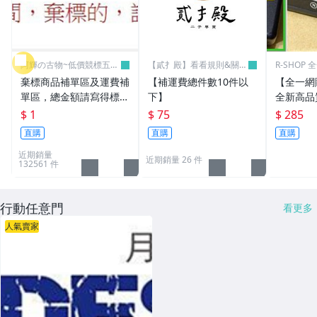
阿輝の古物~低價競標五六
【貳扌殿】看看規則&關於
R-SHOP
日結標
我
棄標商品補單區及運費補
【補運費總件數10件以
【全一網
單區，總金額請寫得標商
下】
全新高品質
品金額，運費請寫棄標商
筆電 變壓器
$ 1
$ 75
$ 285
品原設定之運費
3.16A通用
直購
直購
直購
L30 N10
近期銷量
近期銷量 26 件
132561 件
行動任意門
看更多
人氣賣家