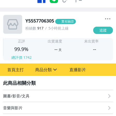
Y5557706305
實名驗證
粉絲數
917
5小時前上線
追蹤
-
-
正評
出貨速度
未出貨率
99.9%
--
--
天
總評價
1742
-
首頁主打
商品分類
直播影片
-
sign
2
圖書/影音/文具
圖書/影音/文具
成人專區
音樂與影片
手機、配件與通訊