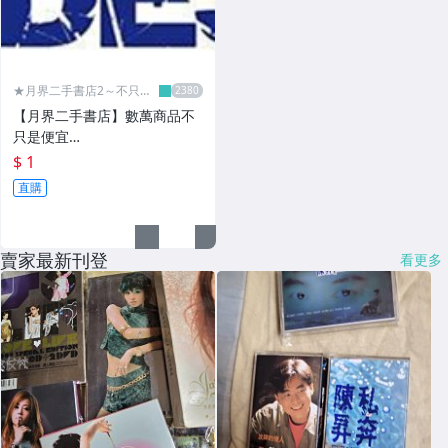
★月界二手書店2～不只是
便宜...★
【月界二手書店】數萬商品不
只是便宜…
$ 1
直購
賣家最新刊登
看更多