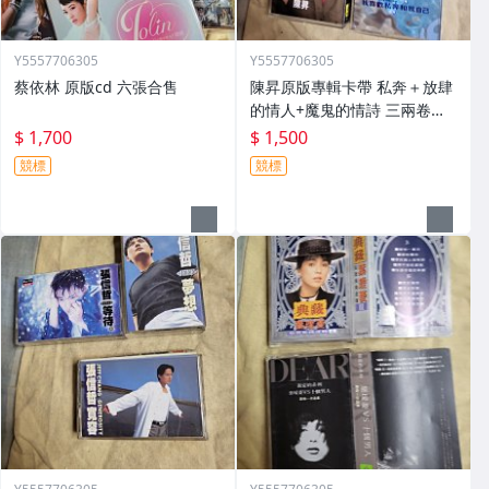
Y5557706305
Y5557706305
蔡依林 原版cd 六張合售
陳昇原版專輯卡帶 私奔＋放肆
的情人+魔鬼的情詩 三兩卷合
售
$ 1,700
$ 1,500
競標
競標