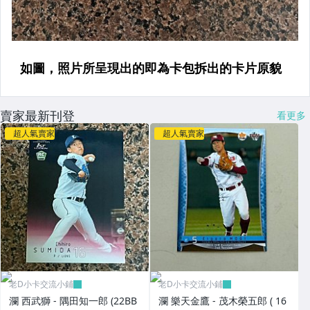
賣家最新刊登
看更多
超人氣賣家
超人氣賣家
老D小卡交流小鋪
老D小卡交流小鋪
瀾 西武獅 - 隅田知一郎 (22BB
瀾 樂天金鷹 - 茂木榮五郎 ( 16