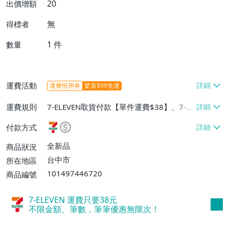
20
出價增額
無
得標者
1
件
數量
運費活動
運費抵用券
驚喜$99免運
運費規則
7-ELEVEN取貨付款【單件運費$38】、7-EL
EVEN取貨不付款【單件運費$38】、宅配/
付款方式
貨運【單件運費$60、消費滿$1000免運
費】、郵局掛號【單件運費$31、滿10件或
全新品
商品狀況
消費滿$700免運費】、低溫配送【單件運
台中市
所在地區
費$60】
101497446720
商品編號
7-ELEVEN 運費只要
38
元
不限金額、筆數，筆筆優惠無限次！