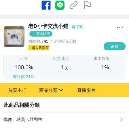
老D小卡交流小鋪
店鋪
實名驗證
粉絲數
745
3小時前上線
追蹤
1
超人氣賣家
正評
出貨速度
未出貨率
100.0%
1
1%
天
總評價
2181
首頁主打
商品分類
直播影片
sign
2
其它
偶像、球員卡與郵幣