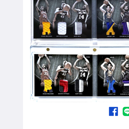
偶像、球員卡與郵幣