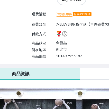
運費活動
運費抵用券
驚喜$99免運
運費規則
7-ELEVEN取貨付款【單件運費$
$38】、郵局掛號【單件運費$60
付款方式
全新品
商品狀況
新北市
所在地區
101497956182
商品編號
7-ELEVEN 運費只要
38
元
不限金額、筆數，筆筆優惠無限次！
商品資訊