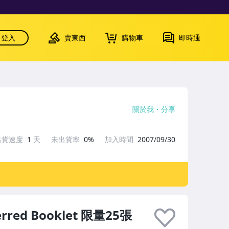
登入
賣東西
購物車
即時通
關於我
分享
出貨速度
1
天
未出貨率
0%
加入時間
2007/09/30
erred Booklet 限量25張