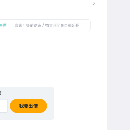
0
/
事曆
賣家可提前結束
拍賣時間會自動延長
價
我要出價