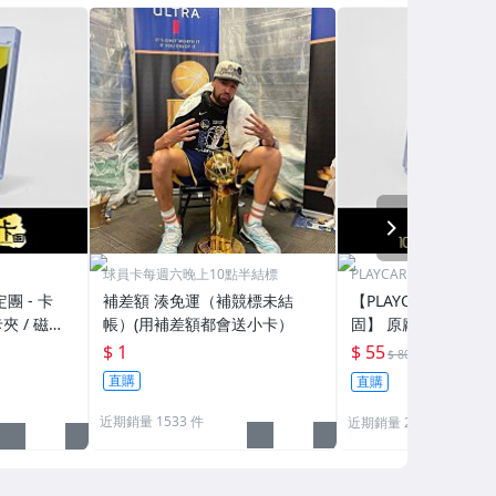
NEXT
球員卡每週六晚上10點半結標
PLAYCARD 101鑑定團
定團 - 卡
補差額 湊免運（補競標未結
【PLAYCARD 101鑑
夾 / 磁鐵
帳）(用補差額都會送小卡）
固】 原廠原裝 磁鐵卡
H130
殼 尺寸：55pt / CPH
$ 1
$ 55
69折
$ 80
直購
直購
近期銷量 1533 件
近期銷量 272 件