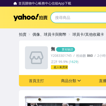
首頁
購物中心
帳務中心
信箱
App下載
Yahoo拍賣
拍賣
偶像、球員卡與郵幣
球員卡/其他收藏卡
無
實名驗證
Y2083301745
粉絲數
860
2小
正評
99.9%
(
1629
)
超人氣賣家
首頁主打
商品分類
直
sign
成人專區
玩具、模型與公仔