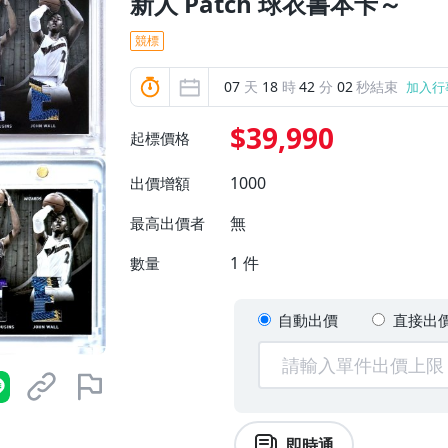
新人 Patch 球衣書本卡～
競標
07
天
18
時
42
分
01
秒結束
加入行
$39,990
起標價格
1000
出價增額
無
最高出價者
1
件
數量
自動出價
直接出
即時通