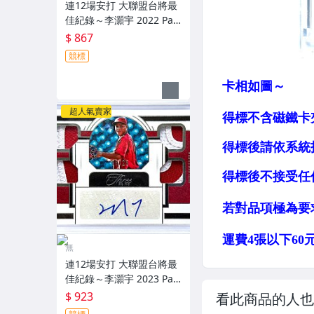
連12場安打 大聯盟台將最
佳紀錄～李灝宇 2022 Pan
ini Prizm Draft Picks 亮面
$ 867
新人簽名鑑定卡 RC PSA 9
競標
～
超人氣賣家
無
連12場安打 大聯盟台將最
佳紀錄～李灝宇 2023 Pan
ini Three And Two 限量2
$ 923
看此商品的人也
5張新人原封四球衣簽名卡