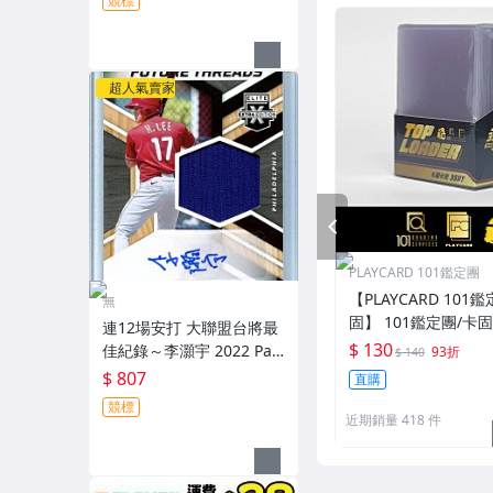
競標
Patch～
超人氣賣家
PREV
PLAYCARD 101鑑定團
【PLAYCARD 101鑑
無
固】 101鑑定團/卡
連12場安打 大聯盟台將最
一般卡夾 / 塑膠殼 尺
$ 130
佳紀錄～李灝宇 2022 Pan
93折
$ 140
ini Elite Extra Edition 實
$ 807
直購
戰球衣簽名卡～
競標
近期銷量 418 件