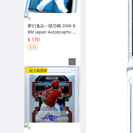
無
夢幻逸品～陽岱鋼 2006 B
BM Japan Autographs 新
人配布簽名卡 加蓋BBM鋼
$ 170
印 RC～
競標
超人氣賣家
無