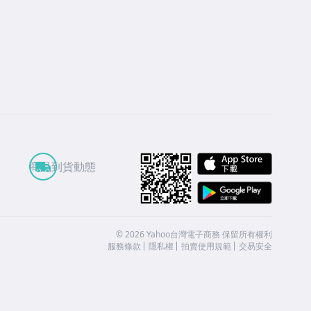
APP St
商品到貨動態
Google
©
2026
Yahoo台灣電子商務 保留所有權利
服務條款
隱私權
拍賣使用規範
交易安全