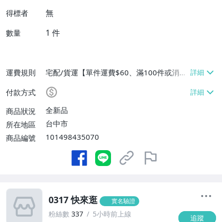
無
得標者
1
件
數量
運費規則
宅配/貨運【單件運費$60、滿100件或消費
滿$9999免運費】
付款方式
全新品
商品狀況
台中市
所在地區
101498435070
商品編號
0317 快來逛
實名驗證
粉絲數
337
5小時前上線
追蹤