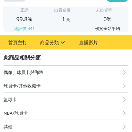
1
正評
出貨速度
未出貨率
99.8%
1
0%
天
總評價
441
優於全站平均
首頁主打
商品分類
直播影片
sign
2
偶像、球員卡與郵幣
偶像、球員卡與郵幣
球員卡/其他收藏卡
籃球卡
NBA/球員卡
其他