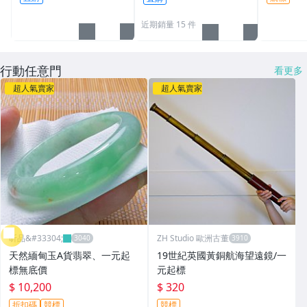
柴0932-624811絕版火
雕 T 729
柴 雜貨 劇組拍片
近期銷量 15 件
行動任意門
看更多
超人氣賣家
超人氣賣家
昕品&#33304;
ZH Studio 歐洲古董
天然緬甸玉A貨翡翠、一元起
19世紀英國黃銅航海望遠鏡/一
標無底價
元起標
$ 10,200
$ 320
折扣碼
競標
競標