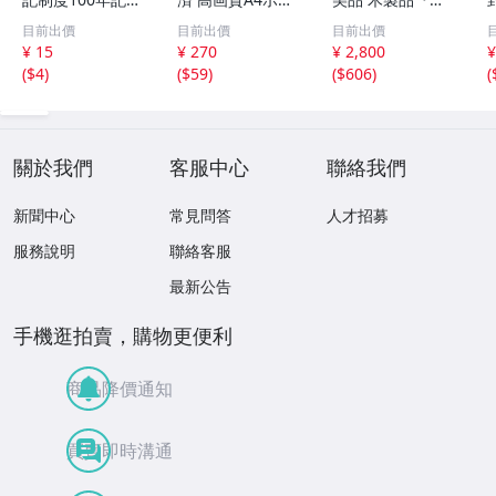
●
ター】1582 AI美
い木味 古い竹編
目前出價
目前出價
目前出價
女 イラスト ポス
みタガの樽』直径
¥ 15
¥ 270
¥ 2,800
¥
ター セクシー か
約62㎝ 高さ約75
(
$4
)
(
$59
)
(
$606
)
(
わいい 水着 下着
㎝★(検:古民具/古
民家/古民芸/桶/
当時物)80805F
關於我們
客服中心
聯絡我們
新聞中心
常見問答
人才招募
服務說明
聯絡客服
最新公告
手機逛拍賣，購物更便利
商品降價通知
買賣即時溝通