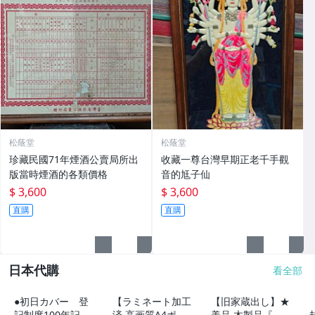
松蔭堂
松蔭堂
珍藏民國71年煙酒公賣局所出
收藏一尊台灣早期正老千手觀
版當時煙酒的各類價格
音的尪子仙
$ 3,600
$ 3,600
直購
直購
日本代購
看全部
●初日カバー 登
【ラミネート加工
【旧家蔵出し】★
記制度100年記念
済 高画質A4ポス
美品 木製品『良