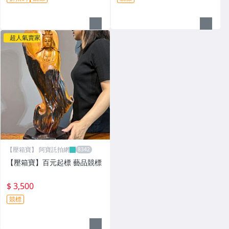
超人氣賣家
【壓箱寶】 阿寶託拍網
【壓箱寶】百元起標 藝品競標
$ 3,500
競標