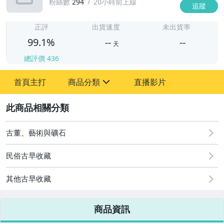
粉絲數
294
20小時前上線
追蹤
-
-
正評
出貨速度
未出貨率
99.1%
--
--
天
總評價
436
-
首頁主打
商品分類
直播影片
-
sign
古董、藝術與礦石
2
玩具、模型與公仔
古董、藝術與礦石
偶像、球員卡與郵幣
民俗古早收藏
其他古早收藏
商品資訊