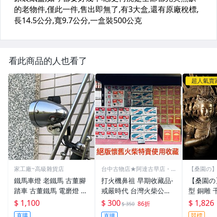
看此商品的人也看了
超人氣賣
家工廠~高級雜貨店
台中古物店★阿達古早店・
【桑園の
古道具
牌精品
鐵馬車燈 老鐵馬 古董腳
打火機鼻祖 早期收藏品-
【桑園の
踏車 古董鐵馬 電磨燈 古
戒嚴時代 台灣火柴公司
型 銅雕 
董鐵馬車燈 單車摩擦發
生產 飛火箭火柴10盒1封
G 孔雀開
$ 1,100
$ 300
$ 1,826
86折
$ 350
電 摩擦發電 老車燈
🔥番仔火 台中市賣老火
殼老道 
直購
競標
直購