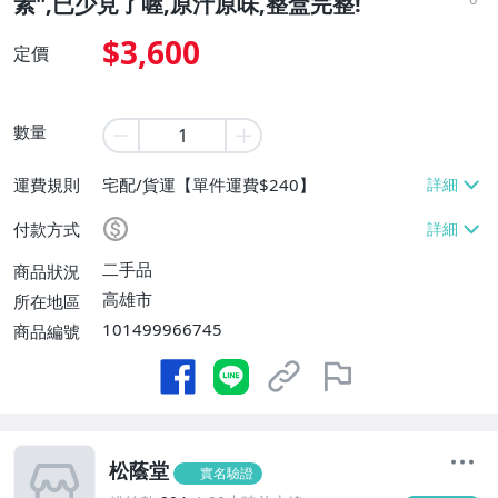
素",已少見了喔,原汁原味,整盒完整!
$3,600
定價
數量
運費規則
宅配/貨運【單件運費$240】
付款方式
二手品
商品狀況
高雄市
所在地區
101499966745
商品編號
松蔭堂
實名驗證