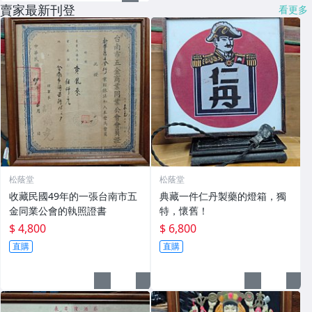
賣家最新刊登
看更多
松蔭堂
松蔭堂
收藏民國49年的一張台南市五
典藏一件仁丹製藥的燈箱，獨
金同業公會的執照證書
特，懷舊！
$ 4,800
$ 6,800
直購
直購