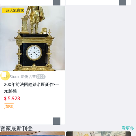
超人氣賣家
ZH Studio 歐洲古董
200年前法國鐘錶名匠鉅作/一
元起標
$ 5,928
競標
賣家最新刊登
看更多