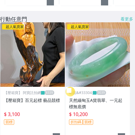
行動任意門
看更多
超人氣賣家
超人氣賣家
【壓箱寶】 阿寶託拍網
昕品&#33304;
【壓箱寶】百元起標 藝品競標
天然緬甸玉A貨翡翠、一元起
標無底價
$ 3,100
$ 10,200
競標
折扣碼
競標