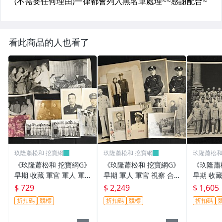
看此商品的人也看了
玖隆蕭松和 挖寶網
玖隆蕭松和 挖寶網
玖隆蕭松和
《玖隆蕭松和 挖寶網G》
《玖隆蕭松和 挖寶網G》
《玖隆蕭
早期 收藏 軍官 軍人 軍
早期 軍人 軍官 視察 合
早期 收藏
眷 餐會 合影 舊相片 一
影 舊相片 一批(13200)
軍官 合影 
$ 729
$ 2,249
$ 1,605
批(13194)
折扣碼
競標
折扣碼
競標
折扣碼