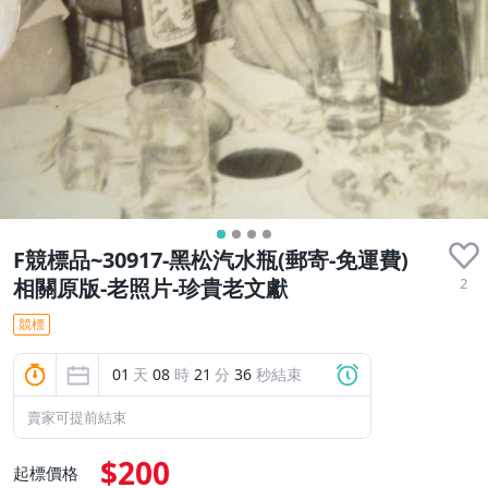
F競標品~30917-黑松汽水瓶(郵寄-免運費)
2
相關原版-老照片-珍貴老文獻
競標
01
天
08
時
21
分
34
秒結束
賣家可提前結束
$200
起標價格