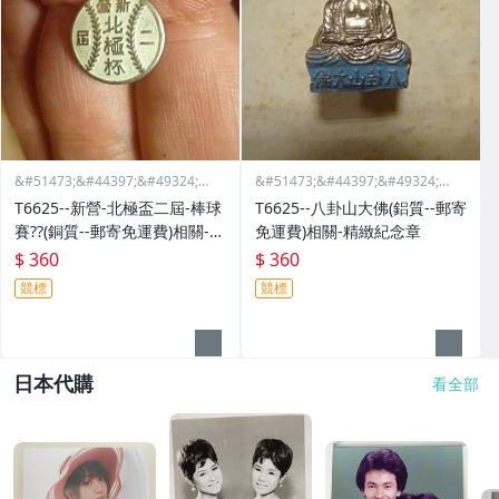
&#51473;&#44397;&#49324;&#
&#51473;&#44397;&#49324;&#
46988;&#44397;&#47568;&#44
46988;&#44397;&#47568;&#44
T6625--新營-北極盃二屆-棒球
T6625--八卦山大佛(鋁質--郵寄
397;&#51665;
397;&#51665;
賽??(銅質--郵寄免運費)相關-精
免運費)相關-精緻紀念章
緻紀念章
$ 360
$ 360
競標
競標
日本代購
看全部