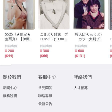
S525《★限定★
こまどり姉妹 プ
狩人(かりゅうど)
生写真》【伊織も
ロマイド(13.8×8.
カラー大判プロ
え】ビッグコミッ
5cm) 1枚●bn.4
マイド(18×13cm)
目前出價
目前出價
目前出價
クスピリッツ 202
6
1枚●bn.48
¥ 200
¥ 300
¥ 600
¥
6年8月3日号 ★セ
(
$44
)
(
$66
)
(
$131
)
(
ブンネット限定特
典★ ☆送料一律
☆
關於我們
客服中心
聯絡我們
新聞中心
常見問答
人才招募
服務說明
聯絡客服
最新公告