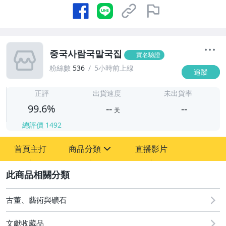
중국사람국말국집
實名驗證
粉絲數
536
5小時前上線
追蹤
-
-
正評
出貨速度
未出貨率
99.6%
--
--
天
總評價
1492
-
首頁主打
商品分類
直播影片
-
sign
古董、藝術與礦石
2
玩具、模型與公仔
古董、藝術與礦石
文獻收藏品