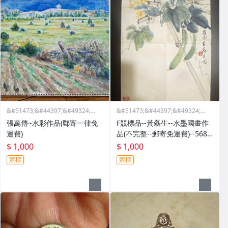
&#51473;&#44397;&#49324;&#
&#51473;&#44397;&#49324;&#
46988;&#44397;&#47568;&#44
46988;&#44397;&#47568;&#44
張萬傳~水彩作品(郵寄一律免
F競標品--黃磊生--水墨國畫作
397;&#51665;
397;&#51665;
運費)
品(不完整--郵寄免運費)--5685
1
$ 1,000
$ 1,000
競標
競標