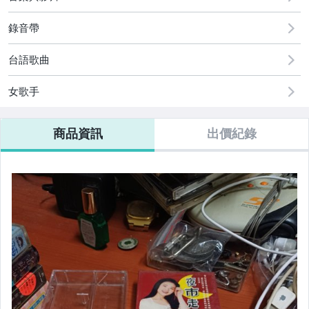
偶像、球員卡與郵幣
錄音帶
相機、攝影與周邊
台語歌曲
電玩遊戲與主機
女歌手
運動、戶外與休閒
商品資訊
出價紀錄