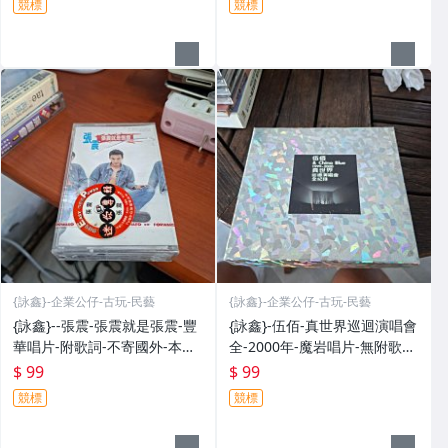
競標
競標
標-發發發
標-發發發
{詠鑫}-企業公仔-古玩-民藝
{詠鑫}-企業公仔-古玩-民藝
{詠鑫}--張震-張震就是張震-豐
{詠鑫}-伍佰-真世界巡迴演唱會
華唱片-附歌詞-不寄國外-本身
全-2000年-魔岩唱片-無附歌
是上班族-非專職賣家-出貨時
詞-有IFPI-附側標-本身是上班
$ 99
$ 99
間較久-可以接受的朋友再請下
族-非專職賣家-出貨時間較久-
競標
競標
標-發發發
可以接受的朋友再請下標-發發
發