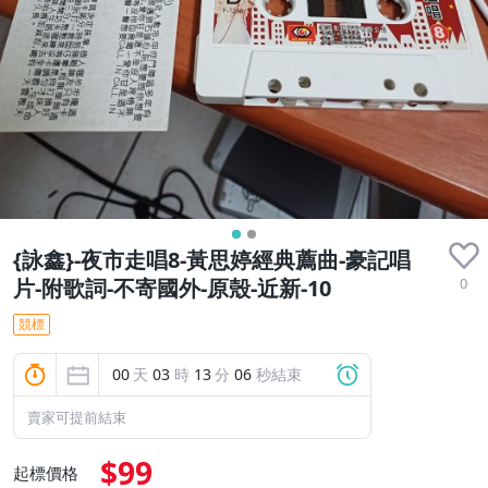
{詠鑫}-夜市走唱8-黃思婷經典薦曲-豪記唱
0
片-附歌詞-不寄國外-原殼-近新-10
競標
00
天
03
時
13
分
05
秒結束
賣家可提前結束
$99
起標價格