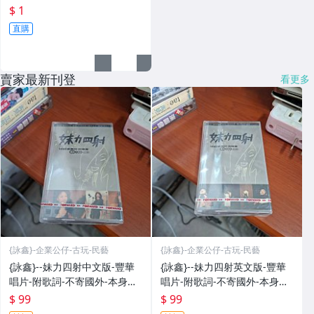
$ 1
直購
賣家最新刊登
看更多
{詠鑫}-企業公仔-古玩-民藝
{詠鑫}-企業公仔-古玩-民藝
{詠鑫}--妹力四射中文版-豐華
{詠鑫}--妹力四射英文版-豐華
唱片-附歌詞-不寄國外-本身是
唱片-附歌詞-不寄國外-本身是
上班族-非專職賣家-出貨時間
上班族-非專職賣家-出貨時間
$ 99
$ 99
較久-可以接受的朋友再請下
較久-可以接受的朋友再請下