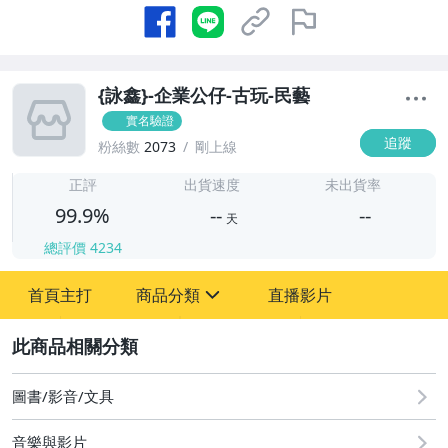
{詠鑫}-企業公仔-古玩-民藝
實名驗證
追蹤
粉絲數
2073
剛上線
-
-
正評
出貨速度
未出貨率
99.9%
--
--
天
總評價
4234
-
首頁主打
商品分類
直播影片
-
sign
圖書/影音/文具
2
古董、藝術與礦石
圖書/影音/文具
玩具、模型與公仔
音樂與影片