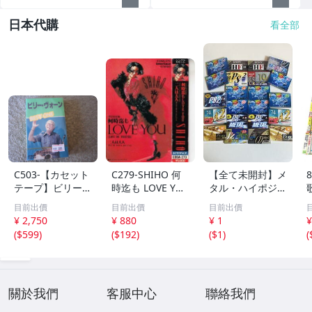
日本代購
看全部
C503-【カセット
C279-SHIHO 何
【全て未開封】メ
テープ】ビリー・
時迄も LOVE YO
タル・ハイポジ中
ヴォーン ベス
U ※歌詞アリ
心 カセットテー
目前出價
目前出價
目前出價
ト BEST ONE
プ大量まとめ 約
¥ 2,750
¥ 880
¥ 1
¥
全２０曲
1.7kg AXIA TDK
(
$599
)
(
$192
)
(
$1
)
(
SONY maxell 生
産終了モデル含む
現状品 1円スター
ト
關於我們
客服中心
聯絡我們