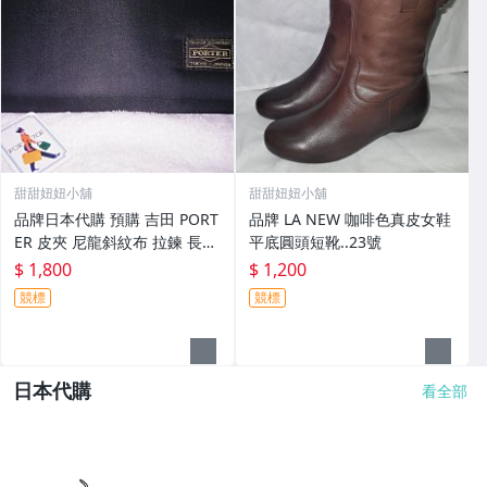
甜甜妞妞小舖
甜甜妞妞小舖
品牌日本代購 預購 吉田 PORT
品牌 LA NEW 咖啡色真皮女鞋
ER 皮夾 尼龍斜紋布 拉鍊 長夾
平底圓頭短靴..23號
黑色
$ 1,800
$ 1,200
競標
競標
日本代購
看全部