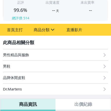
-
正評
出貨速度
未出貨率
99.6%
--
--
天
總評價
514
-
首頁主打
商品分類
直播影片
-
sign
嬰幼兒與孕婦
2
手機、配件與通訊
男性精品與服飾
玩具、模型與公仔
男鞋
居家、家具與園藝
品牌休閒皮鞋
男性精品與服飾
Dr.Martens
女裝與服飾配件
商品資訊
出價紀錄
手錶與飾品配件