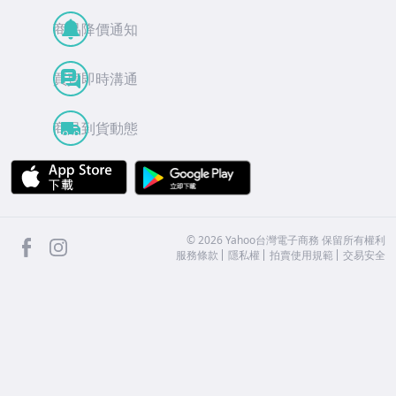
商品降價通知
買賣即時溝通
商品到貨動態
APP Store
Google Play
facebook
Instagram
©
2026
Yahoo台灣電子商務 保留所有權利
服務條款
隱私權
拍賣使用規範
交易安全