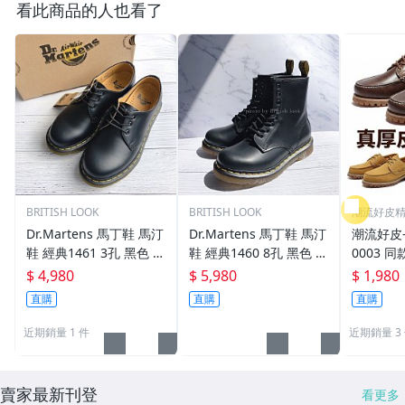
看此商品的人也看了
BRITISH LOOK
BRITISH LOOK
潮流好皮
Dr.Martens 馬丁鞋 馬汀
Dr.Martens 馬丁鞋 馬汀
潮流好皮-T
鞋 經典1461 3孔 黑色 硬
鞋 經典1460 8孔 黑色 硬
0003 
皮 【 BRITISH LOOK 】
皮【 BRITISH LOOK 】
帆船鞋 
$ 4,980
$ 5,980
$ 1,980
鞋清倉斷
直購
直購
直購
近期銷量 1 件
近期銷量 3
賣家最新刊登
看更多