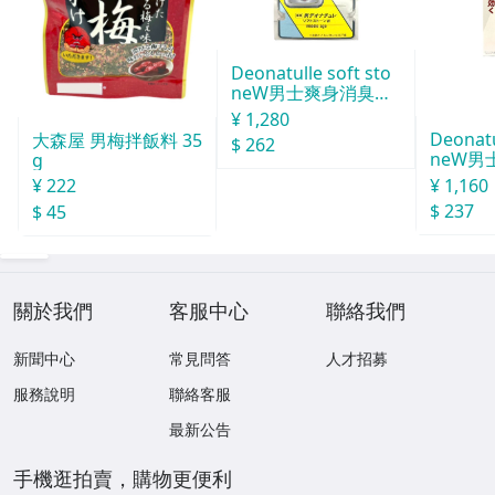
Deonatulle soft sto
neW男士爽身消臭止
汗石 中世紀 20g
¥ 1,280
Deonatu
大森屋 男梅拌飯料 35
$ 262
neW男
g
消臭石
¥ 1,160
¥ 222
$ 237
$ 45
關於我們
客服中心
聯絡我們
新聞中心
常見問答
人才招募
服務說明
聯絡客服
最新公告
手機逛拍賣，購物更便利