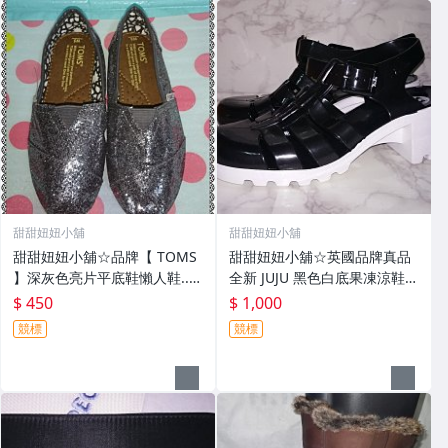
甜甜妞妞小舖
甜甜妞妞小舖
甜甜妞妞小舖☆品牌【 TOMS
甜甜妞妞小舖☆英國品牌真品
】深灰色亮片平底鞋懶人鞋..帆
全新 JUJU 黑色白底果凍涼鞋/
布鞋亮片女款休閒鞋
防水圓頭中跟涼鞋/法式QQ鞋
$ 450
$ 1,000
競標
競標