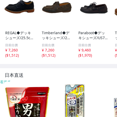
REGAL◆デッキ
Timberland◆デ
Paraboot◆デッ
シューズ/25.5c
ッキシューズ/26.
キシューズ/US7/
m//
5cm/BRW/レザ
BRW/レザー//
目前出價
目前出價
目前出價
ー/tb0a29yg93
ー
¥ 7,260
¥ 7,260
¥ 9,460
¥
1//
(
$1,512
)
(
$1,512
)
(
$1,970
)
(
日本直送
看更多