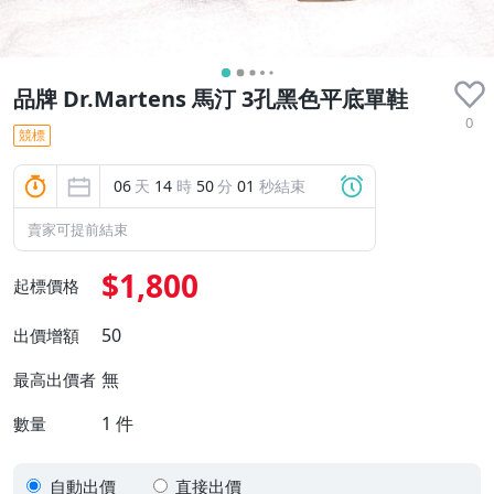
品牌 Dr.Martens 馬汀 3孔黑色平底單鞋
0
競標
06
天
14
時
50
分
00
秒結束
賣家可提前結束
$1,800
起標價格
50
出價增額
無
最高出價者
1
件
數量
自動出價
直接出價