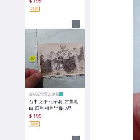
$ 199
競標
金成記懷舊文獻館
台中 太平 仙子洞 ,古董黑
白,照片,相片**稀少品
$ 199
競標