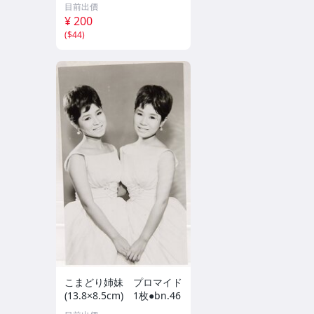
クスピリッツ 2026年8月3
目前出價
日号 ★セブンネット限定
¥ 200
特典★ ☆送料一律☆
(
$44
)
こまどり姉妹 プロマイド
(13.8×8.5cm) 1枚●bn.46