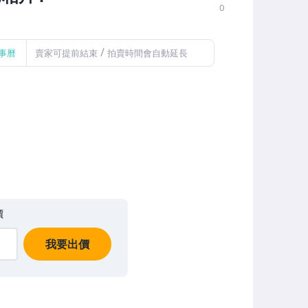
0
/
事曆
賣家可提前結束
拍賣時間會自動延長
價
我要出價