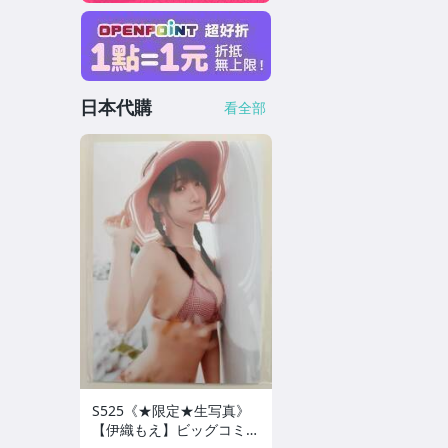
日本代購
看全部
S525《★限定★生写真》
【伊織もえ】ビッグコミッ