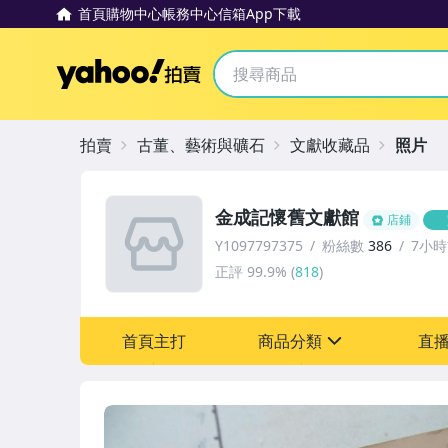
首頁
購物中心
帳務中心
信箱
App下載
Yahoo拍賣
拍賣
古董、藝術與礦石
文獻收藏品
照片
金成記懷舊文獻館
店鋪
Y1097797375
粉絲數
386
7小
正評
99.9%
(
818
)
首頁主打
商品分類
直
sign
其它