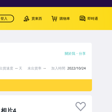
登入
賣東西
購物車
即時通
關於我
分享
出貨速度
--
天
未出貨率
--
加入時間
2022/10/24
,相片4