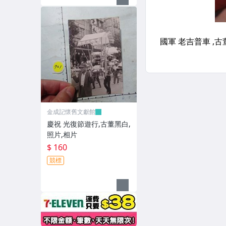
金成記懷舊文獻館
慶祝 光復節遊行,古董黑白,
照片,相片
$ 160
競標