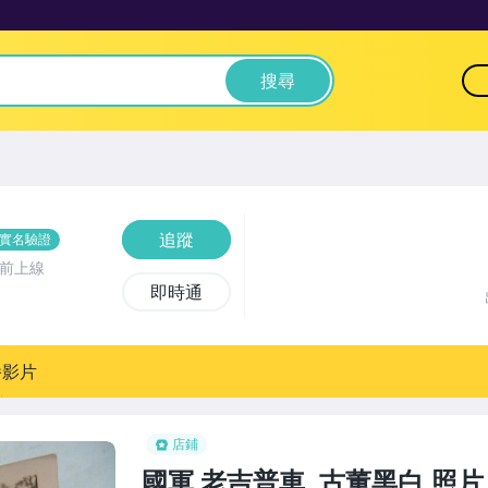
搜尋
追蹤
實名驗證
時前上線
即時通
播影片
店鋪
國軍 老吉普車 ,古董黑白,照片