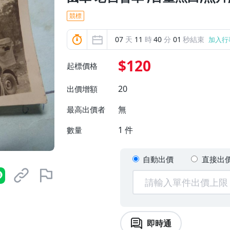
競標
07
天
11
時
40
分
00
秒結束
加入行
$120
起標價格
20
出價增額
無
最高出價者
1
件
數量
自動出價
直接出
即時通