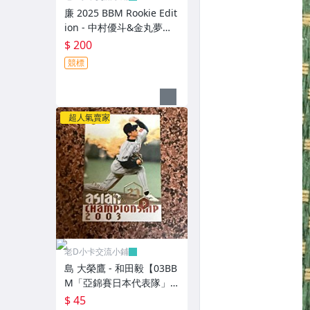
廉 2025 BBM Rookie Edit
ion - 中村優斗&金丸夢斗&
西川史礁& 宗山塁 ("日本
$ 200
代表隊"親密關係特卡，N
競標
O.CR1) RC新人卡
超人氣賣家
老D小卡交流小鋪
島 大榮鷹 - 和田毅【03BB
M「亞錦賽日本代表隊」
特卡，NO.AJ10】RC新人
$ 45