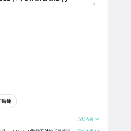
0
即時通