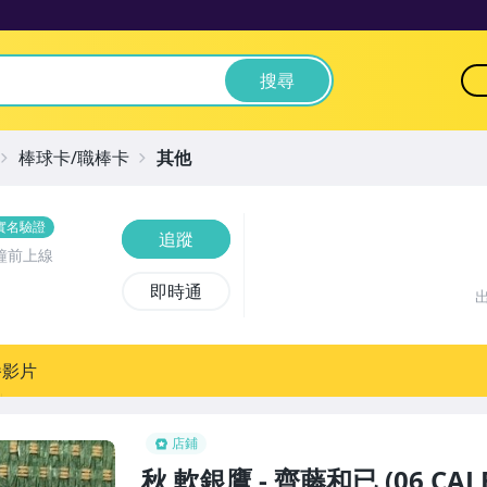
搜尋
棒球卡/職棒卡
其他
實名驗證
追蹤
鐘前上線
即時通
播影片
店鋪
秋 軟銀鷹 - 齊藤和已 (06 CA