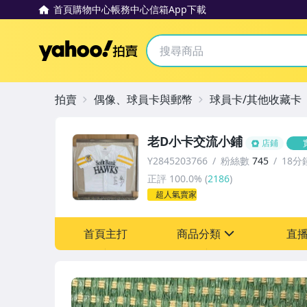
首頁
購物中心
帳務中心
信箱
App下載
Yahoo拍賣
拍賣
偶像、球員卡與郵幣
球員卡/其他收藏卡
老D小卡交流小鋪
店鋪
Y2845203766
粉絲數
745
18分
正評
100.0%
(
2186
)
超人氣賣家
首頁主打
商品分類
直
sign
其它