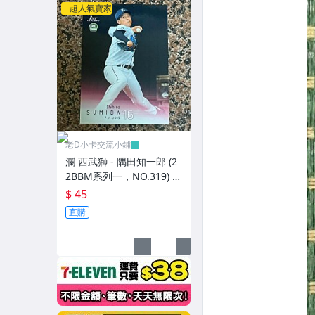
超人氣賣家
老D小卡交流小鋪
瀾 西武獅 - 隅田知一郎 (2
2BBM系列一，NO.319) R
C新人卡
$ 45
直購