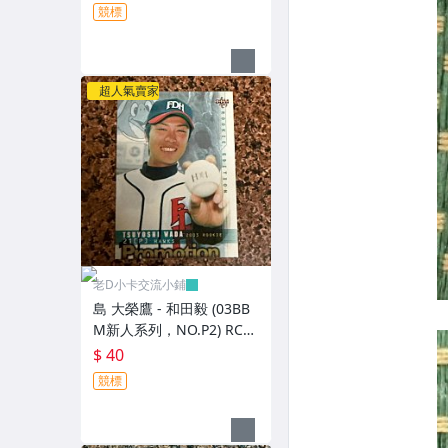
卡
競標
超人氣賣家
老D小卡交流小鋪
島 大榮鷹 - 和田毅 (03BB
M新人系列，NO.P2) RC新
人卡 宣傳卡
$ 40
競標