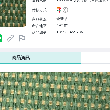
運費規則
7-ELEVEN取貨付款【單件運費$
$38】、宅配/貨運【單件運費$
付款方式
【單件運費$31、滿10件或消費
$60】
全新品
商品狀況
台中市
所在地區
101505459736
商品編號
7-ELEVEN 運費只要
38
元
不限金額、筆數，筆筆優惠無限次！
商品資訊