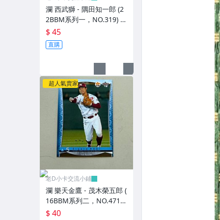
瀾 西武獅 - 隅田知一郎 (2
2BBM系列一，NO.319) R
C新人卡
$ 45
直購
超人氣賣家
老D小卡交流小鋪
瀾 樂天金鷹 - 茂木榮五郎 (
16BBM系列二，NO.471)
RC新人卡
$ 40