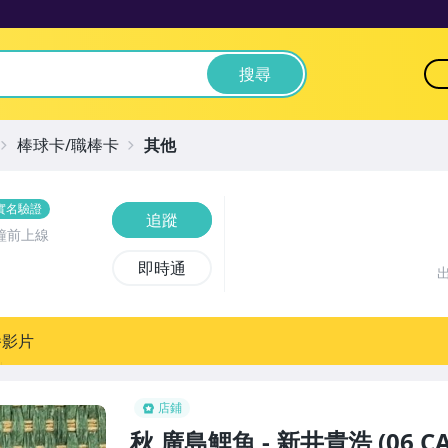
搜尋
棒球卡/職棒卡
其他
實名驗證
追蹤
鐘前上線
即時通
播影片
店鋪
秋 廣島鯉魚 - 新井貴浩 (06 C