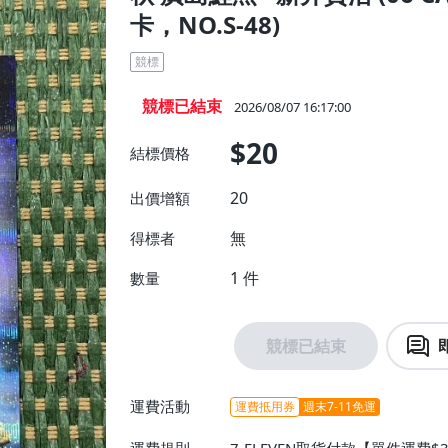
卡，NO.S-48)
競標
競標已結束
2026/08/07 16:17:00
$20
結標價格
20
出價增額
無
得標者
1
件
數量
競標已結束
運費活動
運費抵用券
週末7-11免運