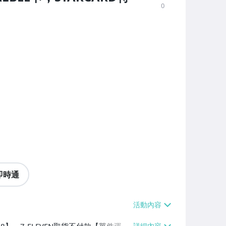
0
即時通