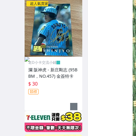
超人氣賣家
老D小卡交流小鋪
瀾 阪神虎 - 新庄剛志 (95B
BM，NO.457) 金簽特卡
$ 30
競標