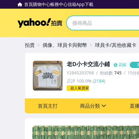
首頁
購物中心
帳務中心
信箱
App下載
Yahoo拍賣
拍賣
偶像、球員卡與郵幣
球員卡/其他收藏卡
老D小卡交流小鋪
店鋪
Y2845203766
粉絲數
745
15分
正評
100.0%
(
2184
)
超人氣賣家
首頁主打
商品分類
直
sign
其它