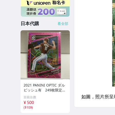
日本代購
看全部
2021 PANINI OPTIC ダル
ビッシュ有 249枚限定
シリアルカード パドレス
目前出價
¥ 500
(
$109
)