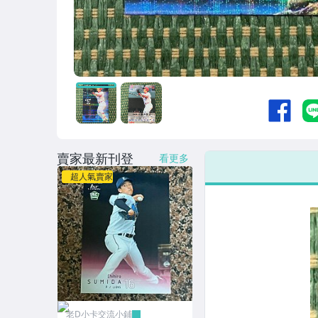
賣家最新刊登
看更多
超人氣賣家
老D小卡交流小鋪