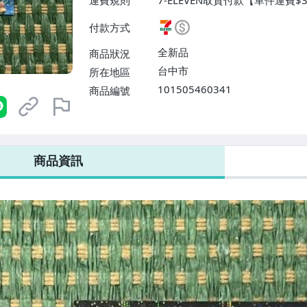
運費規則
7-ELEVEN取貨付款【單件運費$
$38】、宅配/貨運【單件運費$
付款方式
【單件運費$31、滿10件或消費
$60】
全新品
商品狀況
台中市
所在地區
101505460341
商品編號
7-ELEVEN 運費只要
38
元
不限金額、筆數，筆筆優惠無限次！
商品資訊