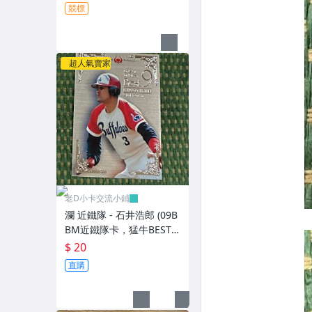
競標
超人氣賣家
老D小卡交流小鋪
瀾 近鐵隊 - 石井浩郎 (09B
BM近鐵隊卡，猛牛BEST 9
特卡，NO.B3) 狼主
$ 20
直購