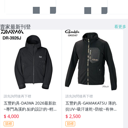
賣家最新刊登
看更多
請先詢問後再下標
請先詢問後再下標
五豐釣具-DAIWA 2026最新款
五豐釣具-GAMAKATSU 薄的.
~專門為溪釣.鮎釣設計的~輕
抗UV~吸汗速乾~防蚊~有伸縮
便.薄的短版防水雨衣DR-3926J
彈性付帽防曬外套 GM-3547
$ 4,000
$ 2,500
外套特價4000元
特價2000元
競標
競標