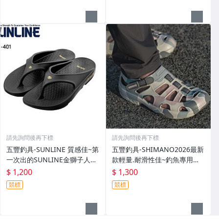
請先詢問後再下標
請先詢問後再下標
五豐釣具-SUNLINE 質感佳~第
五豐釣具-SHIMANO2026最新
一次出的SUNLINE金獅子人字
款輕量.耐滑性佳~釣魚專用布
夾腳拖鞋SUS-401特價1200元
希涼鞋 FS-091I特價1300元
$ 1,200
$ 1,300
競標
競標