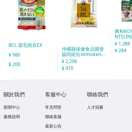
興和KO
NTELI
號
¥ 1,386
BCL 眉毛雨衣EX
沖繩縣保健食品開發
$ 284
協同組合okihoken琉
¥ 980
球酒豪傳說 15包入
¥ 2,296
$ 200
$ 470
關於我們
客服中心
聯絡我們
新聞中心
常見問答
人才招募
服務說明
聯絡客服
最新公告