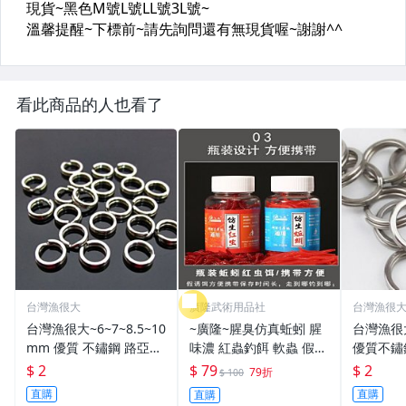
看此商品的人也看了
台灣漁很大
廣隆武術用品社
台灣漁很
台灣漁很大~6~7~8.5~10
~廣隆~腥臭仿真蚯蚓 腥
台灣漁很
mm 優質 不鏽鋼 路亞環
味濃 紅蟲釣餌 軟蟲 假蚯
優質不鏽
S型開口 扁平 打扁 打平
蚓 海魚餌 紅蟲 路亞餌
平 打扁 打平 路
$ 2
$ 79
$ 2
79折
$ 100
路亞 雙環 雙圈 強力
假餌 誘餌 仿生餌 擬餌
雙環 路亞環
直購
直購
直購
路亞軟餌
路亞環