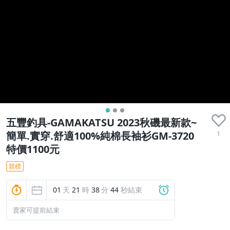
五豐釣具-GAMAKATSU 2023秋磯最新款~
1
簡單.實穿.舒適100%純棉長袖衫GM-3720
特價1100元
競標
01
天
21
時
38
分
43
秒結束
賣家可提前結束