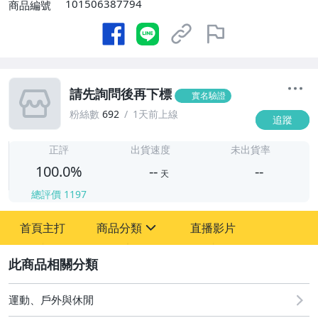
101506387794
商品編號
請先詢問後再下標
實名驗證
粉絲數
692
1天前上線
追蹤
-
-
正評
出貨速度
未出貨率
100.0%
--
--
天
總評價
1197
-
首頁主打
商品分類
直播影片
-
sign
運動、戶外與休閒
2
運動、戶外與休閒