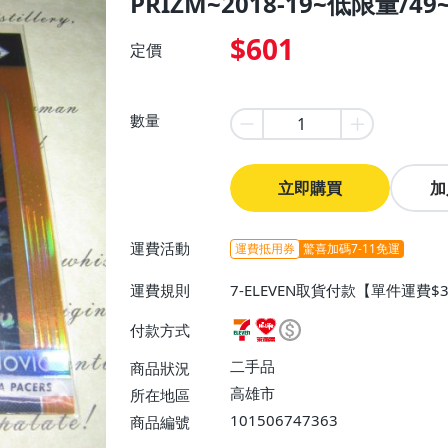
PRIZM~2018-19~低限量/49~
$601
定價
數量
立即購買
加
運費活動
運費抵用券
驚喜加碼7-11免運
運費規則
7-ELEVEN取貨付款【單件運費$
費】、7-ELEVEN取貨不付款
付款方式
運費$60、滿50件或消費滿$30
0、滿30件或消費滿$30000免
二手品
商品狀況
高雄市
所在地區
101506747363
商品編號