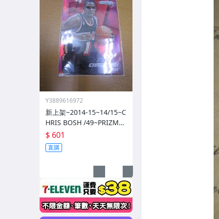
Y3889616972
新上架~2014-15~14/15~C
HRIS BOSH /49~PRIZM~S
ILVER~紅亮~低限量/49~1
$ 601
060114-1
直購