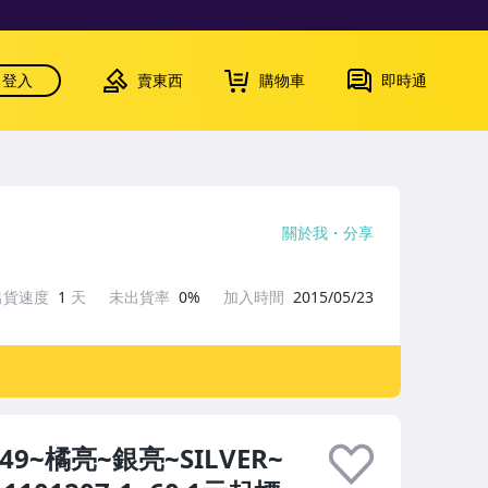
登入
賣東西
購物車
即時通
關於我
分享
出貨速度
1
天
未出貨率
0%
加入時間
2015/05/23
 /49~橘亮~銀亮~SILVER~