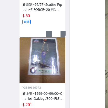
新賣家~96/97~Scottie Pip
pen~Z FORCE~20年以上
歷史~無限量~
$ 60
直購
Y3889616972
新上架~1999-00~99/00~C
harles Oakley /300~FLEE
R~~限量/300~1060114-1
$ 201