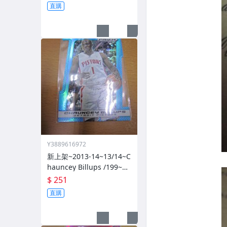
直購
Y3889616972
新上架~2013-14~13/14~C
hauncey Billups /199~PR
IZM~SILVER~藍亮~限量/1
$ 251
99~1060114-1
直購