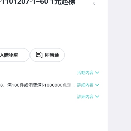
1101207-1~60 1元起標
0
入購物車
即時通
38、滿100件或消費滿$1000000免運
【單件運費$38】、萊爾富取貨付款【單件
0000免運費】、郵局掛號【單件運費$5
運費】