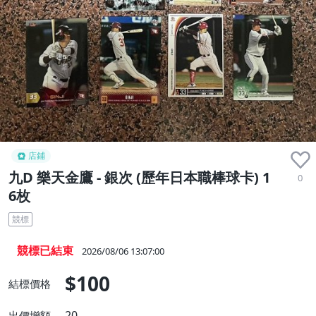
店鋪
九D 樂天金鷹 - 銀次 (歷年日本職棒球卡) 1
0
6枚
競標
競標已結束
2026/08/06 13:07:00
$100
結標價格
20
出價增額