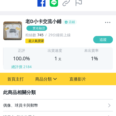
老D小卡交流小鋪
店鋪
實名驗證
粉絲數
745
29分鐘前上線
追蹤
1
超人氣賣家
正評
出貨速度
未出貨率
100.0%
1
1%
天
總評價
2184
首頁主打
商品分類
直播影片
sign
2
其它
偶像、球員卡與郵幣