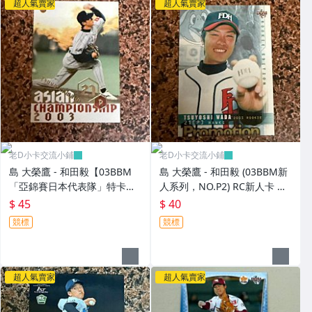
超人氣賣家
超人氣賣家
老D小卡交流小鋪
老D小卡交流小鋪
島 大榮鷹 - 和田毅【03BBM
島 大榮鷹 - 和田毅 (03BBM新
「亞錦賽日本代表隊」特卡，
人系列，NO.P2) RC新人卡 宣
NO.AJ10】RC新人卡
傳卡
$ 45
$ 40
競標
競標
超人氣賣家
超人氣賣家