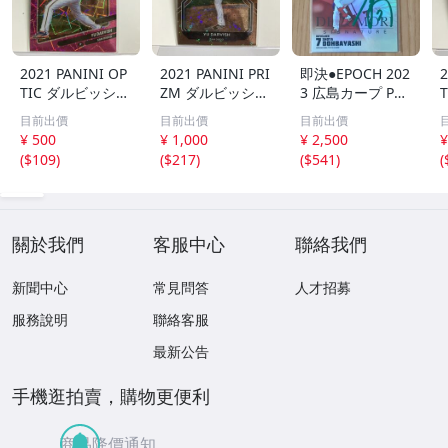
2021 PANINI OP
2021 PANINI PRI
即決●EPOCH 202
2
TIC ダルビッシュ
ZM ダルビッシュ
3 広島カープ PRE
有 249枚限定
有 40枚限定
MIER EDITION
目前出價
目前出價
目前出價
シリアルカード
シリアルカード
堂林翔太 /5枚限
¥ 500
¥ 1,000
¥ 2,500
¥
パドレス
パドレス
定 デコモリ緑箔
(
$109
)
(
$217
)
(
$541
)
(
サインカード #D
S-C05 エポック
關於我們
客服中心
聯絡我們
新聞中心
常見問答
人才招募
服務說明
聯絡客服
最新公告
手機逛拍賣，購物更便利
商品降價通知