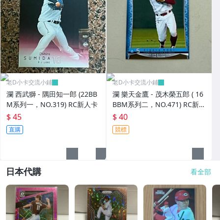
老D小卡交流小鋪
老D小卡交流小鋪
瀾 西武獅 - 隅田知一郎 (22BB
瀾 樂天金鷹 - 茂木榮五郎 ( 16
M系列一，NO.319) RC新人卡
BBM系列二，NO.471) RC新人
卡
$ 45
$ 40
直購
競標
日本代購
看全部