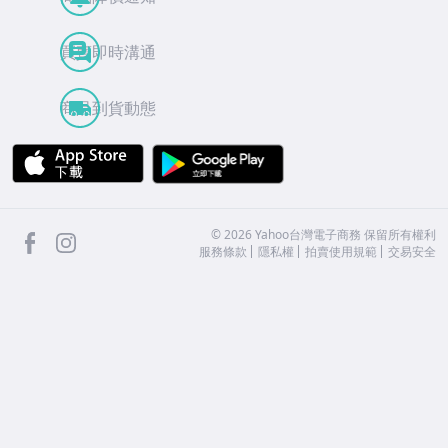
買賣即時溝通
商品到貨動態
APP Store
Google Play
facebook
Instagram
©
2026
Yahoo台灣電子商務 保留所有權利
服務條款
隱私權
拍賣使用規範
交易安全