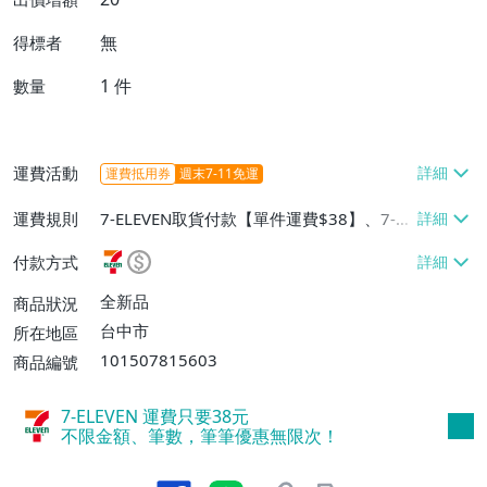
無
得標者
1
件
數量
運費活動
運費抵用券
週末7-11免運
運費規則
7-ELEVEN取貨付款【單件運費$38】、7-EL
EVEN取貨不付款【單件運費$38】、宅配/
付款方式
貨運【單件運費$60、消費滿$1000免運
費】、郵局掛號【單件運費$31、滿10件或
全新品
商品狀況
消費滿$700免運費】、低溫配送【單件運
台中市
所在地區
費$60】
101507815603
商品編號
7-ELEVEN 運費只要
38
元
不限金額、筆數，筆筆優惠無限次！