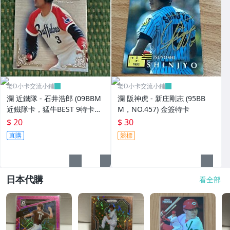
老D小卡交流小鋪
老D小卡交流小鋪
瀾 近鐵隊 - 石井浩郎 (09BBM
瀾 阪神虎 - 新庄剛志 (95BB
近鐵隊卡，猛牛BEST 9特卡，
M，NO.457) 金簽特卡
NO.B3) 狼主
$ 20
$ 30
直購
競標
日本代購
看全部