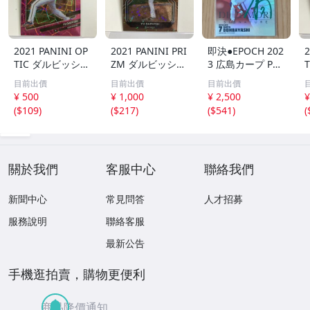
2021 PANINI OP
2021 PANINI PRI
即決●EPOCH 202
2
TIC ダルビッシュ
ZM ダルビッシュ
3 広島カープ PRE
有 249枚限定
有 40枚限定
MIER EDITION
目前出價
目前出價
目前出價
シリアルカード
シリアルカード
堂林翔太 /5枚限
¥ 500
¥ 1,000
¥ 2,500
¥
パドレス
パドレス
定 デコモリ緑箔
(
$109
)
(
$217
)
(
$541
)
(
サインカード #D
S-C05 エポック
關於我們
客服中心
聯絡我們
新聞中心
常見問答
人才招募
服務說明
聯絡客服
最新公告
手機逛拍賣，購物更便利
商品降價通知