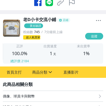
老D小卡交流小鋪
店鋪
實名驗證
粉絲數
745
7分鐘前上線
追蹤
1
超人氣賣家
正評
出貨速度
未出貨率
100.0%
1
1%
天
總評價
2184
首頁主打
商品分類
直播影片
sign
2
其它
偶像、球員卡與郵幣