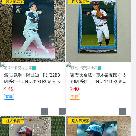
超人氣賣家
超人氣賣家
老D小卡交流小鋪
老D小卡交流小鋪
瀾 西武獅 - 隅田知一郎 (22BB
瀾 樂天金鷹 - 茂木榮五郎 ( 16
M系列一，NO.319) RC新人卡
BBM系列二，NO.471) RC新人
卡
$ 45
$ 40
直購
競標
超人氣賣家
超人氣賣家