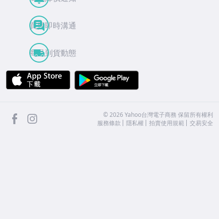
買賣即時溝通
商品到貨動態
APP Store
Google Play
facebook
Instagram
©
2026
Yahoo台灣電子商務 保留所有權利
服務條款
隱私權
拍賣使用規範
交易安全