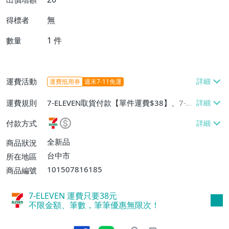
無
得標者
1
件
數量
運費活動
運費抵用券
週末7-11免運
運費規則
7-ELEVEN取貨付款【單件運費$38】、7-EL
EVEN取貨不付款【單件運費$38】、宅配/
付款方式
貨運【單件運費$60、消費滿$1000免運
費】、郵局掛號【單件運費$31、滿10件或
全新品
商品狀況
消費滿$700免運費】、低溫配送【單件運
台中市
所在地區
費$60】
101507816185
商品編號
7-ELEVEN 運費只要
38
元
不限金額、筆數，筆筆優惠無限次！