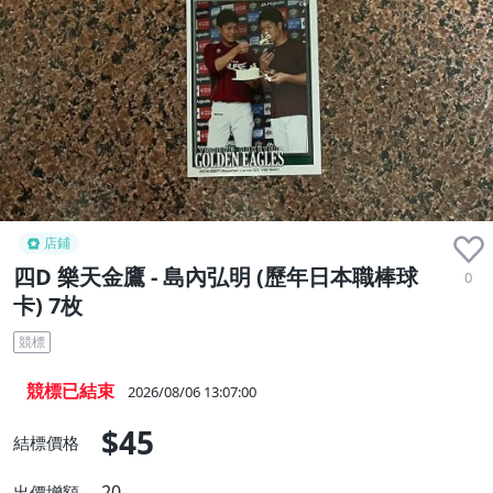
店鋪
四D 樂天金鷹 - 島內弘明 (歷年日本職棒球
0
卡) 7枚
競標
競標已結束
2026/08/06 13:07:00
$45
結標價格
20
出價增額