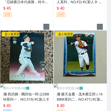
「亞錦賽日本代表隊」特卡，
人系列，NO.P2) RC新人卡 宣
NO.AJ10】RC新人卡
傳卡
$ 45
$ 40
競標
競標
超人氣賣家
超人氣賣家
老D小卡交流小鋪
老D小卡交流小鋪
瀾 西武獅 - 隅田知一郎 (22BB
瀾 樂天金鷹 - 茂木榮五郎 ( 16
M系列一，NO.319) RC新人卡
BBM系列二，NO.471) RC新人
卡
$ 45
$ 40