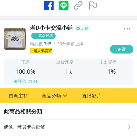
老D小卡交流小鋪
店鋪
實名驗證
粉絲數
745
50分鐘前上線
追蹤
1
超人氣賣家
正評
出貨速度
未出貨率
100.0%
1
1%
天
總評價
2184
首頁主打
商品分類
直播影片
sign
2
其它
偶像、球員卡與郵幣