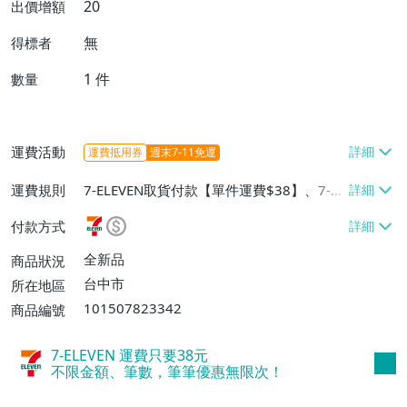
20
出價增額
無
得標者
1
件
數量
運費活動
運費抵用券
週末7-11免運
運費規則
7-ELEVEN取貨付款【單件運費$38】、7-EL
EVEN取貨不付款【單件運費$38】、宅配/
付款方式
貨運【單件運費$60、消費滿$1000免運
費】、郵局掛號【單件運費$31、滿10件或
全新品
商品狀況
消費滿$700免運費】、低溫配送【單件運
台中市
所在地區
費$60】
101507823342
商品編號
7-ELEVEN 運費只要
38
元
不限金額、筆數，筆筆優惠無限次！