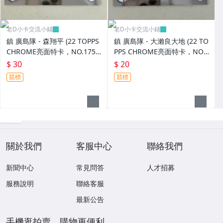
老D小卡交流小鋪
老D小卡交流小鋪
鎮 廣島隊 - 森翔平 (22 TOPPS
鎮 廣島隊 - 大瀨良大地 (22 TO
CHROME亮面特卡，NO.175)
PPS CHROME亮面特卡，NO.
RC新人卡
176)
$ 30
$ 20
競標
競標
關於我們
客服中心
聯絡我們
新聞中心
常見問答
人才招募
服務說明
聯絡客服
最新公告
手機逛拍賣，購物更便利