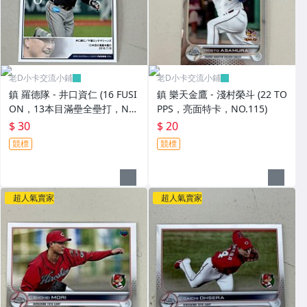
老D小卡交流小鋪
老D小卡交流小鋪
鎮 羅德隊 - 井口資仁 (16 FUSI
鎮 樂天金鷹 - 淺村榮斗 (22 TO
ON，13本目滿壘全壘打，NO.
PPS，亮面特卡，NO.115)
064) BBM活動卡，有鋼印
$ 30
$ 20
競標
競標
超人氣賣家
超人氣賣家