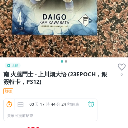
店鋪
南 火腿鬥士 - 上川畑大悟 (23EPOCH，銀
0
簽特卡，PS12)
競標
00
天
17
時
44
分
23
秒結束
賣家可提前結束