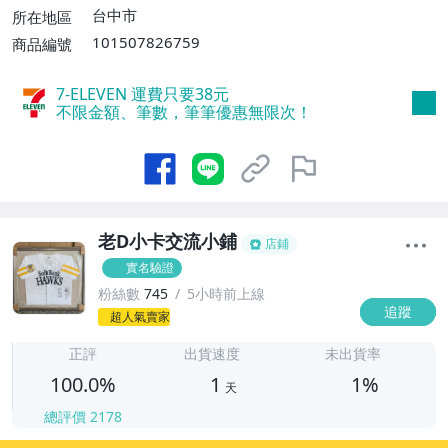
消費滿$700免運費】、低溫配送【單件運
台中市
所在地區
費$60】
101507826759
商品編號
7-ELEVEN 運費只要
38
元
不限金額、筆數，筆筆優惠無限次！
老D小卡交流小鋪
店鋪
實名驗證
粉絲數
745
5小時前上線
追蹤
1
超人氣賣家
正評
出貨速度
未出貨率
100.0%
1
1%
天
總評價
2178