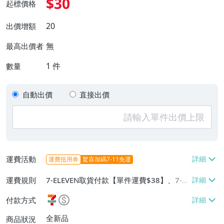
$30
起標價格
20
出價增額
無
最高出價者
1
件
數量
自動出價
直接出價
運費活動
運費抵用券
驚喜加碼7-11免運
運費規則
7-ELEVEN取貨付款【單件運費$38】、7-EL
EVEN取貨不付款【單件運費$38】、宅配/
付款方式
貨運【單件運費$60、消費滿$1000免運
費】、郵局掛號【單件運費$31、滿10件或
全新品
商品狀況