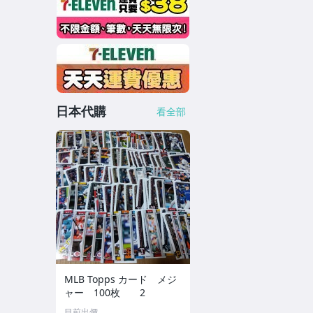
日本代購
看全部
MLB Topps カード メジ
ャー 100枚 2
目前出價