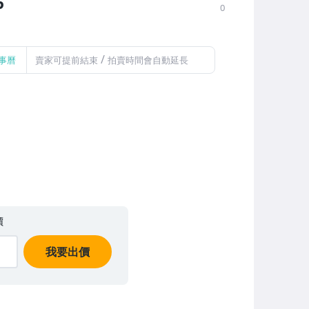
6
0
/
事曆
賣家可提前結束
拍賣時間會自動延長
價
我要出價