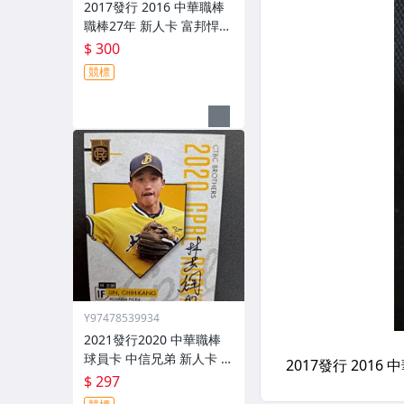
2017發行 2016 中華職棒
職棒27年 新人卡 富邦悍將
陳仕朋 親筆簽名卡 rc05
$ 300
競標
Y97478539934
2021發行2020 中華職棒
球員卡 中信兄弟 新人卡 林
志綱 親筆簽名卡 RC35
$ 297