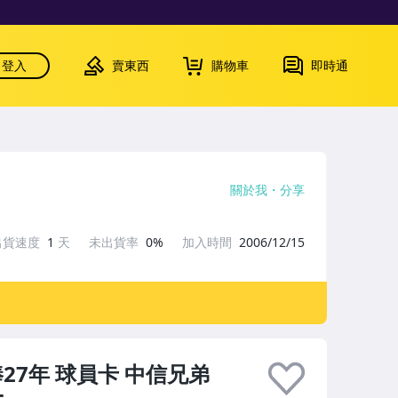
登入
賣東西
購物車
即時通
關於我
分享
出貨速度
1
天
未出貨率
0%
加入時間
2006/12/15
職棒27年 球員卡 中信兄弟