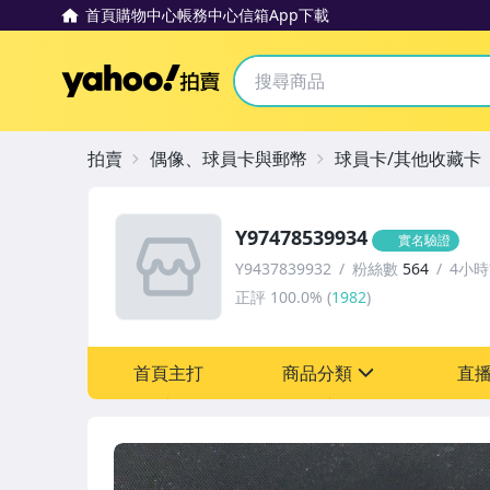
首頁
購物中心
帳務中心
信箱
App下載
Yahoo拍賣
拍賣
偶像、球員卡與郵幣
球員卡/其他收藏卡
Y97478539934
實名驗證
Y9437839932
粉絲數
564
4小
正評
100.0%
(
1982
)
首頁主打
商品分類
直
sign
偶像、球員卡與郵幣