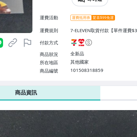
運費活動
運費抵用券
驚喜$99免運
運費規則
7-ELEVEN取貨付款【單件運費
0】、郵局掛號【單件運費$50、滿
付款方式
全新品
商品狀況
其他國家
所在地區
101508318859
商品編號
7-ELEVEN 運費只要
38
元
不限金額、筆數，筆筆優惠無限次！
商品資訊