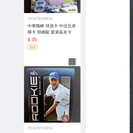
Y97478539934
中華職棒 球員卡 中信兄弟
隊卡 郭峰駿 親筆簽名卡
$ 35
競標
Y97478539934