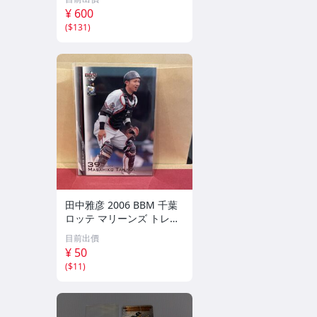
¥ 600
(
$131
)
田中雅彦 2006 BBM 千葉
ロッテ マリーンズ トレカ
プロ野球 カード M37 スポ
目前出價
ーツ アスリート トレーデ
¥ 50
ィングカード NPB
(
$11
)