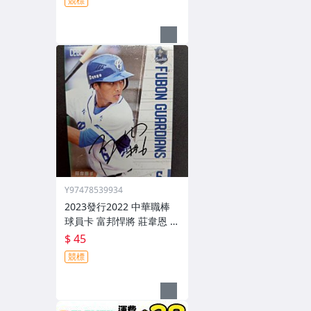
競標
Y97478539934
2023發行2022 中華職棒
球員卡 富邦悍將 莊韋恩 葉
子霆 親筆簽名卡 291
$ 45
競標