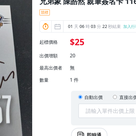
兄弟象 陳皓然 親筆簽名卡 11
競標
01
天
06
時
03
分
21
秒結束
加入行
$25
起標價格
20
出價增額
無
最高出價者
1
件
數量
自動出價
直接出
即時通