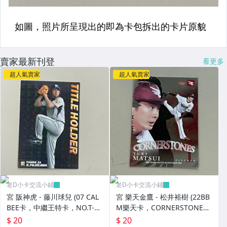
賣家最新刊登
看更多
超人氣賣家
超人氣賣家
老D小卡交流小鋪
老D小卡交流小鋪
宮 阪神虎 - 藤川球兒 (07 CAL
宮 樂天金鷹 - 松井裕樹 (22BB
BEE卡，中繼王特卡，NO.T-1
M樂天卡，CORNERSTONES
7)
特卡，NO.CS1)
$ 20
$ 20