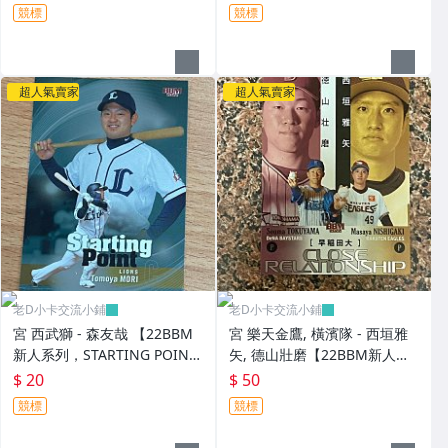
競標
競標
超人氣賣家
超人氣賣家
老D小卡交流小鋪
老D小卡交流小鋪
宮 西武獅 - 森友哉 【22BBM
宮 樂天金鷹, 橫濱隊 - 西垣雅
新人系列，STARTING POINT
矢, 德山壯磨【22BBM新人系
卡，NO.SP12】
列, 早稻田大學同學特卡】RC
$ 20
$ 50
新人卡 2枚
競標
競標