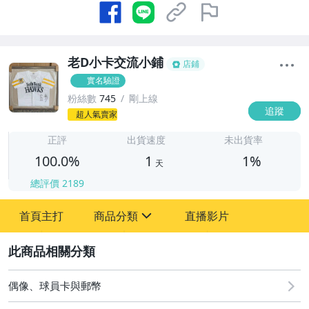
老D小卡交流小鋪
店鋪
實名驗證
粉絲數
745
剛上線
追蹤
1
超人氣賣家
正評
出貨速度
未出貨率
100.0%
1
1%
天
總評價
2189
首頁主打
商品分類
直播影片
sign
2
其它
偶像、球員卡與郵幣