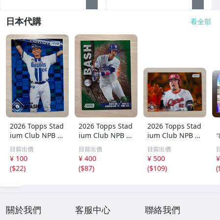
日本代購
看全部
2026 Topps Stad
2026 Topps Stad
2026 Topps Stad
ium Club NPB 林
ium Club NPB 上
ium Club NPB 広
琢真 横浜DeNAベ
林誠知 BASH 99
島東洋カープ 末
目前出價
目前出價
目前出價
イスターズ 150枚
シリ パラレルカ
包昇大 25枚限定
T
¥ 100
¥ 400
¥ 500
¥
限定 シリアルカ
ード 中日ドラゴ
パラレル
(
$22
)
(
$87
)
(
$109
)
(
ード
ンズ
J
k
關於我們
客服中心
聯絡我們