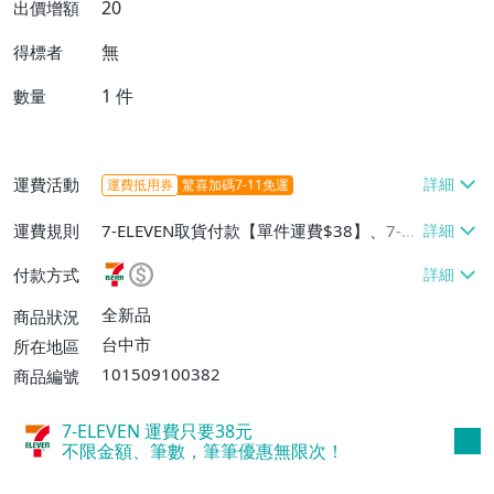
20
出價增額
無
得標者
1
件
數量
運費活動
運費抵用券
驚喜加碼7-11免運
運費規則
7-ELEVEN取貨付款【單件運費$38】、7-EL
EVEN取貨不付款【單件運費$38】、宅配/
付款方式
貨運【單件運費$60、消費滿$1000免運
費】、郵局掛號【單件運費$31、滿10件或
全新品
商品狀況
消費滿$700免運費】、低溫配送【單件運
台中市
所在地區
費$60】
101509100382
商品編號
7-ELEVEN 運費只要
38
元
不限金額、筆數，筆筆優惠無限次！