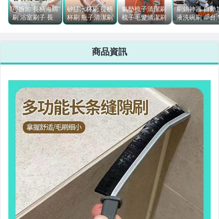
寵物用品與水族
可拆卸 長柄海綿
矽膠水杯刷 長柄
氣墊梳子清潔刷
刷鍋神器 自動
刷 浴室刷子 長
杯刷 瓶子清潔刷
梳子毛髮清潔刷
液洗碗刷 🌈台
汽機車精品百貨
柄海綿擦 顏色隨
矽膠杯刷 奶瓶刷
梳子清潔爪 梳子
出貨 長柄清潔
機 磁磚浴缸刷
清潔 洗梳子神器
廚房清潔刷 鍋
居家、家具與園藝
清潔刷 懶人清
商品資訊
刷
男性精品與服飾
女裝與服飾配件
手錶與飾品配件
女包精品與女鞋
家電與影音視聽