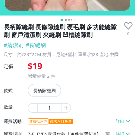
長柄隙縫刷 長條隙縫刷 硬毛刷 多功能縫隙
0
刷 窗戶清潔刷 夾縫刷 凹槽縫隙刷
#
清潔刷
#
窗縫刷
尺寸：約?23*2CM 材質：尼龍+塑料 重量:約28 產地:中國
$19
定價
累積銷量
2
件
款式
長柄隙縫刷
數量
運費活動
運費抵用券
週末7-11免運
運費規則
7-ELEVEN取貨付款【單件運費$38】、萊爾