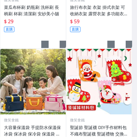
菜瓜布杯刷 奶瓶刷 洗杯刷 長
旅行布衣架 衣架 掛式衣架 可
柄刷 杯刷 清潔刷 安紗美小舖
收納衣架 露營衣架 多功能衣架
晾衣架 晾衣衣夾 布衣架 收納
$ 29
$ 59
掛架 安紗美小舖
直購
直購
微笑拿鐵
微笑拿鐵
大容量保溫袋 手提防水保溫保
聖誕節 聖誕襪 DIY手作材料包
冰袋 保冰袋 保冷袋 保溫袋 露
不織布聖誕襪 聖誕禮物 交換禮