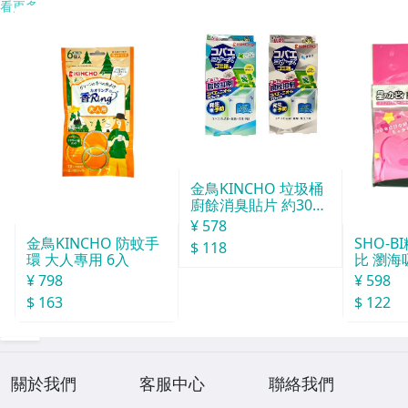
看更多
金鳥KINCHO 垃圾桶
廚餘消臭貼片 約30天
分
¥ 578
SHO-
金鳥KINCHO 防蚊手
$ 118
比 瀏海
環 大人專用 6入
¥ 598
¥ 798
$ 122
$ 163
關於我們
客服中心
聯絡我們