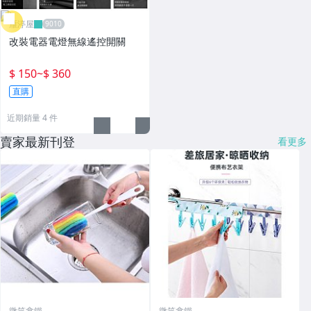
雁渟屋
改裝電器電燈無線遙控開關
$ 150
~
$ 360
直購
近期銷量 4 件
賣家最新刊登
看更多
微笑拿鐵
微笑拿鐵