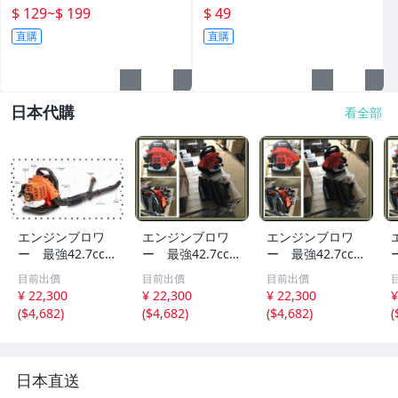
營保冰袋
物 耶誕節 DIY材料包
$ 129
~
$ 199
$ 49
直購
直購
日本代購
看全部
エンジンブロワ
エンジンブロワ
エンジンブロワ
ー 最強42.7cc
ー 最強42.7cc
ー 最強42.7cc
2サイクルエン
2サイクルエン
2サイクルエン
目前出價
目前出價
目前出價
ジンブロワー 落
ジンブロワー 落
ジンブロワー 落
¥ 22,300
¥ 22,300
¥ 22,300
¥
ち葉 枯葉 掃
ち葉 枯葉 掃
ち葉 枯葉 掃
(
$4,682
)
(
$4,682
)
(
$4,682
)
(
除機 2サイク
除機 2サイク
除機 2サイク
ル ハイパワー
ル ハイパワー
ル ハイパワー
大容量 新品 y
大容量 新品
大容量 新品
日本直送