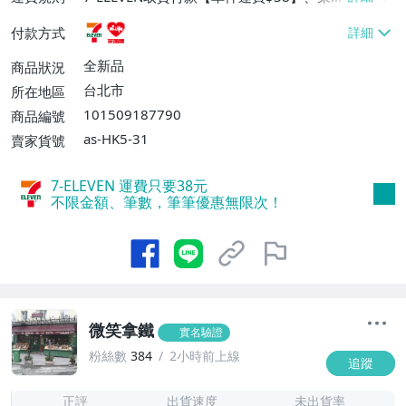
富取貨付款【單件運費$60】
付款方式
全新品
商品狀況
台北市
所在地區
101509187790
商品編號
as-HK5-31
賣家貨號
7-ELEVEN 運費只要
38
元
不限金額、筆數，筆筆優惠無限次！
微笑拿鐵
實名驗證
粉絲數
384
2小時前上線
追蹤
1
正評
出貨速度
未出貨率