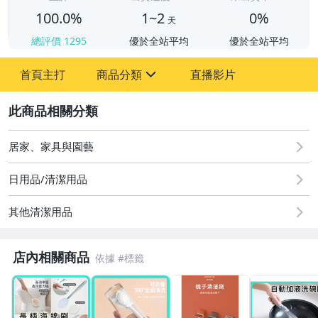
100.0%
1~2
0%
天
總評價
1295
優於全站平均
優於全站平均
首頁主打
商品分類
直播影片
sign
2
居家、家具與園藝
圖書/影音/文具
手機、配件與通訊
日用品/清潔用品
美容保養與彩妝
其他清潔用品
電腦、平板與周邊
店內相關商品
運動、戶外與休閒
嬰幼兒與孕婦