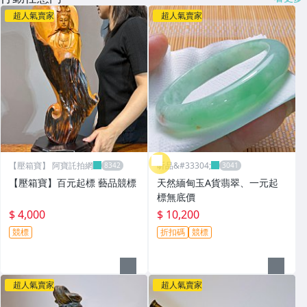
超人氣賣家
超人氣賣家
【壓箱寶】 阿寶託拍網
昕品&#33304;
【壓箱寶】百元起標 藝品競標
天然緬甸玉A貨翡翠、一元起
標無底價
$ 4,000
$ 10,200
競標
折扣碼
競標
超人氣賣家
超人氣賣家