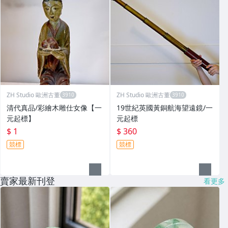
ZH Studio 歐洲古董
ZH Studio 歐洲古董
清代真品/彩繪木雕仕女像【一
19世紀英國黃銅航海望遠鏡/一
元起標】
元起標
$ 1
$ 360
競標
競標
賣家最新刊登
看更多