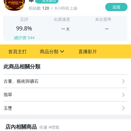
實名驗證
追蹤
粉絲數
120
8小時前上線
-
-
正評
出貨速度
未出貨率
99.8%
--
--
天
總評價
544
-
首頁主打
商品分類
直播影片
-
sign
古董、藝術與礦石
2
手錶與飾品配件
古董、藝術與礦石
翡翠
玉墜
店內相關商品