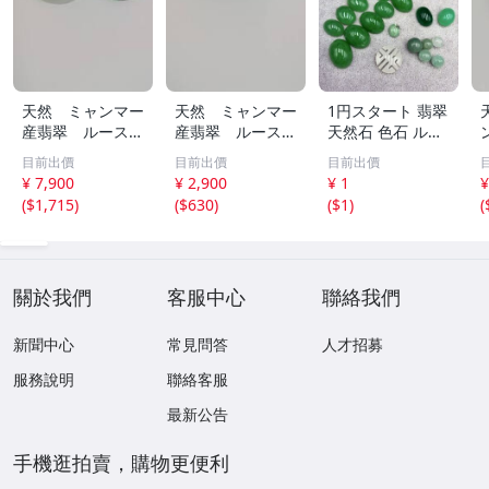
天然 ミャンマー
天然 ミャンマー
1円スタート 翡翠
産翡翠 ルース
産翡翠 ルース
天然石 色石 ルー
瓜 氷のように透
18ｘ12.8ｍ
ス まとめ 大量 ジ
目前出價
目前出價
目前出價
き通る 17ｘ8.5
ｍ 40.5ct と
ュエリー 宝石 総
¥ 7,900
¥ 2,900
¥ 1
¥
ｘ2.4ｍｍ 3.5ct
18.4ｘ13.3ｍｍ
重量約49.0g ヒス
(
$1,715
)
(
$630
)
(
$1
)
(
と 17.6ｘ11
43ct 注意事項
イ HE0806ろ
ｘ2.8ｍｍ 4.5ct
あり 260805
穴なし 260805
關於我們
客服中心
聯絡我們
新聞中心
常見問答
人才招募
服務說明
聯絡客服
最新公告
手機逛拍賣，購物更便利