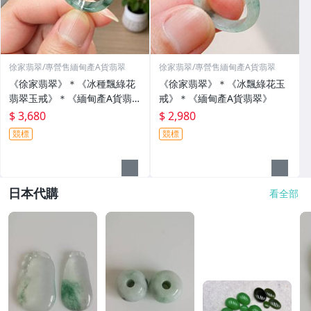
徐家翡翠/專營售緬甸產A貨翡翠
徐家翡翠/專營售緬甸產A貨翡翠
《徐家翡翠》＊《冰種飄綠花
《徐家翡翠》＊《冰飄綠花玉
翡翠玉戒》＊《緬甸產A貨翡
戒》＊《緬甸產A貨翡翠》
翠》
$ 3,680
$ 2,980
競標
競標
日本代購
看全部