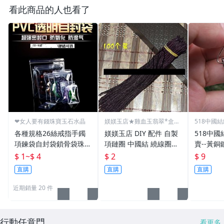
看此商品的人也看了
❤女人要有錢珠寶玉石水晶
媄媄玉店★雞血玉翡翠*盒子
518中國
繩子
賣
各種規格26絲戒指手鐲
媄媄玉店 DIY 配件 自製
518中國
項鍊袋自封袋鎖骨袋珠寶
項鏈圈 中國結 繞線圈掛
賣--黃
首飾品袋玉石玉器袋透明
繩 (咖紅黑)
頭--(小
$ 1
~
$ 4
$ 2
$ 9
封袋PVC軟膠袋礦石標本
墜 掛件
直購
直購
直購
袋密封袋封口袋
近期銷量 20 件
行動任意門
看更多