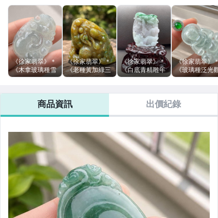
《徐家翡翠》＊
《徐家翡翠》＊
《徐家翡翠》＊
《徐家翡翠》
《木拿玻璃種雪
《老種黃加綠三
《白底青精雕年
《玻璃種泛光
花棉起瑩光龍如
彩精雕三角蟾
年有餘》＊《緬
音PT950真鑽
意》＊《緬甸產
蜍》＊《緬甸A
甸A貨翡翠》
嵌》＊《緬甸A
A貨翡翠》
貨翡翠》
貨翡翠》
商品資訊
出價紀錄