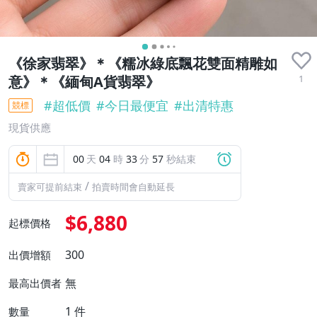
《徐家翡翠》＊《糯冰綠底飄花雙面精雕如
1
意》＊《緬甸A貨翡翠》
#
超低價
#
今日最便宜
#
出清特惠
競標
現貨供應
00
天
04
時
33
分
55
秒結束
/
賣家可提前結束
拍賣時間會自動延長
$6,880
起標價格
300
出價增額
無
最高出價者
1
件
數量