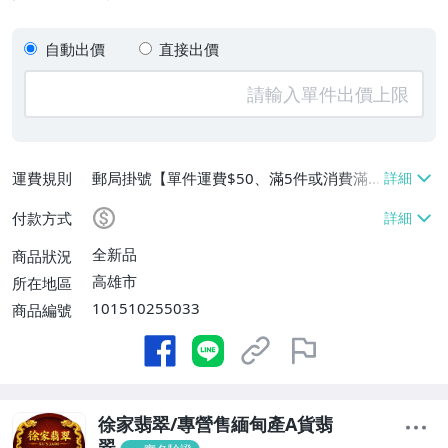
自動出價
直接出價
運費規則
郵局掛號【單件運費$50、滿5件或消費滿
$10000免運費】、面交/自取/不寄送【免
付款方式
運費】
全新品
商品狀況
高雄市
所在地區
101510255033
商品編號
徐家翡翠/專營售緬甸產A貨翡
翠