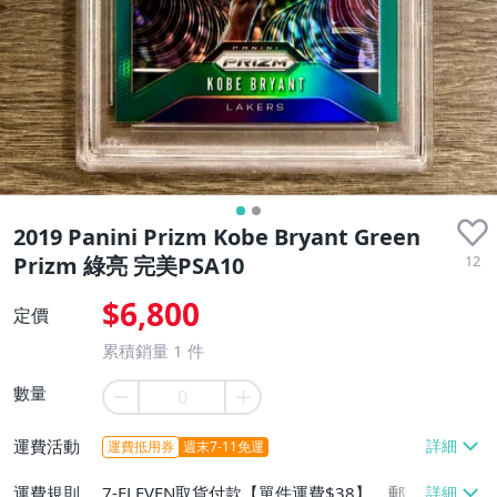
2019 Panini Prizm Kobe Bryant Green
12
Prizm 綠亮 完美PSA10
$6,800
定價
累積銷量
1
件
數量
運費活動
運費抵用券
週末7-11免運
運費規則
7-ELEVEN取貨付款【單件運費$38】、郵局