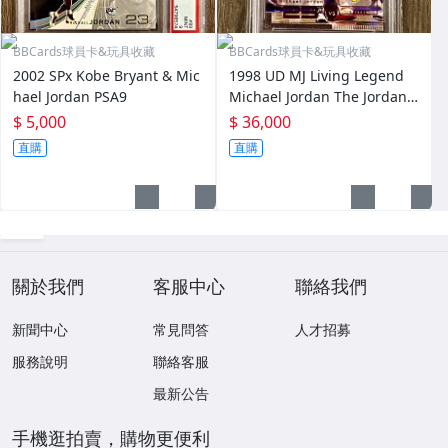
BBCards球員卡&玩具收藏
BBCards球員卡&玩具收藏
2002 SPx Kobe Bryant & Mic
1998 UD MJ Living Legend
hael Jordan PSA9
Michael Jordan The Jordan F
iles Kobe Bryant 經典同框 PS
$ 5,000
$ 36,000
A9
直購
直購
關於我們
客服中心
聯絡我們
新聞中心
常見問答
人才招募
服務說明
聯絡客服
最新公告
手機逛拍賣，購物更便利