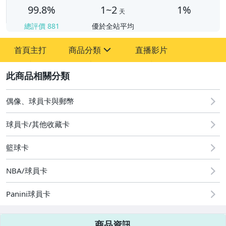
99.8%
1~2
1%
天
總評價
881
優於全站平均
首頁主打
商品分類
直播影片
sign
2
圖書/影音/文具
玩具、模型與公仔
偶像、球員卡與郵幣
偶像、球員卡與郵幣
球員卡/其他收藏卡
籃球卡
NBA/球員卡
Panini球員卡
商品資訊