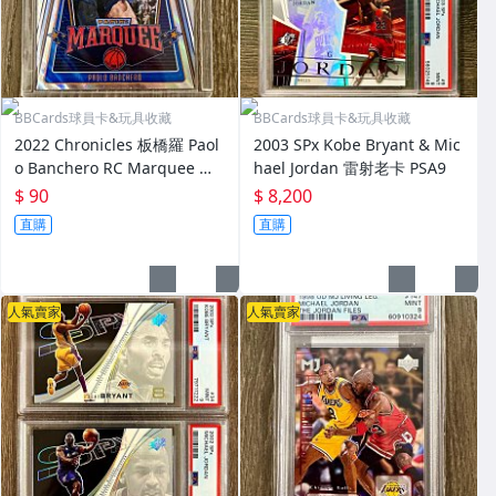
BBCards球員卡&玩具收藏
BBCards球員卡&玩具收藏
2022 Chronicles 板橋羅 Paol
2003 SPx Kobe Bryant & Mic
o Banchero RC Marquee 銀
hael Jordan 雷射老卡 PSA9
亮新人卡
$ 90
$ 8,200
直購
直購
人氣賣家
人氣賣家