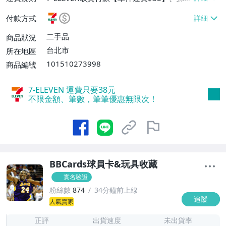
掛號【單件運費$70】
付款方式
二手品
商品狀況
台北市
所在地區
101510273998
商品編號
7-ELEVEN 運費只要
38
元
不限金額、筆數，筆筆優惠無限次！
BBCards球員卡&玩具收藏
實名驗證
粉絲數
874
34分鐘前上線
追蹤
1
人氣賣家
正評
出貨速度
未出貨率