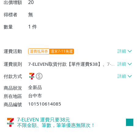
20
出價增額
無
得標者
1
件
數量
運費活動
運費抵用券
週末7-11免運
運費規則
7-ELEVEN取貨付款【單件運費$38】、7-EL
EVEN取貨不付款【單件運費$38】、宅配/
付款方式
貨運【單件運費$60、消費滿$1000免運
費】、郵局掛號【單件運費$31、滿10件或
全新品
商品狀況
消費滿$700免運費】、低溫配送【單件運
台中市
所在地區
費$60】
101510614085
商品編號
7-ELEVEN 運費只要
38
元
不限金額、筆數，筆筆優惠無限次！