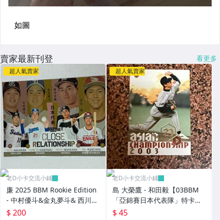
賣家最新刊登
看更多
超人氣賣家
超人氣賣家
老D小卡交流小鋪
老D小卡交流小鋪
廉 2025 BBM Rookie Edition
島 大榮鷹 - 和田毅【03BBM
- 中村優斗&金丸夢斗& 西川史
「亞錦賽日本代表隊」特卡，
礁& 宗山塁 ("日本代表隊"親密
NO.AJ10】RC新人卡
$ 200
$ 45