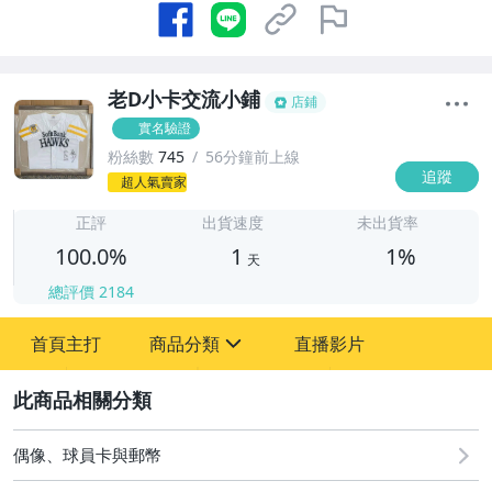
老D小卡交流小鋪
店鋪
實名驗證
粉絲數
745
56分鐘前上線
追蹤
1
超人氣賣家
正評
出貨速度
未出貨率
100.0%
1
1%
天
總評價
2184
首頁主打
商品分類
直播影片
sign
2
其它
偶像、球員卡與郵幣