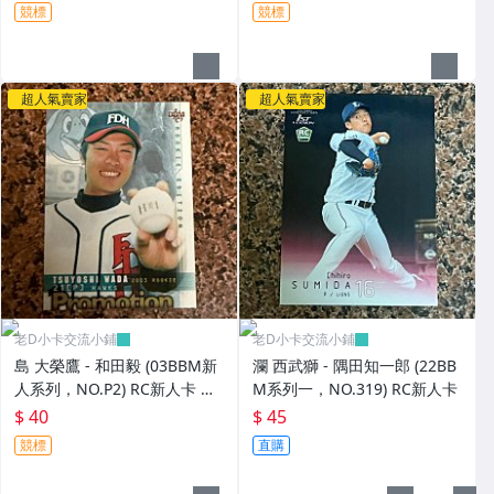
關係特卡，NO.CR1) RC新人卡
競標
競標
超人氣賣家
超人氣賣家
老D小卡交流小鋪
老D小卡交流小鋪
島 大榮鷹 - 和田毅 (03BBM新
瀾 西武獅 - 隅田知一郎 (22BB
人系列，NO.P2) RC新人卡 宣
M系列一，NO.319) RC新人卡
傳卡
$ 40
$ 45
競標
直購