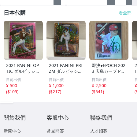
日本代購
看全部
2021 PANINI OP
2021 PANINI PRI
即決●EPOCH 202
2
TIC ダルビッシュ
ZM ダルビッシュ
3 広島カープ PRE
有 249枚限定
有 40枚限定
MIER EDITION
目前出價
目前出價
目前出價
シリアルカード
シリアルカード
堂林翔太 /5枚限
¥ 500
¥ 1,000
¥ 2,500
¥
パドレス
パドレス
定 デコモリ緑箔
(
$109
)
(
$217
)
(
$541
)
(
サインカード #D
S-C05 エポック
關於我們
客服中心
聯絡我們
新聞中心
常見問答
人才招募