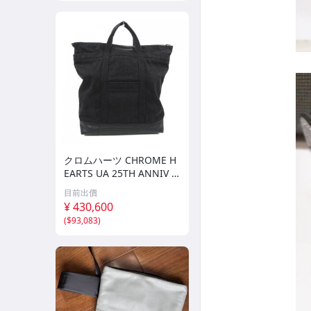
クロムハーツ CHROME H
EARTS UA 25TH ANNIV T
OTE 2232 304 0025 0900
目前出價
BAG
¥ 430,600
(
$93,083
)