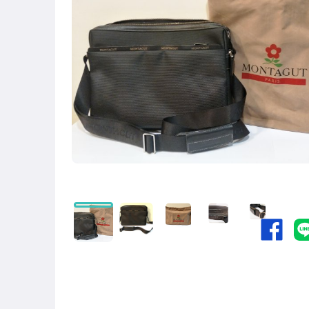
圖書/影音/文具
古董、藝術與礦石
手機、配件與通訊
美容保養與彩妝
電腦、平板與周邊
相機、攝影與周邊
運動、戶外與休閒
嬰幼兒與孕婦
原創設計良品
居家、家具與園藝
玩具、模型與公仔