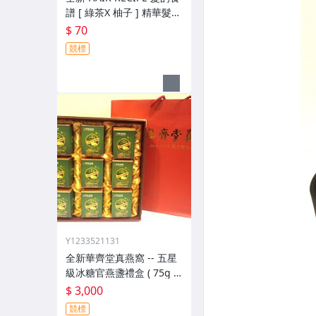
譜 [ 綠茶X 柚子 ] 精華髮膜
12 ml X 2 個試用體驗組
$ 70
競標
Y1233521131
全新華齊堂真燕窩 -- 五星
級冰糖官燕盞禮盒 ( 75g *
9入 )
$ 3,000
競標