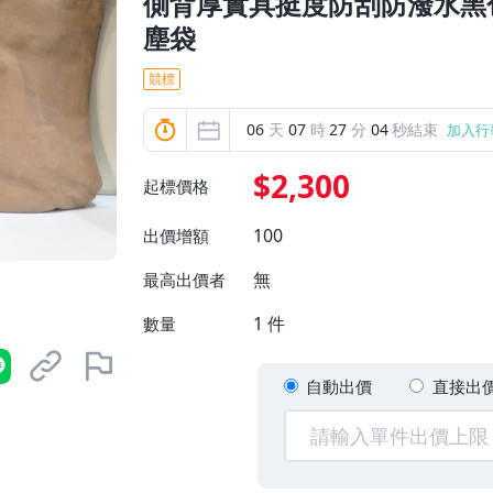
側背厚實具挺度防刮防潑水黑
塵袋
競標
06
天
07
時
27
分
02
秒結束
加入行
$2,300
起標價格
100
出價增額
無
最高出價者
1
件
數量
自動出價
直接出