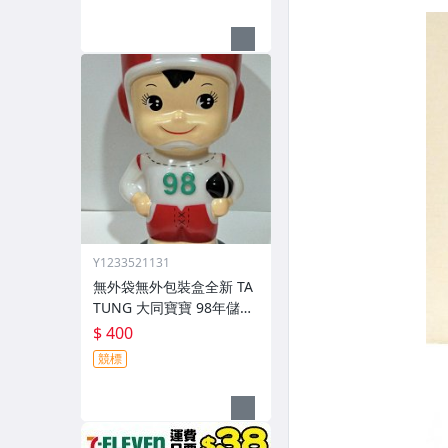
Y1233521131
無外袋無外包裝盒全新 TA
TUNG 大同寶寶 98年儲蓄
筒塑膠 PVC / ABS 材質 ST
$ 400
安全玩具存錢筒撲滿公仔
競標