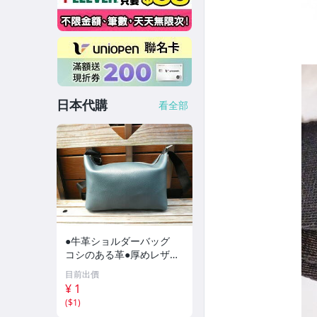
日本代購
看全部
●牛革ショルダーバッグ
コシのある革●厚めレザー
バッグ シュリンク●ハン
目前出價
ドメイドBAG ちょっとし
¥ 1
たお出かけに便利な小サイ
(
$1
)
ズ●717