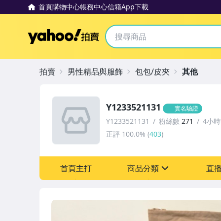
首頁
購物中心
帳務中心
信箱
App下載
Yahoo拍賣
拍賣
男性精品與服飾
包包/皮夾
其他
Y1233521131
實名驗證
Y1233521131
粉絲數
271
4小
正評
100.0%
(
403
)
首頁主打
商品分類
直
sign