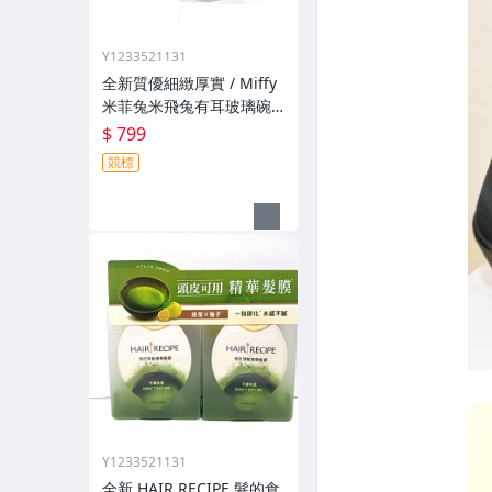
Y1233521131
全新質優細緻厚實 / Miffy
米菲兔米飛兔有耳玻璃碗
大口徑深碗玻璃杯馬克杯
$ 799
@ Mercis bv 雙層厚實碗
競標
底 [ 附硬質透明外盒 ]
Y1233521131
全新 HAIR RECIPE 髮的食