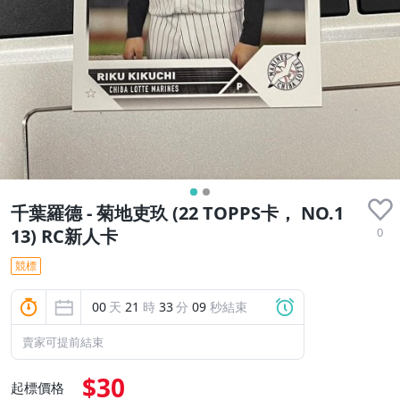
千葉羅德 - 菊地吏玖 (22 TOPPS卡， NO.1
0
13) RC新人卡
競標
00
天
21
時
33
分
09
秒結束
賣家可提前結束
$30
起標價格