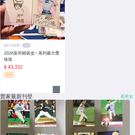
JAY SHOP✨
2026富邦精裝盒✨系列最大獎
珠珠
$ 43,332
競標
賣家最新刊登
看更多