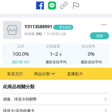
Y3113588991
實名驗證
粉絲數
342
5小時前上線
追蹤
1
正評
出貨速度
未出貨率
100.0%
1~2
0%
天
總評價
565
優於全站平均
優於全站平均
首頁主打
商品分類
直播影片
sign
2
圖書/影音/文具
偶像、球員卡與郵幣
偶像、球員卡與郵幣
運動、戶外與休閒
球員卡/其他收藏卡