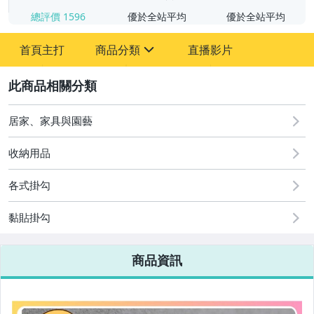
總評價
1596
優於全站平均
優於全站平均
首頁主打
商品分類
直播影片
sign
2
居家、家具與園藝
圖書/影音/文具
手機、配件與通訊
收納用品
美容保養與彩妝
各式掛勾
電腦、平板與周邊
黏貼掛勾
運動、戶外與休閒
商品資訊
嬰幼兒與孕婦
汽機車精品百貨