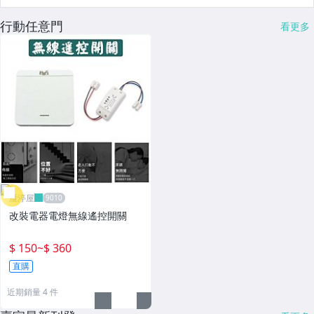
行動任意門
看更多
雁渟屋
改裝電器電燈無線遙控開關
$ 150
~
$ 360
直購
近期銷量 4 件