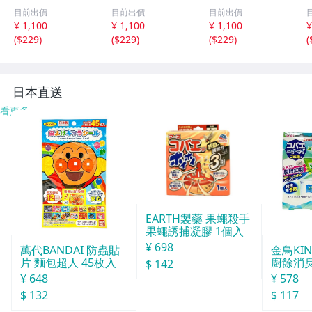
ジュエリー Tears
アベンチュリン T
アベンチュリン T
目前出價
目前出價
目前出價
サンキャッチャー
inker Bell 妖精の
inker Bell 妖精の
¥ 1,100
¥ 1,100
¥ 1,100
¥
パワーストーン
サンキャッチャー
サンキャッチャー
(
$229
)
(
$229
)
(
$229
)
(
アクセサリー イ
パワーストーン
パワーストーン
ンテリア SN1-19
アクセサリー イ
アクセサリー イ
-6
ンテリア SN1-13
ンテリア SN1-13
S
-3
-2
日本直送
看更多
EARTH製藥 果蠅殺手
果蠅誘捕凝膠 1個入
¥ 698
萬代BANDAI 防蟲貼
金鳥KI
片 麵包超人 45枚入
廚餘消臭
$ 142
分
¥ 648
¥ 578
$ 132
$ 117