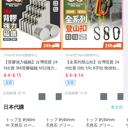
SmartChoice購物中心
SmartChoice購物中心
【背膠強力磁鐵】台灣現貨 24
【全系列登山扣】台灣現貨 24
H出貨 3M背膠磁鐵 N52強力
H出貨 D扣 S勾 8字扣 快掛扣
磁鐵 雙面膠磁鐵 貼片磁鐵 磁
鑰匙扣 背包露營扣環 背包露營
$ 4
~
$ 15
$ 4
~
$ 14
鐵貼 強磁 磁鐵片 長方形磁鐵
掛勾 露營背包配件 扣環組【A
直購
直購
【A0305】
0304】
近期銷量 26 件
近期銷量 10 件
日本代購
看全部
トップ玉 約40m
トップ 約40mm
トップ 約30mm
m 天然石 ローズ
天然石 グリーン
天然石 グリーン