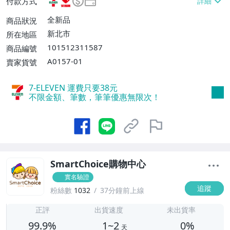
付款方式
費$60、消費滿$699免運費】、宅配/貨運
【單件運費$100、消費滿$1999免運
全新品
商品狀況
費】、郵局掛號【單件運費$100、消費滿
新北市
所在地區
$1999免運費】、離島配送【單件運費$20
101512311587
商品編號
0】、面交/自取/不寄送【免運費】
A0157-01
賣家貨號
7-ELEVEN 運費只要
38
元
不限金額、筆數，筆筆優惠無限次！
SmartChoice購物中心
實名驗證
追蹤
粉絲數
1032
37分鐘前上線
1
正評
出貨速度
未出貨率
99.9%
1~2
0%
天