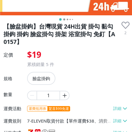
【臉盆掛鉤】台灣現貨 24H出貨 掛勾 黏勾
2
掛鉤 掛鈎 臉盆掛勾 掛架 浴室掛勾 免釘【A
0157】
$19
定價
累積銷量
5
件
規格
臉盆掛鉤
數量
運費活動
運費抵用券
驚喜$99免運
運費規則
7-ELEVEN取貨付款【單件運費$38、消費滿
$699免運費】、萊爾富取貨付款【單件運