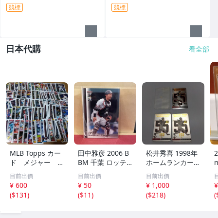
競標
競標
日本代購
看全部
MLB Topps カー
田中雅彦 2006 B
松井秀喜 1998年
2
ド メジャー 1
BM 千葉 ロッテ
ホームランカード
00枚 2
マリーンズ トレ
150号 記念カード
m
目前出價
目前出價
目前出價
カ プロ野球 カー
3枚セット 読売ジ
h
¥ 600
¥ 50
¥ 1,000
¥
ド M37 スポーツ
ャイアンツ 日本
(
$131
)
(
$11
)
(
$218
)
(
アスリート トレ
テレビ 劇空間プ
ーディングカード
ロ野球
NPB