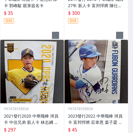
卡 郭峰駿 親筆簽名卡
27年 新人卡 富邦悍將 陳仕朋
親筆簽名卡 rc05
$ 35
$ 300
競標
競標
Y97478539934
Y97478539934
2021發行2020 中華職棒 球員
2023發行2022 中華職棒 球員
卡 中信兄弟 新人卡 林志綱 親
卡 富邦悍將 莊韋恩 葉子霆 親
筆簽名卡 RC35
筆簽名卡 291
$ 297
$ 45