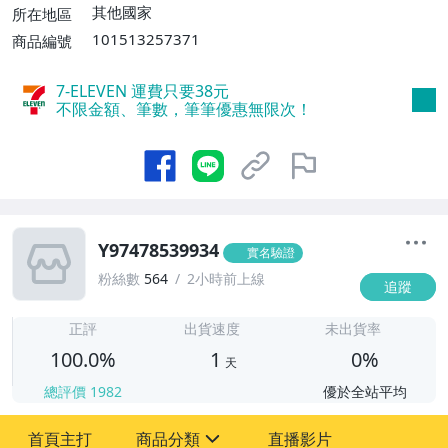
其他國家
所在地區
101513257371
商品編號
7-ELEVEN 運費只要
38
元
不限金額、筆數，筆筆優惠無限次！
Y97478539934
實名驗證
粉絲數
564
2小時前上線
追蹤
1
正評
出貨速度
未出貨率
100.0%
1
0%
天
總評價
1982
優於全站平均
首頁主打
商品分類
直播影片