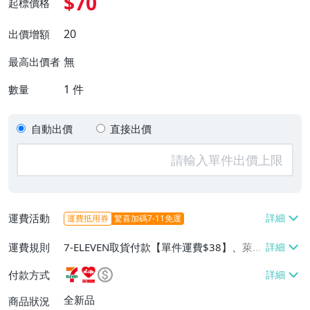
$70
起標價格
20
出價增額
無
最高出價者
1
件
數量
自動出價
直接出價
運費活動
運費抵用券
驚喜加碼7-11免運
運費規則
7-ELEVEN取貨付款【單件運費$38】、萊爾
富取貨付款【單件運費$60】、郵局掛號
付款方式
【單件運費$50、滿100件或消費滿$10000
免運費】
全新品
商品狀況