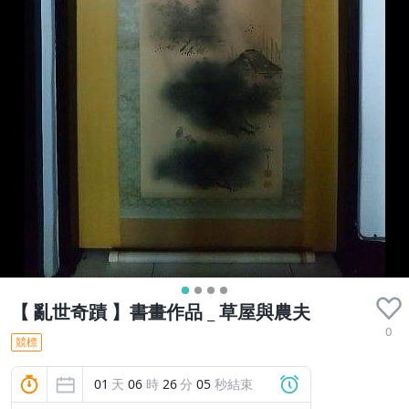
【 亂世奇蹟 】書畫作品 _ 草屋與農夫
0
競標
01
天
06
時
26
分
05
秒結束