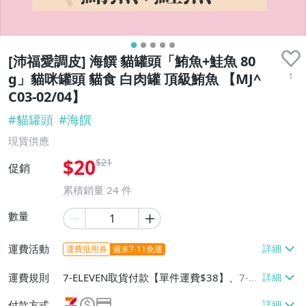
[沛福愛調皮] 海饌 貓罐頭「鮪魚+鮭魚 80
1
g」貓咪罐頭 貓食 白肉罐 頂級鮪魚 【MJ^
C03-02/04】
#
貓罐頭
#
海饌
現貨供應
$20
$21
促銷
累積銷量
24
件
數量
運費活動
運費抵用券
週末7-11免運
運費規則
7-ELEVEN取貨付款【單件運費$38】、7-EL
EVEN取貨不付款【單件運費$38】、宅配/
付款方式