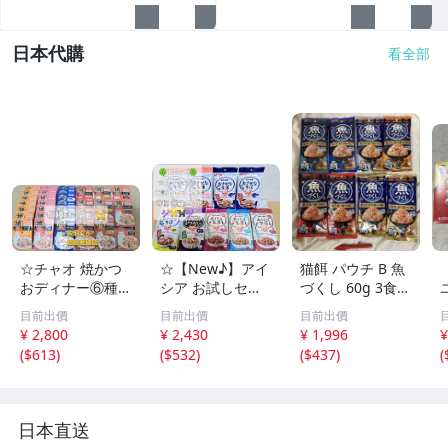
日本代購
看全部
☆チャオ 焼かつ
☆【New♪】アイ
猫餌 パウチ B 魚
おディナー⑥種
シア お試しセッ
づくし 60g 3食入
計30袋♪☆
ト⑥種⑨袋 27食
8袋(24食) 賞味20
目前出價
目前出價
目前出價
♪☆
27年- いなば キ
¥ 2,800
¥ 2,430
¥ 1,996
¥
ャットフード お
(
$613
)
(
$532
)
(
$437
)
(
試し1-2別出
日本直送