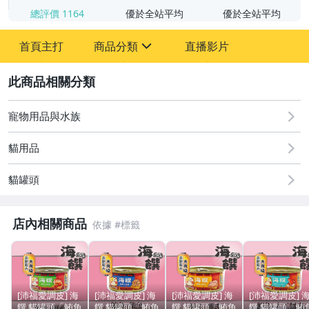
總評價
1164
優於全站平均
優於全站平均
首頁主打
商品分類
直播影片
sign
2
寵物用品與水族
寵物用品與水族
貓用品
貓罐頭
店內相關商品
[沛福愛調皮] 海
[沛福愛調皮] 海
[沛福愛調皮] 海
[沛福愛調皮] 
饌 貓罐頭「鮪魚
饌 貓罐頭「鮪魚
饌 貓罐頭「鮪魚
饌 貓罐頭「鮪