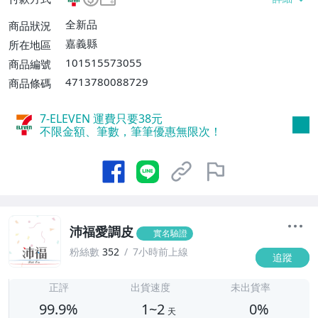
貨運【單件運費$100】、離島配送【單件
運費$160】
全新品
商品狀況
嘉義縣
所在地區
101515573055
商品編號
4713780088729
商品條碼
7-ELEVEN 運費只要
38
元
不限金額、筆數，筆筆優惠無限次！
沛福愛調皮
實名驗證
粉絲數
352
7小時前上線
追蹤
1
正評
出貨速度
未出貨率
99.9%
1~2
0%
天