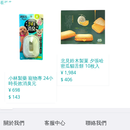
看更多
北見鈴木製菓 夕張哈
密瓜貓舌餅 10枚入
¥ 1,984
小林製藥 寵物專 24小
$ 406
時長效消臭元
¥ 698
$ 143
關於我們
客服中心
聯絡我們