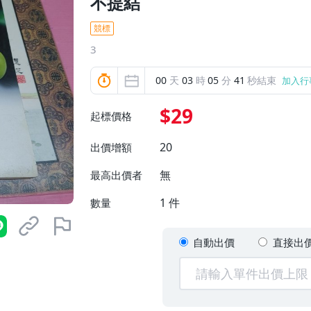
不提結
競標
3
00
天
03
時
05
分
40
秒結束
加入行
$29
起標價格
20
出價增額
無
最高出價者
1
件
數量
自動出價
直接出