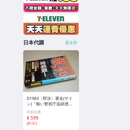
日本代購
看全部
D1983〔即決〕署名(サイ
ン)『報い警視庁追跡捜査
係』堂場瞬一(ハルキ文庫)
目前出價
2017年初版・帯〔並/多少
¥ 599
の痛み等が有ります。〕
(
$131
)