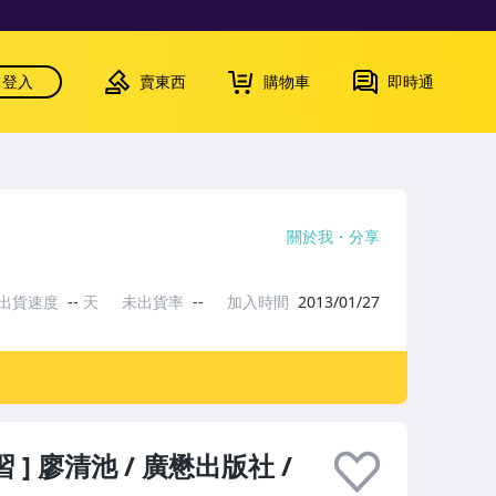
登入
賣東西
購物車
即時通
關於我
分享
出貨速度
--
天
未出貨率
--
加入時間
2013/01/27
] 廖清池 / 廣懋出版社 /