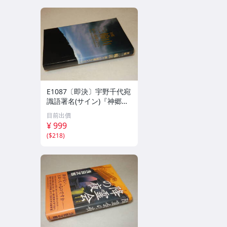
E1087〔即決〕宇野千代宛
識語署名(サイン)『神郷三
輪山神々の秘郷をひらく』
目前出價
(同友館)1990年初版〔状
¥ 999
態：並/多少の痛み等が有
(
$218
)
ります。〕