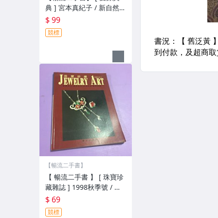
典 ] 宮本真紀子 / 新自然主
義出版社 / 不提結
$ 99
競標
【暢流二手書】
【 暢流二手書 】 [ 珠寶珍
藏雜誌 ] 1998秋季號 / 不
提結
$ 69
競標