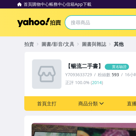
首頁
購物中心
帳務中心
信箱
App下載
Yahoo拍賣
拍賣
圖書/影音/文具
圖書與雜誌
其他
【暢流二手書】
實名驗證
Y7093633729
粉絲數
593
16小
正評
100.0%
(
2014
)
首頁主打
商品分類
直
sign
圖書/影音/文具