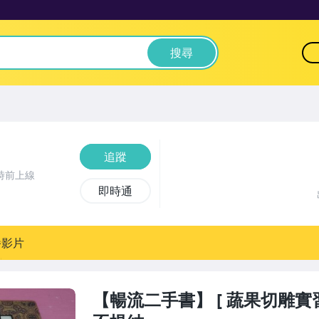
搜尋
追蹤
時前上線
即時通
播影片
【暢流二手書】 [ 蔬果切雕實習 