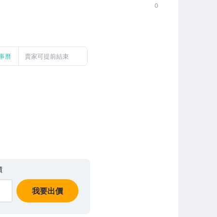
0
事曆
賣家可提前結束
價
我要出價